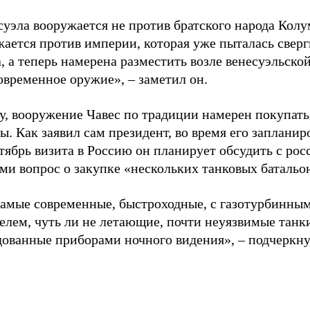
уэла вооружается не против братского народа Колу
ается против империи, которая уже пыталась сверг
, а теперь намерена разместить возле венесуэльско
овременное оружие», – заметил он.
у, вооружение Чавес по традиции намерен покупать
. Как заявил сам президент, во время его запланир
тябрь визита в Россию он планирует обсудить с ро
ми вопрос о закупке «нескольких танковых батальо
самые современные, быстроходные, с газотурбинны
елем, чуть ли не летающие, почти неуязвимые танк
дованные приборами ночного видения», – подчеркну