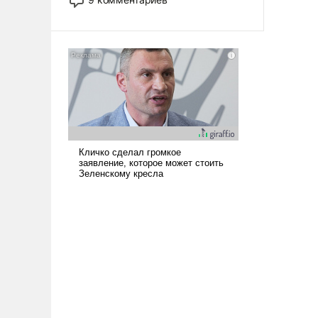
назад было образом для
псевдонаучной фантастики, стало
всерьез обсуждаемой идеей.