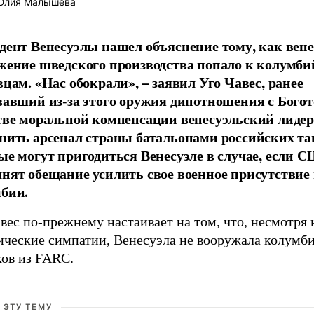
лия Малышева
дент Венесуэлы нашел объяснение тому, как вене
жение шведского производства попало к колумб
вцам. «Нас обокрали», – заявил Уго Чавес, ранее
вавший из-за этого оружия дипотношения с Богот
тве моральной компенсации венесуэльский лиде
нить арсенал страны батальонами российских та
ые могут пригодиться Венесуэле в случае, если 
нят обещание усилить свое военное присутствие 
бии.
вес по-прежнему настаивает на том, что, несмотря 
ические симпатии, Венесуэла не вооружала колумб
ков из FARC.
 ЭТУ ТЕМУ