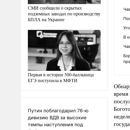
СМИ сообщили о скрытых
Ча
подземных заводах по производству
Пол
БПЛА на Украине
Уго
В 
Ча
Бо
пр
Первая в истории 500-балльница
ЕГЭ поступила в МФТИ
Обнару
время 
послу
Богот
Путин поблагодарил 76-ю
неделе
дивизию ВДВ за высокие
госуда
темпы наступления под