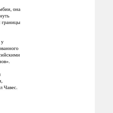
мбии, она
нуть
й границы
 у
ованного
ссийскими
нов».
м
и,
л Чавес.