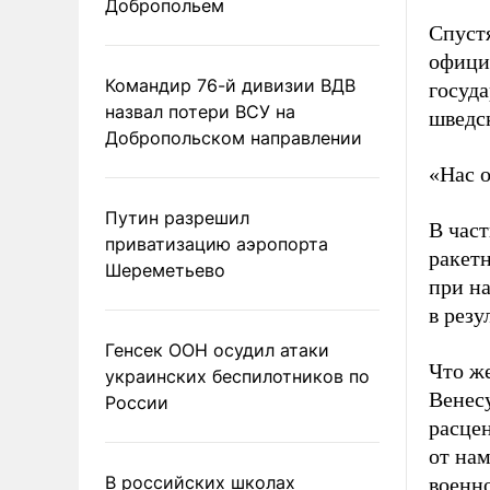
Добропольем
Спустя
офици
Командир 76-й дивизии ВДВ
госуда
назвал потери ВСУ на
шведск
Добропольском направлении
«Нас о
Путин разрешил
В част
приватизацию аэропорта
ракет
Шереметьево
при н
в резу
Генсек ООН осудил атаки
Что ж
украинских беспилотников по
Венесу
России
расце
от нам
В российских школах
военно