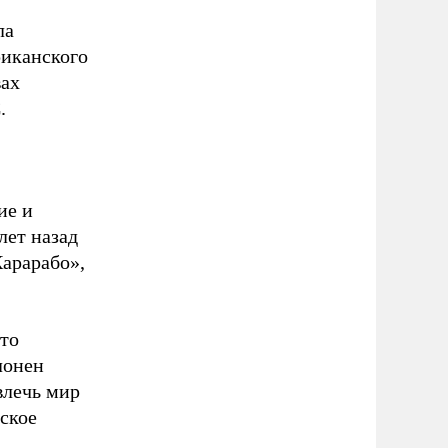
ла
риканского
вах
.
ие и
лет назад
арарабо»,
что
лонен
влечь мир
ское