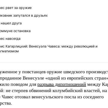
вес рвет за оружие
ковник запутался в друзьях
 нашел друга
коммуне остановка
вес навсегда
рис Кагарлицкий: Венесуэла Чавеса: между революцией и
агматизмом
женное у повстанцев оружие шведского производств
проданное Венесуэле «одной из европейских стран»
жило поводом для
разрыва дипотношений
между Ка
ой: не стерпев обвинений колумбийский властей, н
 Чавес отозвал венесуэльского посла из соседнего
рства.