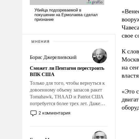
«Венес
вооруж
Чавеса
свое с
МНЕНИЯ
К слов
Борис Джерелиевский
Москвы
на сен
Сможет ли Пентагон перестроить
ВПК США
властя
Только для того, чтобы вернуться к
довоенному объему запасов ракет
«Это 
Tomahawk, THAAD и Patriot США
двигат
потребуется более трех лет. Даже
обору
небольшая война с Ираном
2 комментария
опустошила американские
арсеналы. Сложившаяся ситуация
означает многолетний период
уязвимости США, например, перед