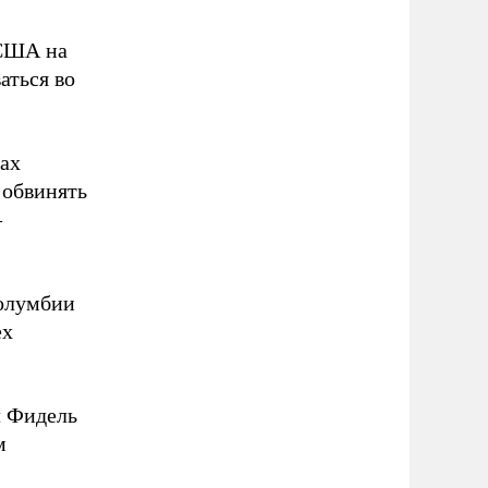
 США на
аться во
ах
 обвинять
–
олумбии
ех
л Фидель
м