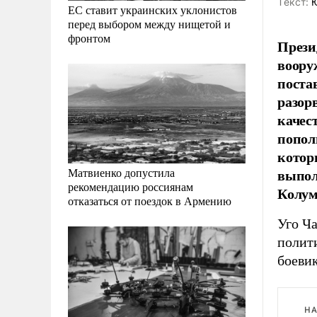
Tекст:
Ю
ЕС ставит украинских уклонистов
перед выбором между нищетой и
фронтом
Прези
воору
поста
разор
качес
попол
котор
выпол
Матвиенко допустила
рекомендацию россиянам
Колум
отказаться от поездок в Армению
Уго Ча
полит
боеви
НА