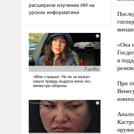
расширили изучение ИИ на
уроках информатики
После
госпер
внешн
«Она 
Госде
в подд
резюм
При э
Венесу
южноа
Анало
Кастр
оружи