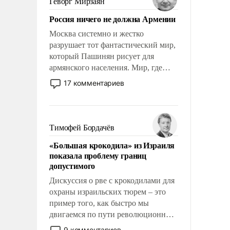
Геворг Мирзаян
Китаем.
Россия ничего не должна Армении
Москва системно и жестко
разрушает тот фантастический мир,
который Пашинян рисует для
армянского населения. Мир, где
политические прожекты будут
17 комментариев
безусловно оплачиваться за счет
российских налогоплательщиков и
где Еревану за свои поступки не
нужно отвечать.
Тимофей Бордачёв
«Большая крокодила» из Израиля
показала проблему границ
допустимого
Дискуссия о рве с крокодилами для
охраны израильских тюрем – это
пример того, как быстро мы
двигаемся по пути революционных
изменений. То, что несколько лет
9 комментариев