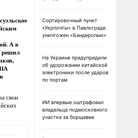
суэльское
Сортировочный пункт
ийским
«Укрпочты» в Павлограде
уничтожен «Бандеролью»
ой. А в
р решил
На Украине предупредили
нков,
об удорожании китайской
США
электроники после ударов
в
по портам
на свои
ИИ впервые оштрафовал
ийских
владельца подмосковного
участка за борщевик