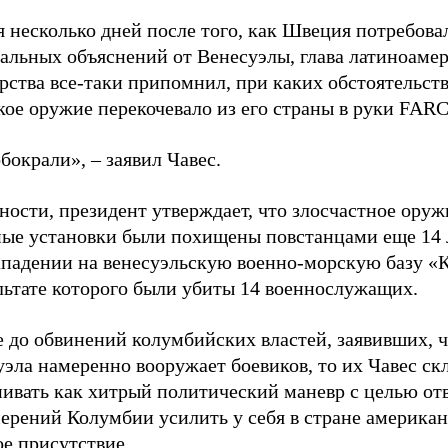
 несколько дней после того, как Швеция потребова
альных объяснений от Венесуэлы, глава латиноаме
рства все-таки припомнил, при каких обстоятельст
ое оружие перекочевало из его страны в руки FARC
бокрали», – заявил Чавес.
ности, президент утверждает, что злосчастное оруж
ные установки были похищены повстанцами еще 14 
ападении на венесуэльскую военно-морскую базу «К
льтате которого были убиты 14 военнослужащих.
е до обвинений колумбийских властей, заявивших, 
эла намеренно вооружает боевиков, то их Чавес ск
нивать как хитрый политический маневр с целью от
ерений Колумбии усилить у себя в стране американ
е присутствие.