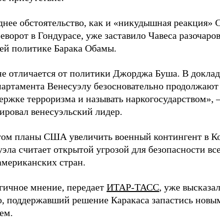
днее обстоятельство, как и «никудышная реакция»
еворот в Гондурасе, уже заставило Чавеса разочаров
ей политике Барака Обамы.
не отличается от политики Джорджа Буша. В доклад
партамента Венесуэлу безосновательно продолжают
ержке терроризма и называть наркогосударством», 
ировал венесуэльский лидер.
том планы США увеличить военный контингент в К
эла считает открытой угрозой для безопасности вс
мериканских стран.
гичное мнение, передает
ИТАР-ТАСС
, уже высказа
о, поддержавший решение Каракаса запастись новы
ем.