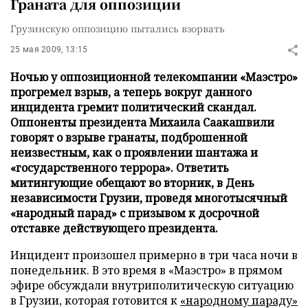
Граната для оппозиции
Грузинскую оппозицию пытались взорвать
25 мая 2009, 13:15
Ночью у оппозиционной телекомпании «Маэстро»
прогремел взрыв, а теперь вокруг данного
инцидента гремит политический скандал.
Оппоненты президента Михаила Саакашвили
говорят о взрыве гранаты, подброшенной
неизвестным, как о проявлении шантажа и
«государственного террора». Ответить
митингующие обещают во вторник, в День
независимости Грузии, проведя многотысячный
«народный парад» с призывом к досрочной
отставке действующего президента.
Инцидент произошел примерно в три часа ночи в
понедельник. В это время в «Маэстро» в прямом
эфире обсуждали внутриполитическую ситуацию
в Грузии, которая готовится к
«народному параду»