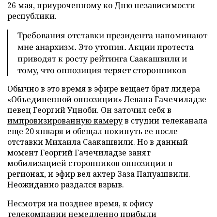
26 мая, приуроченному ко Дню независимости
республики.
Требования отставки президента напоминают
мне анархизм. Это утопия. Акции протеста
приводят к росту рейтинга Саакашвили и
тому, что оппозиция теряет сторонников
Обычно в это время в эфире вещает брат лидера
«Объединенной оппозиции» Левана Гачечиладзе
певец Георгий Уцноби. Он заточил себя в
импровизированную камеру
в студии телеканала
еще 20 января и обещал покинуть ее после
отставки Михаила Саакашвили. Но в данный
момент Георгий Гачечиладзе занят
мобилизацией сторонников оппозиции в
регионах, и эфир вел актер Заза Папуашвили.
Неожиданно раздался взрыв.
Несмотря на позднее время, к офису
телекомпании немедленно прибыли