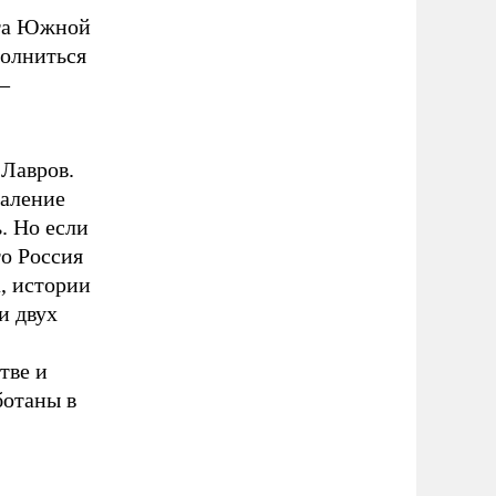
ета Южной
полниться
–
 Лавров.
жаление
. Но если
то Россия
, истории
и двух
тве и
ботаны в