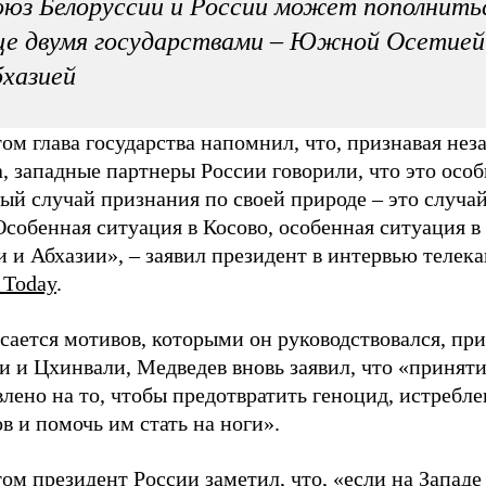
юз Белоруссии и России может пополнить
е двумя государствами – Южной Осетией
хазией
ом глава государства напомнил, что, признавая нез
, западные партнеры России говорили, что это особ
й случай признания по своей природе – это случай
 Особенная ситуация в Косово, особенная ситуация
 и Абхазии», – заявил президент в интервью телек
 Today
.
сается мотивов, которыми он руководствовался, пр
и и Цхинвали, Медведев вновь заявил, что «принят
лено на то, чтобы предотвратить геноцид, истребл
в и помочь им стать на ноги».
ом президент России заметил, что, «если на Западе