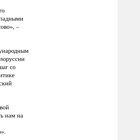
то
ападными
ово», –
дународным
елоруссии
шаг со
итике
ский
квой
ь нам на
».