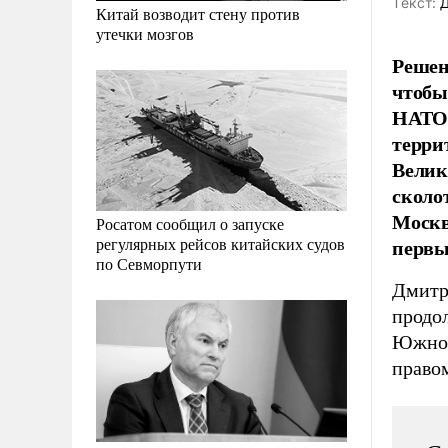
Tекст:
Д
Китай возводит стену против
утечки мозгов
Решен
чтобы
НАТО 
терри
Велик
сколо
Москв
Росатом сообщил о запуске
первы
регулярных рейсов китайских судов
по Севморпути
Дмитр
продо
Южной
право