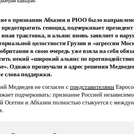
митрий Бавырин
ие о признании Абхазии и РЮО было направлено 
 предотвратить геноцид, подчеркивает президент
иная трактовка, и альянс вновь заявляет о нар
ториальной целостности Грузии и «агрессии Мос
обритания в свою очередь уже взяла на себя обяз
тить некий «широкий альянс по противодействи
е». Однако прозвучали в адрес решения Медведе
е слова поддержки.
ий Медведев не согласен с
представителями
Евросо
лжает подчеркивать: признание Россией независимо
 Осетии и Абхазии полностью стыкуется с между
м.