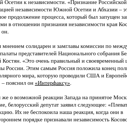
 Осетии к независимости. «Признание Российской
ацией независимости Южной Осетии и Абхазии – э
ное продолжение процесса, который был запущен з
ами в отношении признания независимости края Кос
 он.
м мнением солидарен и замглавы комиссии по меж
 палаты представителей Национального собрания Б
й Костян. «Это очень правильный и своевременный 
ны России. Этим самым Россия положила конец пол
олярного мира, которую проводили США и Европей
, – пояснил он
«Интерфаксу»
.
я же о возможной реакции Запада на принятое Мос
е, белорусский депутат заявил следующее: «Плеват
кцию. Их не беспокоила наша реакция, когда они в
тороннем порядке признавали независимость Косово