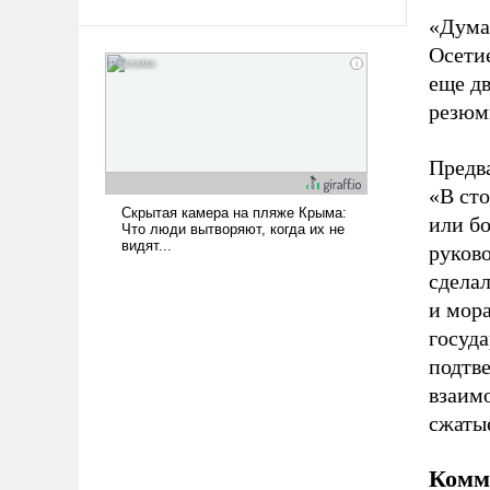
арсеналы. Сложившаяся ситуация
«Дума
означает многолетний период
Осети
уязвимости США, например, перед
еще д
Китаем.
резюм
Предв
«В ст
или б
руково
сделал
и мор
госуда
подтве
взаим
сжаты
Комм