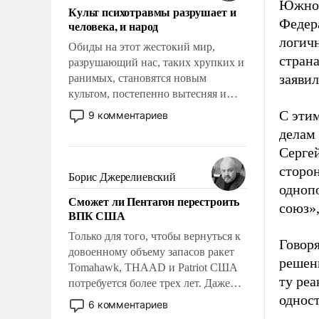
Южной
Культ психотравмы разрушает и
Федер
человека, и народ
логич
Обиды на этот жестокий мир,
стран
разрушающий нас, таких хрупких и
заявил
ранимых, становятся новым
культом, постепенно вытесняя и
отменяя традиционное требование к
С эти
9 комментариев
человеку – быть мужественным и
делам
твердым под ударами судьбы, брать
Серге
на себя ответственность, помогать
сторо
слабым, идти вперед и
Борис Джерелиевский
адаптироваться.
одноп
Сможет ли Пентагон перестроить
союз»
ВПК США
Только для того, чтобы вернуться к
Говор
довоенному объему запасов ракет
решени
Tomahawk, THAAD и Patriot США
ту реа
потребуется более трех лет. Даже
однос
небольшая война с Ираном
6 комментариев
опустошила американские