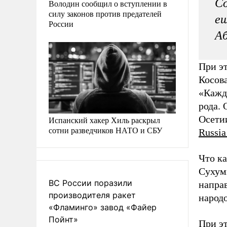
Со
Володин сообщил о вступлении в
силу законов против предателей
ещ
России
Аб
При эт
Косова
«Кажды
рода.
Осетии
Испанский хакер Хиль раскрыл
сотни разведчиков НАТО и СБУ
Russia
Что ка
Сухум
ВС России поразили
направ
производителя ракет
народо
«Фламинго» завод «Файер
Пойнт»
При эт