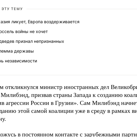
 ЭТУ ТЕМУ
азия ликует, Европа воздерживается
юссель войны не хочет
дведев признал непризнанных
лемма державы
нь независимости
м откликнулся министр иностранных дел Великобр
 Милибэнд, призвав страны Запада к созданию коа
ив агрессии России в Грузии». Сам Милибэнд начне
данию этой самой коалиции уже в среду в рамках в
ну.
хожусь в постоянном контакте с зарубежными парт