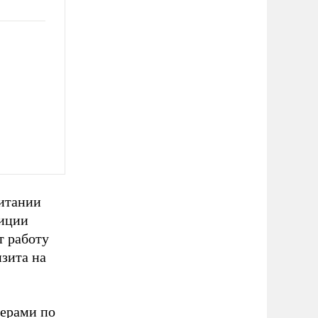
итании
лиции
т работу
изита на
нерами по