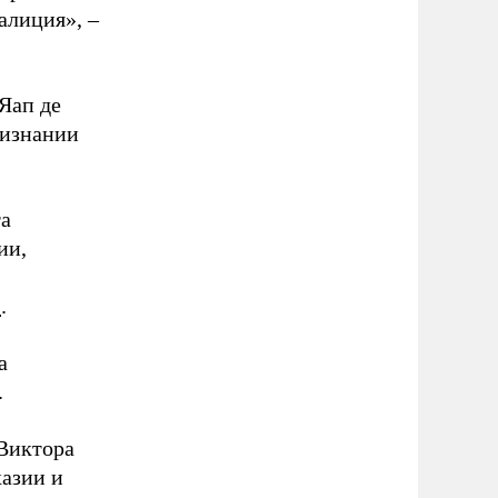
алиция», –
Яап де
ризнании
та
ии,
»
.
а
.
Виктора
азии и