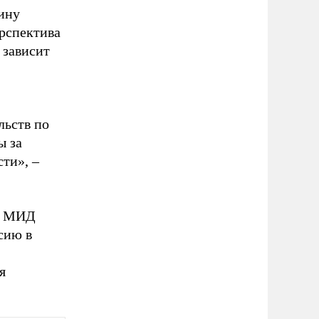
ину
ерспектива
 зависит
льств по
ы за
ти», –
ия МИД
сию в
я