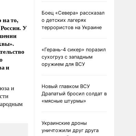
Боец «Севера» рассказал
на то,
о детских лагерях
 России. У
террористов на Украине
ушении
квы».
«Герань-4 сикер» поразил
ательство
сухогруз с западным
ю
оружием для ВСУ
ва и
Новый главком ВСУ
юза и
Драпатый бросил солдат в
сти
«мясные штурмы»
народным
Украинские дроны
уничтожили друг друга