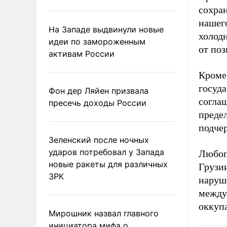
сохра
нашего
На Западе выдвинули новые
холодн
идеи по замороженным
от по
активам России
Кроме 
госуда
Фон дер Ляйен призвала
согла
пресечь доходы России
предел
подчер
Зеленский после ночных
ударов потребовал у Запада
Любоп
новые ракеты для различных
Грузи
ЗРК
наруше
между
оккуп
Мирошник назвал главного
инициатора мифа о