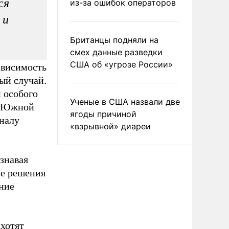
ся
из-за ошибок операторов
 и
Британцы подняли на
смех данные разведки
США об «угрозе России»
ависимость
ый случай.
 особого
Ученые в США назвали две
 в Южной
ягоды причиной
аналу
«взрывной» диареи
изнавая
ие решения
ение
 хотят