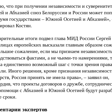
ю, что при получении независимости и суверенит
ей и Абхазией союз Белоруссии и России может по
вумя государствами – Южной Осетией и Абхазией», 
ировал Костян.
арительные итоги подвел глава МИД России Сергей
олицах европейских высказали главным образом со
ольшое сожаление, если мы признаем независимость
дствоваться фактами, а не чьими-то намерениями, 
а единственно возможный шаг с точки зрения права
али. Иного решения, кроме признания независимост
рств, Россия принять не имела права», – заявил он,
рдив, что проекты договоров о дружбе, сотрудничес
опомощи с Абхазией и Южной Осетией будут разра
е сроки.
ентарии экспертов