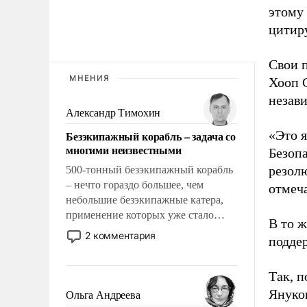
этому
цитир
Свои п
МНЕНИЯ
Хооп С
незав
Александр Тимохин
«Это 
Безэкипажный корабль – задача со
многими неизвестными
Безоп
резол
500-тонный безэкипажный корабль
– нечто гораздо большее, чем
отмеча
небольшие безэкипажные катера,
применение которых уже стало
В то ж
обыденностью. Задача по созданию
2 комментария
поддер
такого корабля очень сложна и
амбициозна. Однако и ее
Так, 
реализация радикально поднимет
наши боевые возможности.
Януко
Ольга Андреева