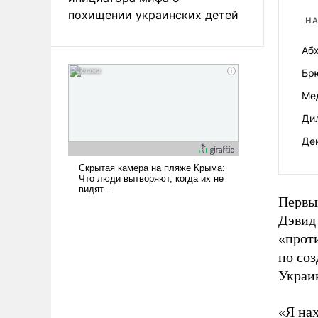
похищении украинских детей
НА
Абх
Бр
Ме
Ди
Де
Первы
Дэвид
«прот
по соз
Украи
«Я на