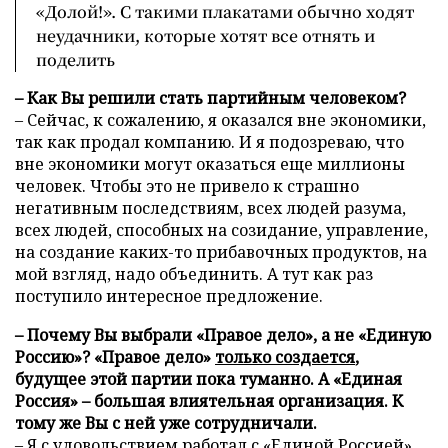
«Долой!». С такими плакатами обычно ходят
неудачники, которые хотят все отнять и
поделить
– Как Вы решили стать партийным человеком?
– Сейчас, к сожалению, я оказался вне экономики,
так как продал компанию. И я подозреваю, что
вне экономики могут оказаться еще миллионы
человек. Чтобы это не привело к страшно
негативным последствиям, всех людей разума,
всех людей, способных на созидание, управление,
на создание каких-то прибавочных продуктов, на
мой взгляд, надо объединить. А тут как раз
поступило интересное предложение.
– Почему Вы выбрали «Правое дело», а не «Единую
Россию»? «Правое дело»
только создается
,
будущее этой партии пока туманно. А «Единая
Россия» – большая влиятельная организация. К
тому же Вы с ней уже сотрудничали.
– Я с удовольствием работал с «Единой Россией»,