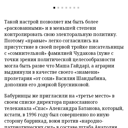
Такой настрой позволяет им быть более
«раскованными» и в меньшей степени
контролировать свою электоральную политику.
Поэтому «правые» легко согласились на
присутствие в своей первой тройке писательницы
с «сомнительной» фамилией Чудакова (хуже с
точки зрения политической целесообразности
могла быть разве что Маша Гайдар), а аграрии
выдвинули в качестве своего «знамени»
пролетария «от сохи» Василия Шандыбина,
дополнив его дояркой Брусниковой.
Бабуринцы же пригласили на «третье место» в
своем списке директора православного
телеканала «Спас» Александра Батанова, который,
кстати, в 1996 году был совершенно по иную
сторону баррикад, воюя против «народно-
патриотических сил» в составе штаба Анатолия