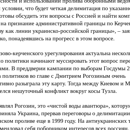
асности и использовании пролива оборонными ведо
 условии, что будет четкая делимитация по указанн
отовы обсудить эти вопросы с Россией и найти ком
 на признание административной границы по Керче
у как линии украинско-российской границы», – зая
о, понадеявшись на прогресс в этом вопросе.
зово-керченского урегулирования актуальна несколь
о политики начинают муссировать этот вопрос пер
ами. В преддверии кампании по выборам Госдумы 2
а политиков во главе с Дмитрием Рогозиным очень
тивно разыграла эту карту. Тогда между Киевом и 
релся нешуточный конфликт вокруг косы Тузла.
являл Рогозин, это «чистой воды авантюра», котору
риняла Украина, прервав переговоры о делимитации
ском проливе еще в 1999 году. На антиукраинских 
мендовал себя поборником интересов всех россиян,