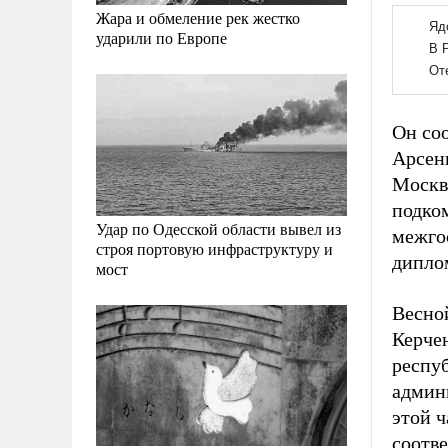
Жара и обмеление рек жестко
ударили по Европе
Он со
Арсен
Москв
подко
Удар по Одесской области вывел из
межго
строя портовую инфраструктуру и
дипло
мост
Весной
Керче
респу
админ
этой 
соотв