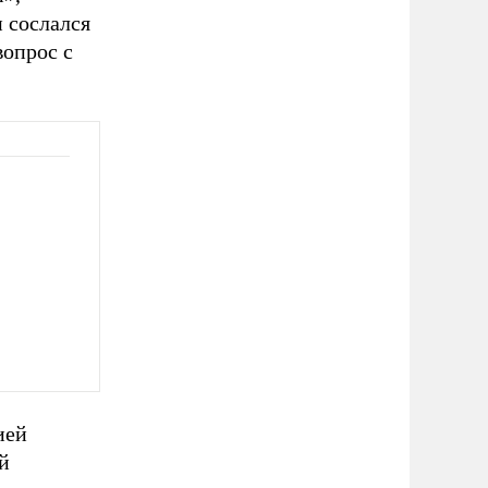
 сослался
вопрос с
ией
й