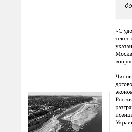
до
«С удо
текст 
указан
Москв
вопрос
Чинов
догов
эконо
Росси
разгр
позици
Украин