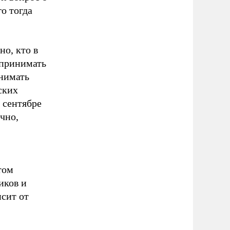
о тогда
но, кто в
 принимать
нимать
ских
 сентябре
чно,
том
иков и
исит от