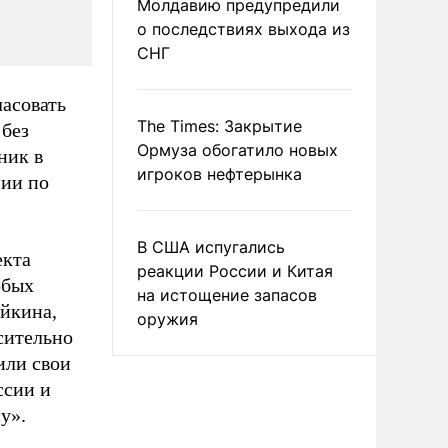
Молдавию предупредили
о последствиях выхода из
СНГ
ласовать
The Times: Закрытие
 без
Ормуза обогатило новых
ник в
игроков нефтерынка
сии по
В США испугались
екта
реакции России и Китая
обых
на истощение запасов
яйкина,
оружия
сительно
или свои
ссии и
у».