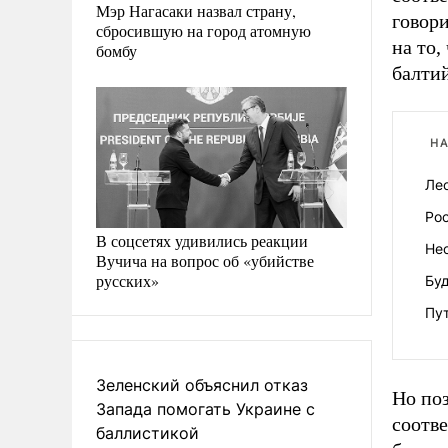
Мэр Нагасаки назвал страну,
говор
сбросившую на город атомную
на то,
бомбу
балти
НА
Лео
Рос
В соцсетях удивились реакции
Не
Вучича на вопрос об «убийстве
русских»
Бу
Пут
Зеленский объяснил отказ
Но по
Запада помогать Украине с
соотве
баллистикой