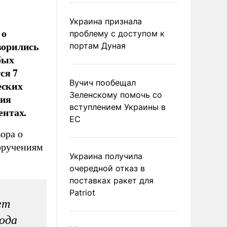
Украина признала
 о
проблему с доступом к
ворились
портам Дуная
бых
ся 7
Вучич пообещал
еских
Зеленскому помочь со
ния
вступлением Украины в
ентах.
ЕС
ора о
оручениям
Украина получила
очередной отказ в
поставках ракет для
Patriot
ет
года