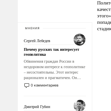
Полито
качест
этого»
попаде
стади
МНЕНИЯ
Сергей Лебедев
Почему русских так интересует
геополитика
Обвинения граждан России в
нездоровом интересе к геополитике
– несостоятельны. Этот интерес
рационален и прагматичен. Он
обусловлен тысячелетним опытом
0 комментариев
выживания в крайне непростых
условиях и фундаментальным
знанием, что мировая политика
имеет свойство заявляться на порог
Дмитрий Губин
нашего дома.