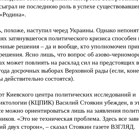
сыграл не последнюю роль в успехе существовавшег
«Родина».
, похоже, наступил черед Украины. Однако непонят
иях затянувшегося политического кризиса способен
енные решения – да и вообще, кто уполномочен при
решения. Ясно лишь, что вопрос об азово-черномор
х может повлиять на расклад сил на предстоящих в
года досрочных выборах Верховной рады (если, коне
 действительно состоятся).
рт Киевского центра политических исследований и
иктологии (КЦПИК) Василий Стоякин убежден, в э
се можно ориентироваться лишь на заявления полит
иков. «Это не техническая проблема. Здесь все зав
й двух сторон», – сказал Стоякин газете ВЗГЛЯД.