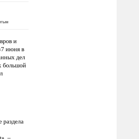
вров и
«7 июня в
анных дел
х большой
л
е раздела
», –