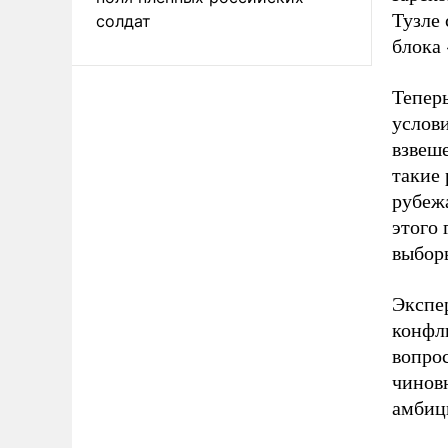
Тузле 
солдат
блока 
Теперь
услов
взвеш
такие 
рубежа
этого 
выборы
Экспе
конфл
вопро
чиновн
амбици