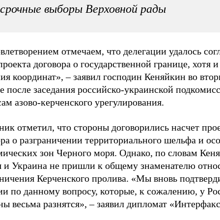
срочные выборы Верховной рады
влетворением отмечаем, что делегации удалось сог
проекта договора о государственной границе, хотя и
ия координат», – заявил господин Кеняйкин во втор
е после заседания российско-украинской подкомис
ам азово-керченского урегулирования.
ник отметил, что стороны договорились насчет про
ора о разграничении территориального шельфа и ос
мических зон Черного моря. Однако, по словам Кен
я и Украина не пришли к общему знаменателю отно
аничения Керченского пролива. «Мы вновь подтверд
и по данному вопросу, которые, к сожалению, у Ро
ы весьма разнятся», – заявил дипломат «Интерфакс