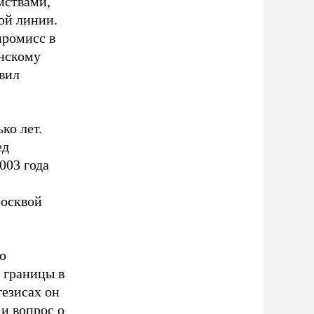
мствами,
ой линии.
промисс в
нскому
вил
ко лет.
ед
003 года
Москвой
ю
 границы в
тезисах он
 и вопрос о