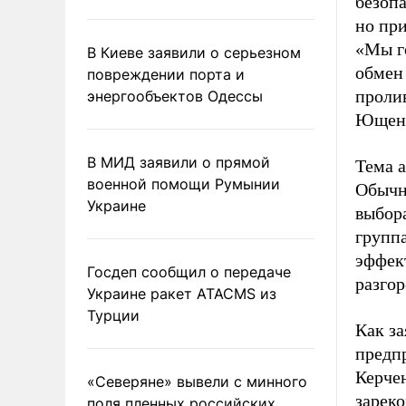
безоп
но при
«Мы г
В Киеве заявили о серьезном
обмен
повреждении порта и
пролив
энергообъектов Одессы
Ющенк
В МИД заявили о прямой
Тема а
военной помощи Румынии
Обычн
Украине
выбор
групп
эффек
Госдеп сообщил о передаче
разго
Украине ракет ATACMS из
Турции
Как за
предп
Керчен
«Северяне» вывели с минного
зареко
поля пленных российских