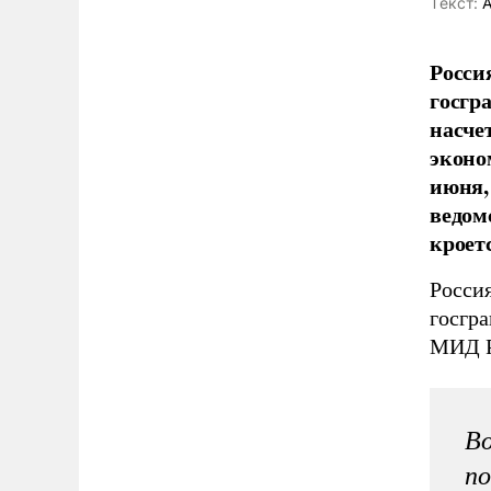
Tекст:
А
Росси
госгр
насче
эконо
июня,
ведом
кроет
Россия
госгр
МИД Р
Во
по