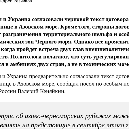
ндрей Резчиков
я и Украина согласовали черновой текст договора
анице в Азовском море. Кроме того, стороны дого
т разграничения территориального шельфа и осо
мических зон Черного моря. Однако все прояснит
 когда пройдет встреча двух глав внешнеполитич
ств. Политологи полагают, что суть урегулирова
ся в амбициях двух стран, а не в технических мом
 и Украина предварительно согласовали текст догов
анице в Азовском море, сообщил посол по особым п
оссии Валерий Кеняйкин.
прос об азово-черноморских рубежах мож
влиять на предстоящие в сентябре этого 