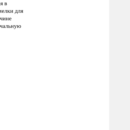
я в
мелки для
ичине
начальную