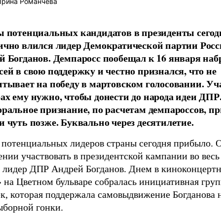
рина Романчева
ы потенциальных кандидатов в президенты сегод
ично влился лидер Демократической партии Росс
й Богданов. Демпаросс пообещал к 16 января наб
сей в свою поддержку и честно признался, что не
итывает на победу в мартовском голосовании. Уч
ах ему нужно, чтобы донести до народа идеи ДПР
оральное признание, по расчетам демпароссов, пр
и чуть позже. Буквально через десятилетие.
 потенциальных лидеров страны сегодня прибыло. 
нии участвовать в президентской кампании во весь
л лидер ДПР Андрей Богданов. Днем в киноконцертн
 на Цветном бульваре собралась инициативная груп
к, которая поддержала самовыдвижение Богданова н
ыборной гонки.