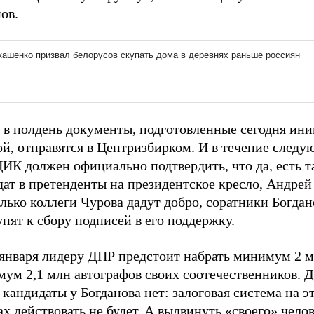
ов.
а в полдень документы, подготовленные сегодня ин
ой, отправятся в Центризбирком. И в течение след
ИК должен официально подтвердить, что да, есть т
ат в претенденты на президентское кресло, Андрей
лько коллеги Чурова дадут добро, соратники Богдан
пят к сбору подписей в его поддержку.
 января лидеру ДПР предстоит набрать минимум 2 м
ум 2,1 млн автографов своих соотечественников. Д
 кандидаты у Богданова нет: залоговая система на э
х действовать не будет. А выдвинуть «своего» челов