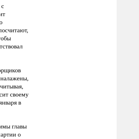
 с
ит
о
посчитают,
тобы
тствовал
борщиков
о налажены,
учитывая,
сит своему
января в
аммы главы
партии о