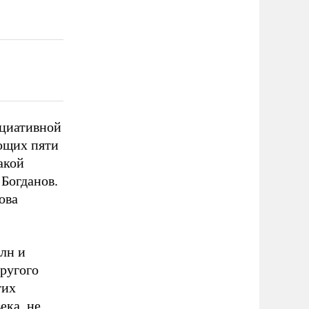
ициативной
ующих пяти
акой
 Богданов.
ова
лн и
ругого
тих
ека, не