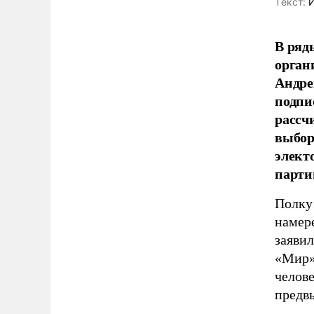
Tекст:
И
В ряд
орган
Андре
подпи
рассч
выбор
элект
парти
Полку
намере
заяви
«Мир»
челове
предв