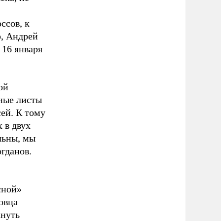
ссов, к
о, Андрей
 16 января
ой
ные листы
ей. К тому
 в двух
льны, мы
гданов.
сной»
овца
кнуть