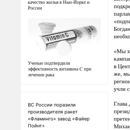
качество жилья в Нью-Йорке и
подкре
России
парлам
«подп
Богдан
необхо
«Мы х
кампа
Ученые подтвердили
в Цент
эффективность витамина C при
же, мы
лечении рака
регио
учли с
Глава 
ВС России поразили
прези
производителя ракет
претен
«Фламинго» завод «Файер
Пойнт»
Михаи