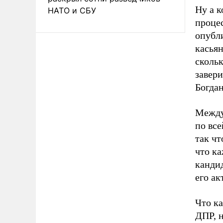
Ну а к
НАТО и СБУ
процес
опубли
касьян
скольк
завери
Богдан
Между
по все
так чт
что к
кандид
его ак
Что к
ДПР, н