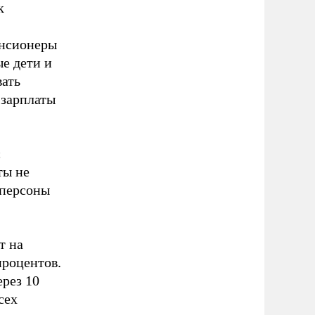
к
енсионеры
е дети и
вать
 зарплаты
с
ты не
 персоны
т на
процентов.
ерез 10
сех