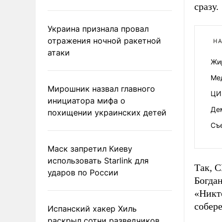
сразу.
Украина признала провал
отражения ночной ракетной
НА
атаки
Жи
Ме
Мирошник назвал главного
ЦИ
инициатора мифа о
Де
похищении украинских детей
Съ
Маск запретил Киеву
использовать Starlink для
Так, С
ударов по России
Богдан
«Никто
собере
Испанский хакер Хиль
раскрыл сотни разведчиков