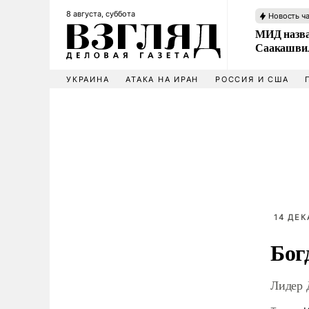
8 августа, суббота
Новость ч
МИД назва
Саакашвил
УКРАИНА
АТАКА НА ИРАН
РОССИЯ И США
14 ДЕК
Бог
Лидер 