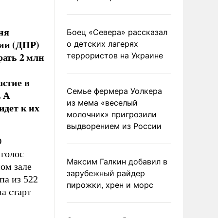
ня
Боец «Севера» рассказал
ии (ДПР)
о детских лагерях
рать 2 млн
террористов на Украине
астие в
Семье фермера Уолкера
. А
из мема «веселый
идет к их
молочник» пригрозили
выдворением из России
О
 голос
Максим Галкин добавил в
ом зале
зарубежный райдер
па из 522
пирожки, хрен и морс
а старт