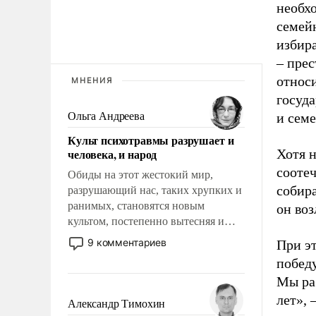
необхо
семейн
избира
– прес
относи
МНЕНИЯ
госуд
Ольга Андреева
и сем
Культ психотравмы разрушает и
человека, и народ
Хотя н
сооте
Обиды на этот жестокий мир,
собир
разрушающий нас, таких хрупких и
ранимых, становятся новым
он воз
культом, постепенно вытесняя и
отменяя традиционное требование к
9 комментариев
При эт
человеку – быть мужественным и
победу
твердым под ударами судьбы, брать
Мы раб
на себя ответственность, помогать
лет», 
слабым, идти вперед и
Александр Тимохин
адаптироваться.