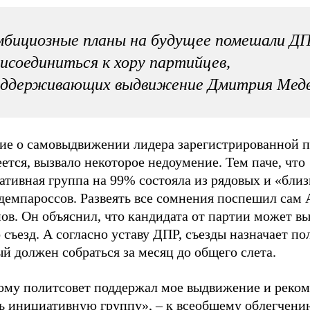
бициозные планы на будущее помешали Д
исоединиться к хору партийцев,
оддерживающих выдвижение Дмитрия Медв
ие о самовыдвижении лидера зарегистрированной п
ется, вызвало некоторое недоумение. Тем паче, что
тивная группа на 99% состояла из рядовых и «близ
 демпароссов. Развеять все сомнения поспешил сам
ов. Он объяснил, что кандидата от партии может в
 съезд. А согласно уставу ДПР, съезды назначает по
й должен собраться за месяц до общего слета.
ому политсовет поддержал мое выдвижение и реко
ть инициативную группу», – к всеобщему облегчени