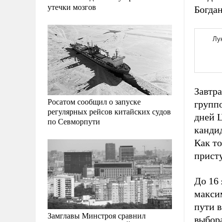
утечки мозгов
Богдан
Завтр
Росатом сообщил о запуске
групп
регулярных рейсов китайских судов
дней Ц
по Севморпути
кандид
Как то
присту
До 16
максим
пути в
Замглавы Минстроя сравнил
выбора