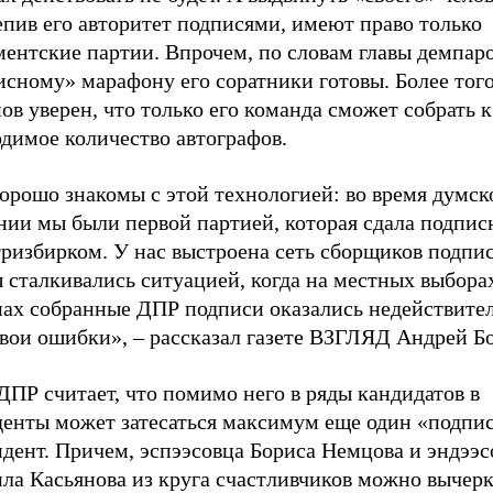
пив его авторитет подписями, имеют право только
ентские партии. Впрочем, по словам главы демпаро
исному» марафону его соратники готовы. Более тог
ов уверен, что только его команда сможет собрать к
димое количество автографов.
орошо знакомы с этой технологией: во время думск
нии мы были первой партией, которая сдала подпис
ризбирком. У нас выстроена сеть сборщиков подпис
 сталкивались ситуацией, когда на местных выборах
нах собранные ДПР подписи оказались недействите
вои ошибки», – рассказал газете ВЗГЛЯД Андрей Бо
ДПР считает, что помимо него в ряды кандидатов в
денты может затесаться максимум еще один «подпи
дент. Причем, эспээсовца Бориса Немцова и эндээс
ла Касьянова из круга счастливчиков можно вычер