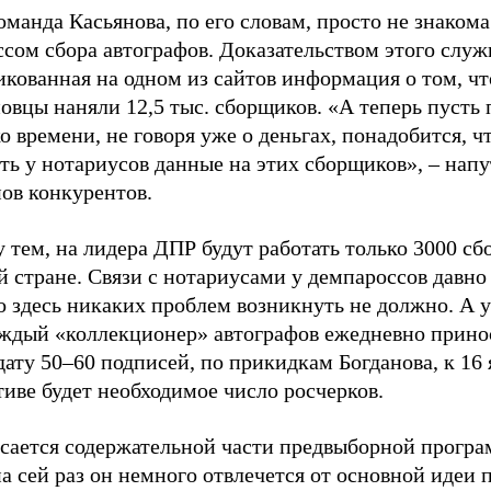
оманда Касьянова, по его словам, просто не знакома
сом сбора автографов. Доказательством этого служ
кованная на одном из сайтов информация о том, чт
овцы наняли 12,5 тыс. сборщиков. «А теперь пусть 
о времени, не говоря уже о деньгах, понадобится, ч
ть у нотариусов данные на этих сборщиков», – напу
ов конкурентов.
 тем, на лидера ДПР будут работать только 3000 с
й стране. Связи с нотариусами у демпароссов давн
о здесь никаких проблем возникнуть не должно. А 
аждый «коллекционер» автографов ежедневно прино
ату 50–60 подписей, по прикидкам Богданова, к 16 
тиве будет необходимое число росчерков.
асается содержательной части предвыборной прогр
а сей раз он немного отвлечется от основной идеи 