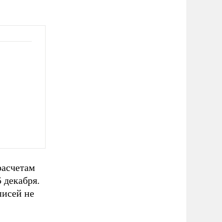
расчетам
 декабря.
писей не