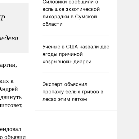
Силовики сообщили о
вспышке экзотической
лихорадки в Сумской
ПР
области
едева
Ученые в США назвали две
ягоды причиной
«взрывной» диареи
артии,
ких к
Эксперт объяснил
 Андрей
пропажу белых грибов в
ыдвинуть
лесах этим летом
литсовет,
мендовал
ю объявил