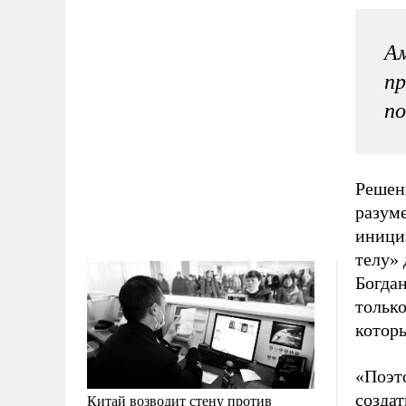
Ам
пр
п
Решен
разуме
инициа
телу»
Богдан
только
которы
«Поэт
созда
Китай возводит стену против