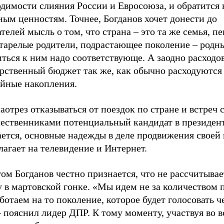
димости слияния России и Евросоюза, и обратится 
ым ценностям. Точнее, Богданов хочет донести до
телей мысль о том, что страна – это та же семья, п
тарелые родители, подрастающее поколение – родны
ться к ним надо соответствующе. А заодно расходо
арственный бюджет так же, как обычно расходуются
ейные накопления.
аотрез отказываться от поездок по стране и встреч 
чественниками потенциальный кандидат в президен
ается, основные надежды в деле продвижения своей
лагает на телевидение и Интернет.
ом Богданов честно признается, что не рассчитывае
 в мартовской гонке. «Мы идем не за количеством 
отаем на то поколение, которое будет голосовать ч
– пояснил лидер ДПР. К тому моменту, участвуя во в