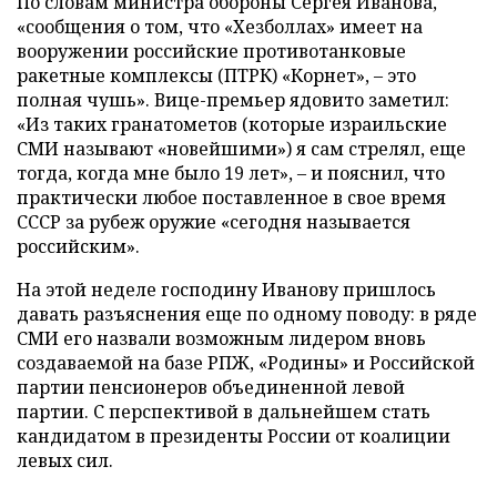
По словам министра обороны Сергея Иванова,
«сообщения о том, что «Хезболлах» имеет на
вооружении российские противотанковые
ракетные комплексы (ПТРК) «Корнет», – это
полная чушь». Вице-премьер ядовито заметил:
«Из таких гранатометов (которые израильские
СМИ называют «новейшими») я сам стрелял, еще
тогда, когда мне было 19 лет», – и пояснил, что
практически любое поставленное в свое время
СССР за рубеж оружие «сегодня называется
российским».
На этой неделе господину Иванову пришлось
давать разъяснения еще по одному поводу: в ряде
СМИ его назвали возможным лидером вновь
создаваемой на базе РПЖ, «Родины» и Российской
партии пенсионеров объединенной левой
партии. С перспективой в дальнейшем стать
кандидатом в президенты России от коалиции
левых сил.