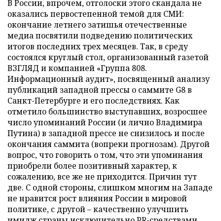
В России, впрочем, отголоски этого скандала не
оказались первостепенной темой для СМИ:
окончание летнего затишья отечественные
медиа посвятили подведению политических
итогов последних трех месяцев. Так, в среду
состоялся круглый стол, организованный газетой
ВЗГЛЯД и компанией «Группа 808.
Информационный аудит», посвященный анализу
публикаций западной прессы о саммите G8 в
Санкт-Петербурге и его последствиях. Как
отметило большинство выступавших, возросшее
число упоминаний России (и лично Владимира
Путина) в западной прессе не снизилось и после
окончания саммита (вопреки прогнозам). Другой
вопрос, что говорить о том, что эти упоминания
приобрели более позитивный характер, к
сожалению, все же не приходится. Причин тут
две. С одной стороны, слишком многим на Западе
не нравится рост влияния России в мировой
политике, с другой – качественно улучшить
имидж страны исключительно PR-средствами