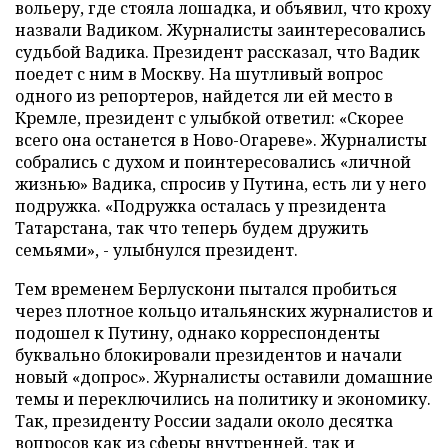
вольеру, где стояла лошадка, и объявил, что кроху
назвали Вадиком. Журналисты заинтересовались
судьбой Вадика. Президент рассказал, что Вадик
поедет с ним в Москву. На шутливый вопрос
одного из репортеров, найдется ли ей место в
Кремле, президент с улыбкой ответил: «Скорее
всего она останется в Ново-Огареве». Журналисты
собрались с духом и поинтересовались «личной
жизнью» Вадика, спросив у Путина, есть ли у него
подружка. «Подружка осталась у президента
Татарстана, так что теперь будем дружить
семьями», - улыбнулся президент.
Тем временем Берлускони пытался пробиться
через плотное кольцо итальянских журналистов и
подошел к Путину, однако корреспонденты
буквально блокировали президентов и начали
новый «допрос». Журналисты оставили домашние
темы и переключились на политику и экономику.
Так, президенту России задали около десятка
вопросов как из сферы внутренней, так и