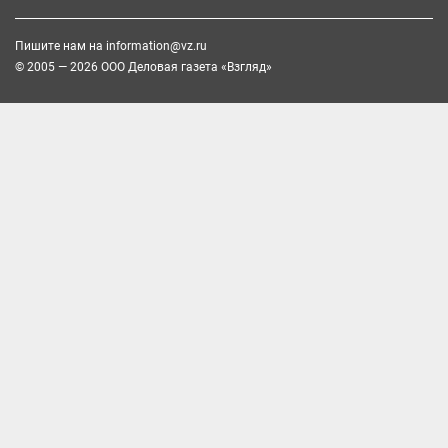
Пишите нам на
information@vz.ru
© 2005 — 2026 ООО Деловая газета «Взгляд»