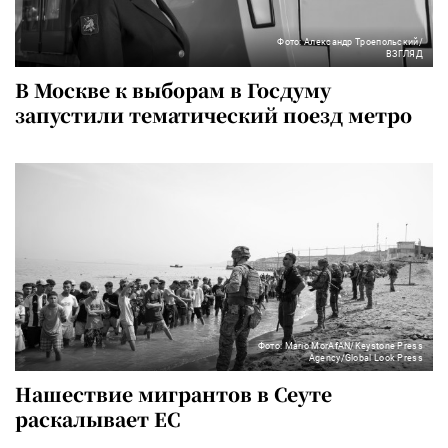
Фото: Александр Троепольский/
ВЗГЛЯД
В Москве к выборам в Госдуму
запустили тематический поезд метро
Фото: Mario MorAfAN/Keystone Press
Agency/Global Look Press
Нашествие мигрантов в Сеуте
раскалывает ЕС