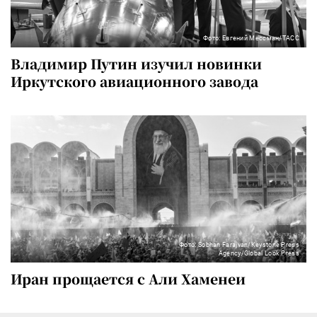
Фото: Евгений Мессман/ТАСС
Владимир Путин изучил новинки
Иркутского авиационного завода
Фото: Sobhan Farajvan/Keystone Press
Agency/Global Look Press
Иран прощается с Али Хаменеи