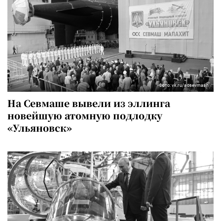
Фото: vk.ru/aosevmash
На Севмаше вывели из эллинга
новейшую атомную подлодку
«Ульяновск»