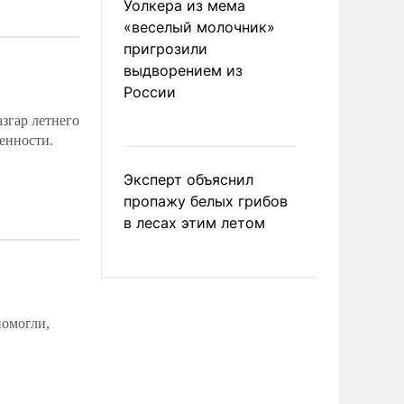
Уолкера из мема
«веселый молочник»
пригрозили
выдворением из
России
азгар летнего
ренности.
Эксперт объяснил
пропажу белых грибов
в лесах этим летом
помогли,