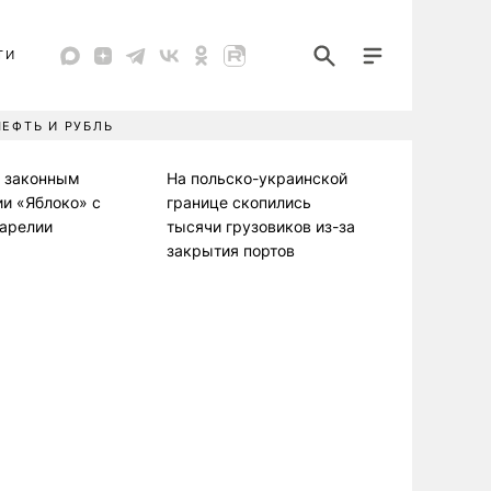
ТИ
НЕФТЬ И РУБЛЬ
л законным
На польско-украинской
ии «Яблоко» с
границе скопились
Карелии
тысячи грузовиков из-за
закрытия портов