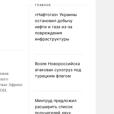
ГЛАВНОЕ
«Нафтогаз» Украины
остановил добычу
нефти и газа из-за
повреждения
инфраструктуры
Возле Новороссийска
атакован сухогруз под
чивая
турецким флагом
ского
режье Африки
ООН.
Минтруд предложил
расширить список
получателей двух