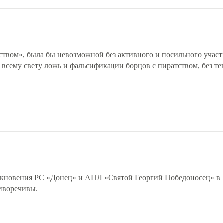
тством», была бы невозможной без активного и посильного участ
всему свету ложь и фальсификации борцов с пиратством, без т
олкновения РС «Донец» и АПЛ «Святой Георгий Победоносец» в 
иворечивы.