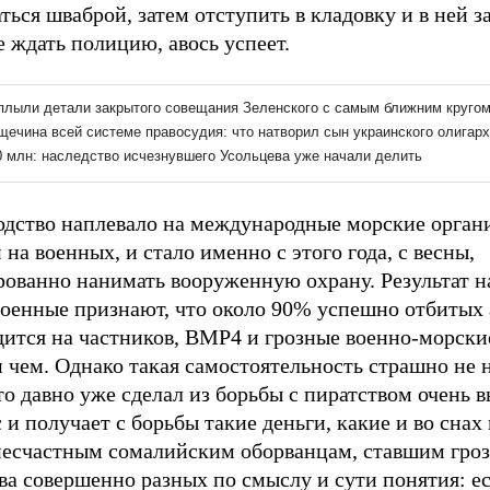
ться шваброй, затем отступить в кладовку и в ней з
е ждать полицию, авось успеет.
одство наплевало на международные морские органи
на военных, и стало именно с этого года, с весны,
рованно нанимать вооруженную охрану. Результат н
военные признают, что около 90% успешно отбитых 
дится на частников, ВМР4 и грозные военно-морски
 чем. Однако такая самостоятельность страшно не 
то давно уже сделал из борьбы с пиратством очень 
 и получает с борьбы такие деньги, какие и во снах 
несчастным сомалийским оборванцам, ставшим гроз
ва совершенно разных по смыслу и сути понятия: ес