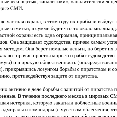
чные «эксперты», «аналитики», «аналитические» це
орые СМИ.
ще частная охрана, в этом году их прибыли выйдут 
ные отметки, в сумме будет что-то около миллиард
частной охраны есть одна огромная, принципиальна
рцов. Она защищает судоходства, причем самым ус
я методом. Она берет немалые деньги, но берет их з
как все прочие просто-напросто грабят судоходство
ямую) и широкую общественность (опосредствованн
), прикрывшись лозунгом борьбы с пиратством и со
нно, противодействуя защите от пиратства.
но активно в деле борьбы с защитой от пиратства 
военные. В течение последнего месяца в мировых С
ящая истерика, которую закатили доблестные военн
 адмиралы и командоры (с чувством облегчения, что
ь, что, насколько мне известно, российские военные