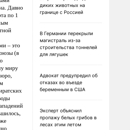
мыми
диких животных на
на. Давно
границе с Россией
та по 1
жным
тной
В Германии перекрыли
магистраль из-за
ми – это
строительства тоннелей
оюзы (в
для лягушек
о
му миру
Бюро,
Адвокат предупредил об
отказах во въезде
ом
беременным в США
иратских
воды
Нападений
Эксперт объяснил
ьшилось,
пропажу белых грибов в
уже
лесах этим летом
чно