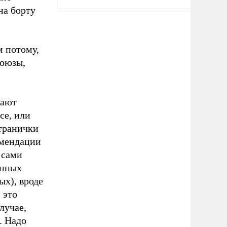
на борту
м потому,
союзы,
гают
ce, или
странички
омендации
 сами
енных
ых), вроде
 это
лучае,
. Надо