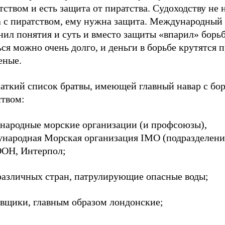
тством и есть защита от пиратства. Судоходству не
а с пиратством, ему нужна защита. Международный
ил понятия и суть и вместо защиты «впарил» борьб
ся можно очень долго, и деньги в борьбе крутятся 
еные.
раткий список братвы, имеющей главный навар с бо
ством:
народные морские организации (и профсоюзы),
народная Морская организация IMO (подразделени
ООН, Интерпол;
азличных стран, патрулирующие опасные воды;
овщики, главным образом лондонские;