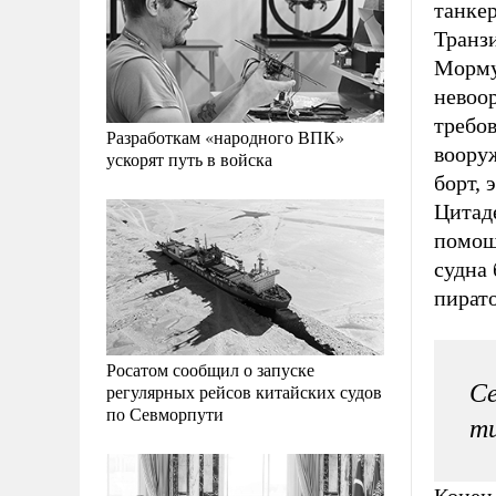
танкер
Транзи
Мормуг
невоо
требо
Разработкам «народного ВПК»
вооруж
ускорят путь в войска
борт, 
Цитаде
помощь
судна 
пирато
Росатом сообщил о запуске
Се
регулярных рейсов китайских судов
по Севморпути
ти