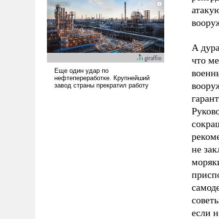
атакую
воору
А дура
что м
военн
воору
гаран
Руково
сокращ
рекоме
не зак
моряк
приспо
самоде
советы
если н