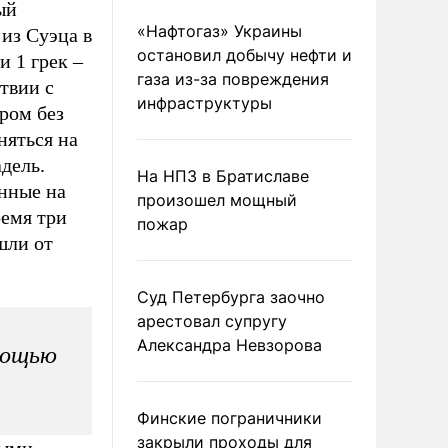
ый
«Нафтогаз» Украины
из Суэца в
остановил добычу нефти и
и 1 грек –
газа из-за повреждения
твии с
инфраструктуры
ром без
няться на
дель.
На НПЗ в Братиславе
енные на
произошел мощный
ремя три
пожар
шли от
Суд Петербурга заочно
арестовал супругу
Александра Невзорова
мощью
Финские пограничники
закрыли проходы для