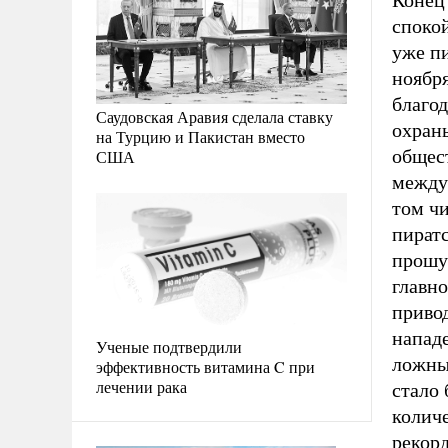
Конец 
споко
уже пи
ноября
благо
Саудовская Аравия сделала ставку
охраны
на Турцию и Пакистан вместо
общест
США
между
том чи
пират
прошу
главно
приво
нападе
Ученые подтвердили
ложны 
эффективность витамина C при
лечении рака
стало 
колич
рекорд