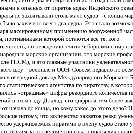
весны, лето и два месяца осени 2011 года стали са
йными в опасных от пиратов водах Индийского океа
раты не захватывали столь мало судов – с конца мар
 было захвачено всего два судна. Это стало возмо
даря массированному применению вооруженной час
, противниками которой остаются все те, кого
венность, по неведению, считает борцами с пирата
народные морские организации, это морские профс
сле РПСМ), и это главные участники увлекательног
ского шоу – военные и ООН. Совсем недавно по все
мел очередной доклад Международного Морского 
го статистического агентства по пиратству, в котор
дились «страшные» цифры рекордного количества п
ний в этом году. Доклад, его цифры и тем более вы
от начала до конца, но кому какое до этого дело? 
больше потому, что количество захватов резко умен
ество удерживаемых пиратами в плену судов стало 
но низким за последние три года, пираты лихорадо