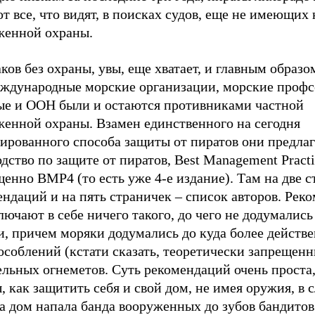
т все, что видят, в поисках судов, еще не имеющих 
женной охраны.
ков без охраны, увы, еще хватает, и главным образо
еждународные морские организации, морские проф
ые и ООН были и остаются противниками частной
женной охраны. Взамен единственного на сегодня
тированного способа защиты от пиратов они предла
дство по защите от пиратов, Best Management Practi
енно ВМР4 (то есть уже 4-е издание). Там на две 
ндаций и на пять страничек – список авторов. Рек
лючают в себе ничего такого, до чего не додумались
и, причем моряки додумались до куда более действ
соблений (кстати сказать, теоретически запрещенн
льных огнеметов. Суть рекомендаций очень проста,
, как защитить себя и свой дом, не имея оружия, в с
а дом напала банда вооруженных до зубов бандитов