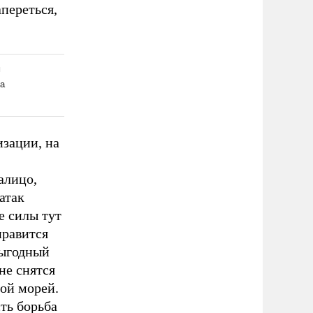
апереться,
зации, на
алицо,
атак
е силы тут
нравится
выгодный
не снятся
ой морей.
ть борьба