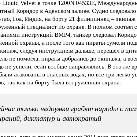
 Liquid Velvet в точке 1200N 04533E, Международн
тный Коридор в Аденском заливе. Судно следовало 
ао, Гоа, Индия, на борту 21 филиппинец – экипаж 
руженный специалист по охране. В полном соответс
ваниями инструкций ВМР4, танкер следовал Коридо
енной охраны, а после того как пираты сумели под
экипаж, следуя инструкциям дальше, перешел в цита
ль не помогла, пираты добрались до экипажа, а во
 не успели, если вообще направлялись. В это же в
были атакованы в опасных водах, но все три легко у
в, так как на борту была вооруженная охрана.
йчас только недоумки грабят народы с по
раний, диктатур и автократий