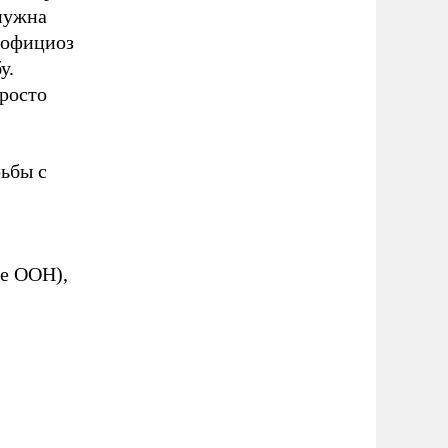
 нужна
 официоз
у.
просто
рьбы с
е ООН),