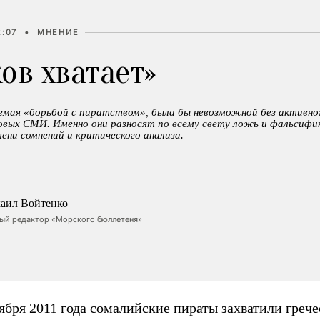
2:07
•
МНЕНИЕ
ов хватает»
емая «борьбой с пиратством», была бы невозможной без активног
овых СМИ. Именно они разносят по всему свету ложь и фальсифи
ени сомнений и критического анализа.
аил Войтенко
ный редактор «Морского бюллетеня»
ября 2011 года сомалийские пираты захватили греч