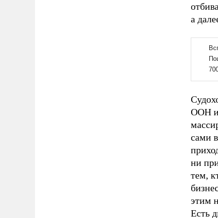
отбива
а дале
Судох
ООН и 
масси
сами 
прихо
ни при
тем, к
бизнес
этим 
Есть д