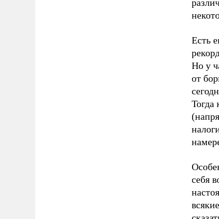
разли
некот
Есть е
рекорд
Но у 
от бо
сегодн
Тогда 
(напр
налоги
намере
Особен
себя 
насто
всякие
сказат