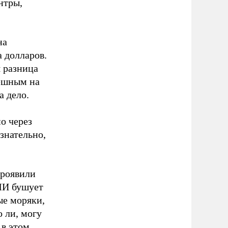
нтры,
на
а долларов.
я разница
пешным на
а дело.
о через
знательно,
проявили
МИ бушует
ые моряки,
 ли, могу
 в этом