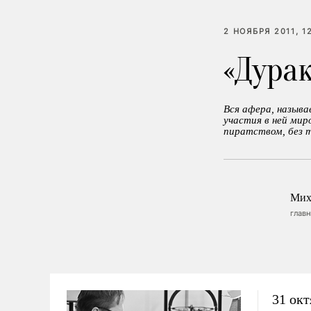
2 НОЯБРЯ 2011, 1
«Дурак
Вся афера, называ
участия в ней мир
пиратством, без т
Мих
глав
31 окт