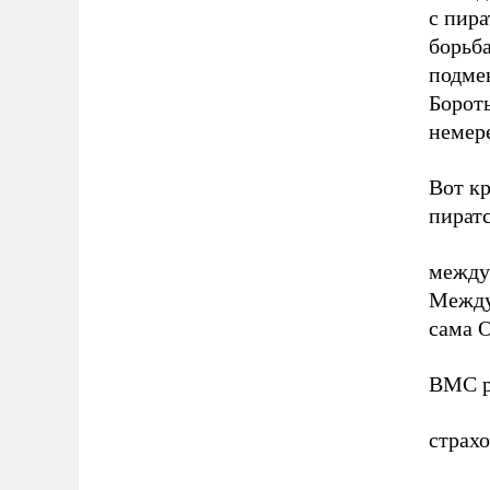
с пира
борьб
подмен
Бороть
немер
Вот к
пират
между
Между
сама 
ВМС р
страх