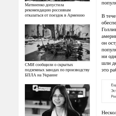
попул
Матвиенко допустила
рекомендацию россиянам
отказаться от поездок в Армению
В тече
обесп
Голли
амери
он ост
попул
ни од
шли д
СМИ сообщили о скрытых
подземных заводах по производству
это ра
БПЛА на Украине
Нескол