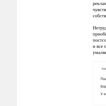
реклам
чувств
собст
Нетруд
приоб
постсо
и все
умаляе
НА
По
Бо
У к