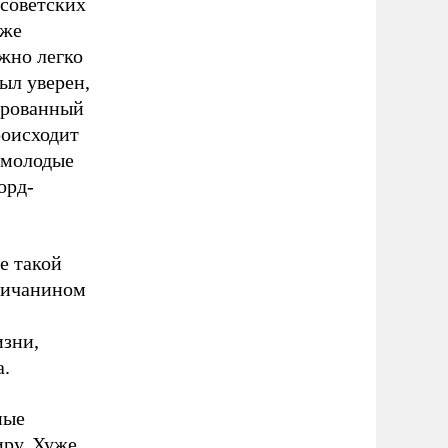
 советских
 же
жно легко
ыл уверен,
ированный
роисходит
 молодые
орд-
е такой
гличанином
изни,
а.
ные
иру. Хуже