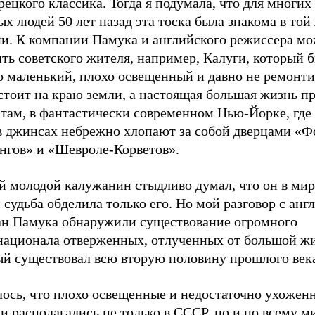
рецкого классика. Тогда я подумала, что для многих
х людей 50 лет назад эта тоска была знакома в той
ни. К компании Памука и английского режиссера мо
ть советского жителя, например, Калуги, который б
го маленький, плохо освещенный и давно не ремонт
стоит на краю земли, а настоящая большая жизнь п
 там, в фантастически современном Нью-Йорке, где
в джинсах небрежно хлопают за собой дверцами «Ф
нгов» и «Шевроле-Корветов».
й молодой калужанин стыдливо думал, что он в мир
 судьба обделила только его. Но мой разговор с ан
ан Памука обнаружили существование огромного
национала отверженных, отлученных от большой ж
ый существовал всю вторую половину прошлого век
лось, что плохо освещенные и недостаточно ухожен
и располагались не только в СССР, но и по всему м