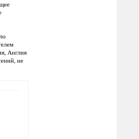
бщее
е
ло
телем
ия, Англия
сений, не