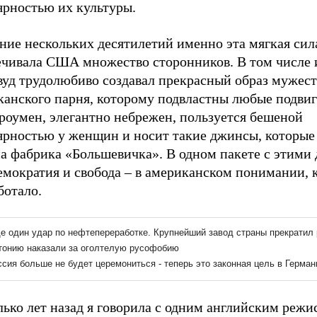
ярностью их культуры.
ние нескольких десятилетий именно эта мягкая сил
ечивала США множество сторонников. В том числе и
вуд трудолюбиво создавал прекрасный образ мужес
канского парня, которому подвластны любые подвиг
роумен, элегантно небрежен, пользуется бешеной
ярностью у женщин и носит такие джинсы, которые
на фабрика «Большевичка». В одном пакете с этими
емократия и свобода – в американском понимании, 
ботало.
ько лет назад я говорила с одним английским режи