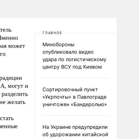
тель
ГЛАВНОЕ
Именно
Минобороны
рая может
опубликовало видео
го
удара по логистическому
центру ВСУ под Киевом
традиции
А, могут и
Сортировочный пункт
 разделить
«Укрпочты» в Павлограде
не желать
уничтожен «Бандеролью»
стать
твенные
На Украине предупредили
об удорожании китайской