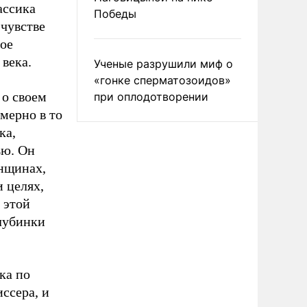
ассика
Победы
чувстве
ое
 века.
Ученые разрушили миф о
«гонке сперматозоидов»
 о своем
при оплодотворении
мерно в то
ка,
ью. Он
енщинах,
 целях,
 этой
лубинки
ка по
ссера, и