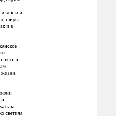
риканской
и, шире,
ак и в
иканское
дки
о есть в
там
 жизни,
жизни
 и
ать за
ко светила