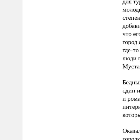
для ту
молоды
степе
добави
что е
город 
где-то
люди 
Муста
Бедны
один и
и ром
интер
котор
Оказа
городк