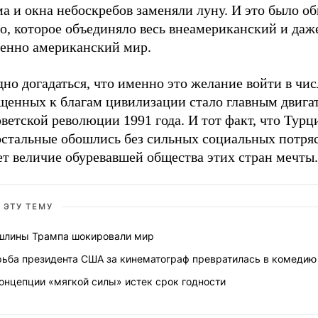
а и окна небоскребов заменяли луну. И это было о
о, которое объединяло весь внеамериканский и даж
венно американский мир.
но догадаться, что именно это желание войти в чис
щенных к благам цивилизации стало главным двига
ветской революции 1991 года. И тот факт, что Турц
 остальные обошлись без сильных социальных потря
т величие обуревавшей общества этих стран мечты.
 ЭТУ ТЕМУ
шлины Трампа шокировали мир
рьба президента США за кинематограф превратилась в комедию
онцепции «мягкой силы» истек срок годности