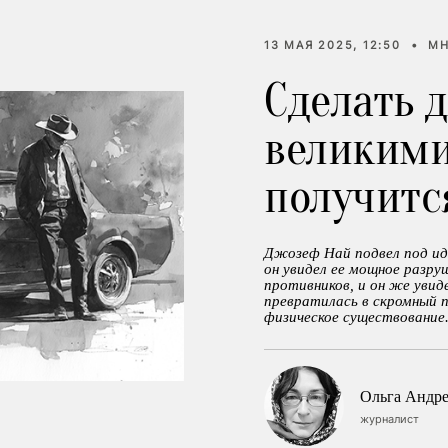
13 МАЯ 2025, 12:50
•
МН
Сделать 
великими
получитс
Джозеф Най подвел под ид
он увидел ее мощное разру
противников, и он же увид
превратилась в скромный 
физическое существование
Ольга Андре
журналист