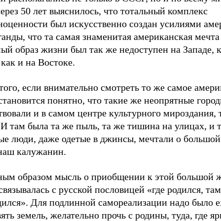
через 50 лет выяснилось, что тотальный комплекс
ноценности был искусственно создан усилиями аме
анды, что та самая знаменитая американская мечта 
ый образ жизни был так же недоступен на Западе, к
как и на Востоке.
того, если внимательно смотреть то же самое амер
становится понятно, что такие же неопрятные горо
вовали и в самом центре культурного мироздания, т
 там была та же пыль, та же тишина на улицах, и 
ые люди, даже одетые в джинсы, мечтали о большой
 наш калужанин.
ным образом мысль о приобщении к этой большой 
связывалась с русской пословицей «где родился, там
ился». Для подлинной самореализации надо было ех
ять земель, желательно прочь с родины, туда, где яр