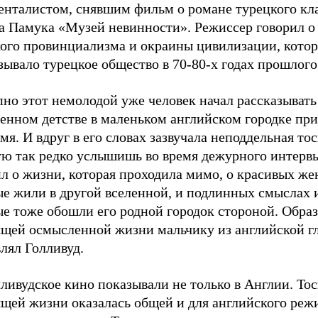
енталистом, снявшим фильм о романе турецкого кл
а Памука «Музей невинности». Режиссер говорил о 
кого провинциализма и окраины цивилизации, котор
ывало турецкое общество в 70-80-х годах прошлого
но этот немолодой уже человек начал рассказывать
енном детстве в маленьком английском городке при
мя. И вдруг в его словах зазвучала неподдельная тос
ую так редко услышишь во время дежурного интерв
ил о жизни, которая проходила мимо, о красивых ж
е жили в другой вселенной, и подлинных смыслах и
е тоже обошли его родной городок стороной. Образ
ящей осмысленной жизни мальчику из английской г
лял Голливуд.
ливудское кино показывали не только в Англии. Тос
щей жизни оказалась общей и для английского режи