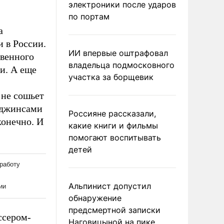
электроники после ударов
по портам
а
 в России.
ИИ впервые оштрафовал
твенного
владельца подмосковного
и. А еще
участка за борщевик
 не сошьет
 джинсами
Россияне рассказали,
конечно. И
какие книги и фильмы
помогают воспитывать
детей
Альпинист допустил
обнаружение
предсмертной записки
ссером-
Наговицыной на пике