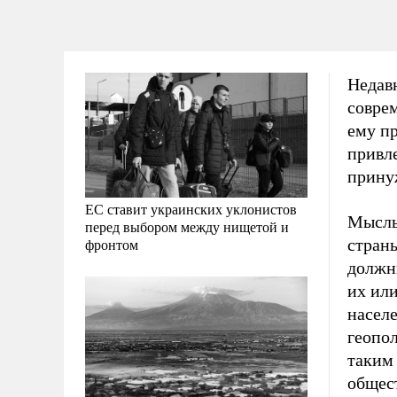
Недав
совре
ему п
привле
прину
ЕС ставит украинских уклонистов
Мысль 
перед выбором между нищетой и
стран
фронтом
должны
их или
населе
геопо
таким
общес