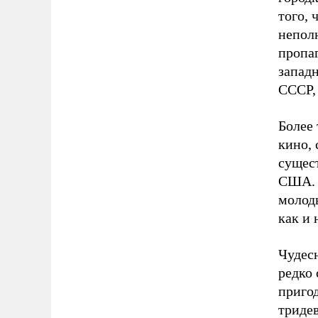
того, 
непол
пропаг
западн
СССР, 
Более 
кино, 
сущест
США. И
молод
как и
Чудес
редко 
пригод
тридев