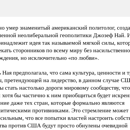
но умер знаменитый американский политолог, созда
менной неолиберальной геополитики Джозеф Най. 
ринадлежит идея так называемой мягкой силы, кото
кать сторонников по всему миру без насильственно
ждения, но исключительно «по любви».
Ная предполагала, что сама культура, ценности и 
ы, претендующей на лидерство, в данном случае СШ
 стать настолько дороги мировому сообществу, что
 хотя бы частично к ним приобщиться будет искрен
ние даже тех стран, которые формально являются
литическими противниками. Это стремление может 
 сильным, что все попытки властей настроить собс
тва против США будут просто обнулены очевидной