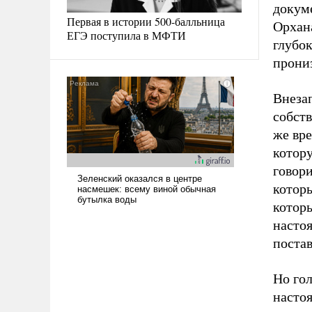
докум
Первая в истории 500-балльница
Орхан
ЕГЭ поступила в МФТИ
глубо
прониз
Внезап
собств
же вре
котор
говор
которы
которы
насто
постав
Но гол
настоя