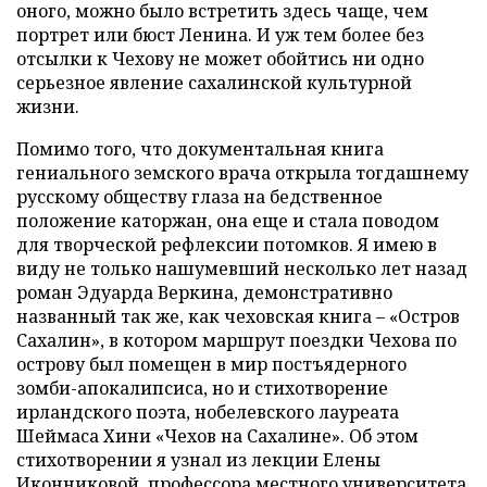
оного, можно было встретить здесь чаще, чем
портрет или бюст Ленина. И уж тем более без
отсылки к Чехову не может обойтись ни одно
серьезное явление сахалинской культурной
жизни.
Помимо того, что документальная книга
гениального земского врача открыла тогдашнему
русскому обществу глаза на бедственное
положение каторжан, она еще и стала поводом
для творческой рефлексии потомков. Я имею в
виду не только нашумевший несколько лет назад
роман Эдуарда Веркина, демонстративно
названный так же, как чеховская книга – «Остров
Сахалин», в котором маршрут поездки Чехова по
острову был помещен в мир постъядерного
зомби-апокалипсиса, но и стихотворение
ирландского поэта, нобелевского лауреата
Шеймаса Хини «Чехов на Сахалине». Об этом
стихотворении я узнал из лекции Елены
Иконниковой, профессора местного университета.