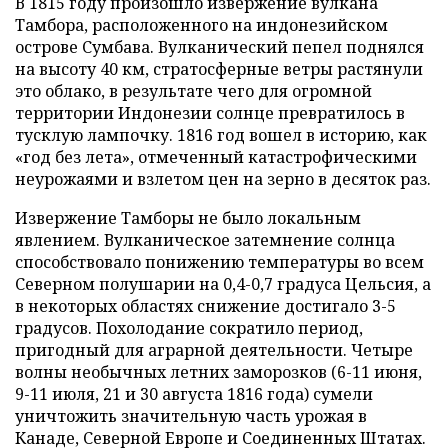
В 1815 году произошло извержение вулкана
Тамбора, расположенного на индонезийском
острове Сумбава. Вулканический пепел поднялся
на высоту 40 км, стратосферные ветры растянули
это облако, в результате чего для огромной
территории Индонезии солнце превратилось в
тусклую лампочку. 1816 год вошел в историю, как
«год без лета», отмеченный катастрофическими
неурожаями и взлетом цен на зерно в десяток раз.
Извержение Тамборы не было локальным
явлением. Вулканическое затемнение солнца
способствовало понижению температуры во всем
Северном полушарии на 0,4-0,7 градуса Цельсия, а
в некоторых областях снижение достигало 3-5
градусов. Похолодание сократило период,
пригодный для аграрной деятельности. Четыре
волны необычных летних заморозков (6-11 июня,
9-11 июля, 21 и 30 августа 1816 года) сумели
уничтожить значительную часть урожая в
Канаде, Северной Европе и Соединенных Штатах.