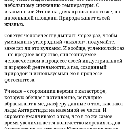
небольшому снижению температуры. С
итальянской Этной на днях произошло то же, но
на меньшей площади. Природа живет своей
жизнью.
Советуя человечеству дышать через раз, чтобы
уменьшить углеродный «выхлоп», подумайте,
заметят ли это вулканы. И вообще, углекислый газ
– не вредное вещество, синтезируемое
человечеством в процессе своей индустриальной
и аграрной деятельности, а газ, созданный
природой и используемый ею в процессе
фотосинтеза.
Ученые – сторонники версии о катастрофе,
которую обещает потепление, регулярно
вбрасывают в медиасферу данные о том, как тают
льды Антарктиды на наземной ее части. И
скромно умалчивают о том, что в то же самое
время увеличивается количество морских льдов
(несмотря на то, что воды Южного океана вроде