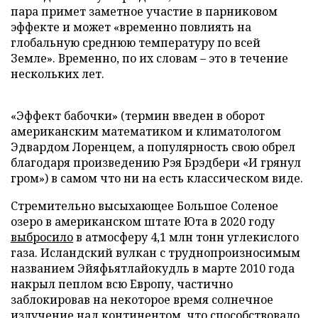
пара примет заметное участие в парниковом
эффекте и может «временно повлиять на
глобальную среднюю температуру по всей
Земле». Временно, по их словам – это в течение
нескольких лет.
«Эффект бабочки» (термин введен в оборот
американским математиком и климатологом
Эдвардом Лоренцем, а популярность свою обрел
благодаря произведению Рэя Брэдбери «И грянул
гром») в самом что ни на есть классическом виде.
Стремительно высыхающее Большое Соленое
озеро в американском штате Юта в 2020 году
выбросило
в атмосферу 4,1 млн тонн углекислого
газа. Исландский вулкан с труднопроизносимым
названием Эйяфьятлайокудль в марте 2010 года
накрыл пеплом всю Европу, частично
заблокировав на некоторое время солнечное
излучение над континентом, что способствовало