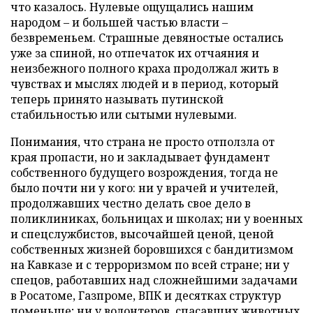
что казалось. Нулевые ощущались нашим
народом – и большей частью власти –
безвременьем. Страшные девяностые остались
уже за спиной, но отпечаток их отчаяния и
неизбежного полного краха продолжал жить в
чувствах и мыслях людей и в период, который
теперь принято называть путинской
стабильностью или сытыми нулевыми.
Понимания, что страна не просто отползла от
края пропасти, но и закладывает фундамент
собственного будущего возрождения, тогда не
было почти ни у кого: ни у врачей и учителей,
продолжавших честно делать свое дело в
поликлиниках, больницах и школах; ни у военных
и спецслужбистов, высочайшей ценой, ценой
собственных жизней боровшихся с бандитизмом
на Кавказе и с терроризмом по всей стране; ни у
спецов, работавших над сложнейшими задачами
в Росатоме, Газпроме, ВПК и десятках структур
поменьше; ни у волонтеров, спасавших животных,