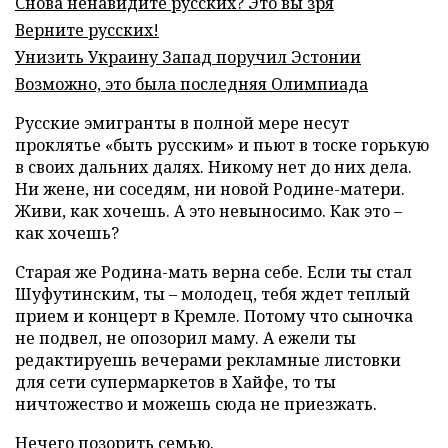
Снова ненавидите русских? Это вы зря
Верните русских!
Унизить Украину Запад поручил Эстонии
Возможно, это была последняя Олимпиада
Русские эмигранты в полной мере несут
проклятье «быть русским» и пьют в тоске горькую
в своих дальних далях. Никому нет до них дела.
Ни жене, ни соседям, ни новой Родине-матери.
Живи, как хочешь. А это невыносимо. Как это –
как хочешь?
Старая же Родина-мать верна себе. Если ты стал
Шуфутинским, ты – молодец, тебя ждет теплый
прием и концерт в Кремле. Потому что сыночка
не подвел, не опозорил маму. А ежели ты
редактируешь вечерами рекламные листовки
для сети супермаркетов в Хайфе, то ты
ничтожество и можешь сюда не приезжать.
Нечего позорить семью.