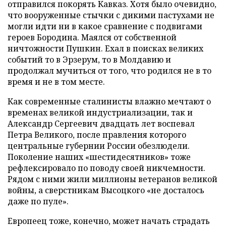
отправился покорять Кавказ. Хотя было очевидно,
что вооруженные стычки с дикими пастухами не
могли идти ни в какое сравнение с подвигами
героев Бородина. Маялся от собственной
ничтожности Пушкин. Ехал в поисках великих
событий то в Эрзерум, то в Молдавию и
продолжал мучиться от того, что родился не в то
время и не в том месте.
Как современные сталинисты влажно мечтают о
временах великой индустриализации, так и
Александр Сергеевич двадцать лет воспевал
Петра Великого, после правления которого
центральные губернии России обезлюдели.
Поколение наших «шестидесятников» тоже
рефлексировало по поводу своей никчемности.
Рядом с ними жили миллионы ветеранов великой
войны, а сверстникам Высоцкого «не досталось
даже по пуле».
Европеец тоже, конечно, может начать страдать