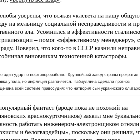
олюбы уверены, что всякая «клевета на нашу общу
оду на мельницу социальной несправедливости и пр
твенного зла. Усомнился в эффективности сталинск
триализации – помог «эффективному менеджеру», 
раду. Поверил, что кого-то в СССР казнили неправ
собничал виновникам техногенной катастрофы.
популярный фантаст (вроде пока не похожий на
яновских краснокурточников) заявил мне буквально
жность работать инженером-электронщиком отняли 
рхисты и белогвардейцы», поскольку они решили, ч