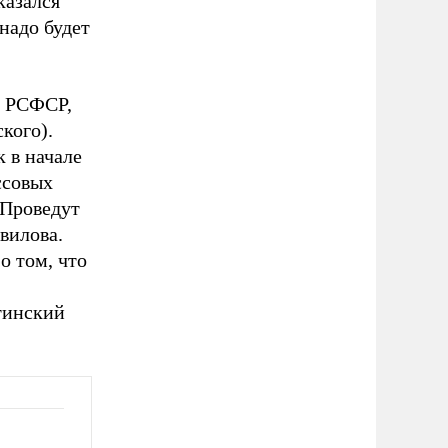
казался
 надо будет
в РСФСР,
кого).
 в начале
ссовых
 Проведут
вилова.
о том, что
тинский