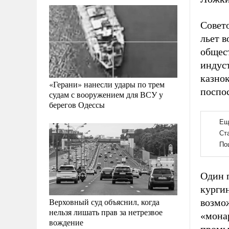
Совет
льет в
общес
индус
казнок
«Герани» нанесли удары по трем
поспо
судам с вооружением для ВСУ у
берегов Одессы
Один 
кургин
Верховный суд объяснил, когда
возмо
нельзя лишать прав за нетрезвое
«мона
вождение