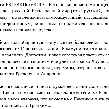
сти РКП/ВКП(б)/КПСС. Есть большой мир, многоцве
сле – русский. Есть красный мир (тоже русский, ко
оему), но маленький и самозашуганный, казавшийс
льтернативным, лишь когда отгораживался от остал
птывал некрасное русское.
й же год собираются вернуться необольшевики – хо
огически? Генеральная линия Коммунистической па
 извилиста. Допустим, новая советская власть отме
ельно весь ревизионизм и осудит не только Хрущев
еля, но и грубые ошибки, перегибы, извращения в
льности Брежнева и Андропова.
мся в счастливое и чисто-кумачовое ленинско-стал
 Так, а кто у нас выиграл гражданскую войну? Бел
и в массе уверены, что воюют не с Лениным и уж т
Сталиным, а с Троцким...