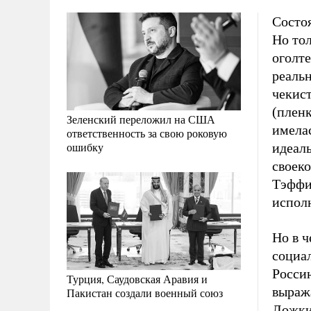
Состоя
Но тол
оголт
реальн
чекис
(пленк
Зеленский переложил на США
имелас
ответственность за свою роковую
ошибку
идеалы
своеко
Тэффи
исполн
Но в 
социа
Россию
Турция, Саудовская Аравия и
выража
Пакистан создали военный союз
Ложки