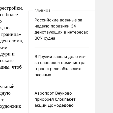
ерестройки.
ГЛАВНОЕ
се более
Российские военные за
ю
неделю поразили 34
», по
действующих в интересах
 граница»
ВСУ судна
идеи слома,
ские
 дури и
В Грузии завели дело из-
ссказе
за слов экс-госминистра
адны, чтоб
о расстреле абхазских
пленных
тельный
ищную
Аэропорт Внуково
т,
приобрел блокпакет
акций Домодедово
, художник