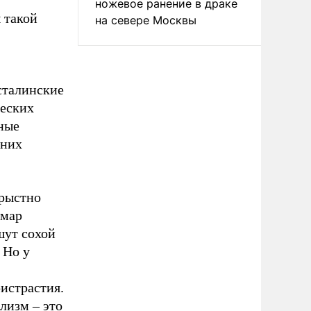
ножевое ранение в драке
 такой
на севере Москвы
сталинские
ческих
ьные
 них
орыстно
шмар
шут сохой
 Но у
истрастия.
лизм – это