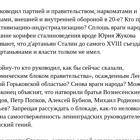
уководил партией и правительством, наркоматами и
ами, внешней и внутренней обороной в 20-е? Кто п
ктивизацию-индустриализацию? Сплошь враги наро
ние корифеи сталиноведения вроде Юрия Жукова
вают, что д'артаньян Сталин до самого XVIII съезд
артаньянами и власти толком не имел.
ойну-то кто руководил, как бы сейчас сказали,
омическим блоком правительства», осажденным Ле
ой Горьковской областью? Снова враги народа? Мож
конец объяснят, что натворили братья Вознесенски
цов, Петр Попков, Алексей Бубнов, Михаил Родионо
ев? Запрещая рассуждать о блокаде, как-то неловко
 на самоотверженность ленинградских руководителе
нский гений.