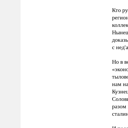
Кто р
регион
колле
Нынеш
доказы
с нед'
Но в в
«экон
тылов
нам на
Кузне
Соловь
разом
стали