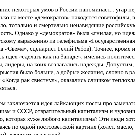
ние некоторых умов в России напоминает... угар п
ько на месте «демократов» находятся советофилы, в
ело, тотально и смертельно ненавидящие российску
ость. Однако у «демократов» была «гнилая, но идея
тскому выражению из телефильма «Государственная
а «Свема», сценарист Гелий Рябов). Точнее, кроме 
ь идея «сделать как на Западе», имелись политиче
, лидеры, на коих возлагались надежды. Допустим,
рыстия было больше, а добрые желания, словно в ра
 «Когда рак свистнул», оказались слишком теплохл
яться.
чем заключается идея лайкающих посты про замеча
лизм и СССР, отвратительный капитализм и чудов
, которая хуже любого капитализма? Эти люди хотя
ясь по одной постсоветской картине (холст, масло
н),
«вернуть все взад»
?