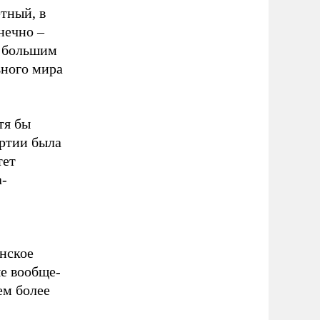
тный, в
нечно –
я большим
ьного мира
тя бы
ртии была
тет
а-
инское
ые вообще-
ем более