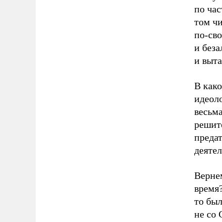
по ча
том чи
по-св
и беза
и выта
В како
идеол
весьма
решит
предат
деяте
Верне
время?
то был
не со 