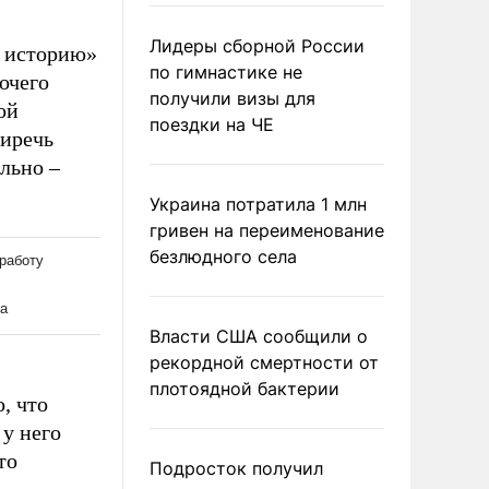
Лидеры сборной России
ю историю»
по гимнастике не
очего
получили визы для
ой
поездки на ЧЕ
сиречь
ильно –
Украина потратила 1 млн
гривен на переименование
безлюдного села
Власти США сообщили о
рекордной смертности от
плотоядной бактерии
, что
у него
то
Подросток получил