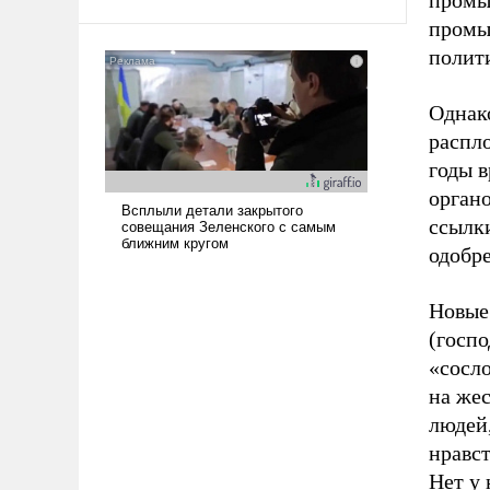
промы
промы
полит
Однако
распл
годы в
органо
ссылки
одобре
Новые
(госп
«сосло
на жес
людей
нравст
Нет у