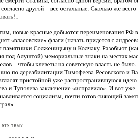
е смерти Сталина, согласно одной версии, врагом о
 согласно другой – все остальные. Сколько же всего
овать!..
тим, новые красные добьются переименования РФ 
нят «власовские» флаги (начать придется с андреевс
т памятники Солженицыну и Колчаку. Разобьют (как
ля под Алуштой) мемориальные знаки на местах ма
елов – чтобы клеветы на советскую власть не было.
нию по дереабилитации Тимофеева-Ресовского и Ва
згласят пристойной уже распространившуюся идею 
ева и Туполева заключение «исправило». И вот уже
анавливается социализм, почти готов сияющий замя
грал».
 ЭТУ ТЕМУ