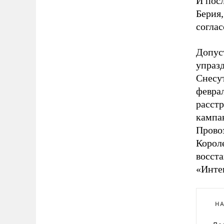
И посл
Берия,
соглас
Допус
упразд
Снесу
февра
расстр
кампа
Прово
Корол
восст
«Инте
НА