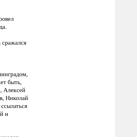
ровел
да.
а сражался
нинградом,
ет быть,
е, Алексей
в, Николай
 ссылаться
й и