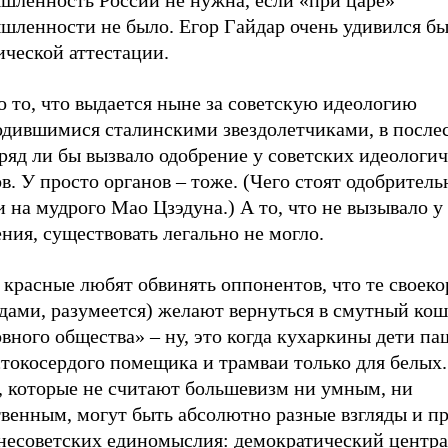
шленность России не нужна, если «при царе»
шленности не было. Егор Гайдар очень удивился бы
ической аттестации.
 то, что выдается ныне за советскую идеологию
одившимися сталинскими звездолетчиками, в после
ряд ли бы вызвало одобрение у советских идеологи
в. У просто органов – тоже. (Чего стоят одобрител
 на мудрого Мао Цзэдуна.) А то, что не вызывало у
ния, существовать легально не могло.
 красные любят обвинять оппонентов, что те своек
одами, разумеется) желают вернуться в смутный ко
вного общества» – ну, это когда кухаркины дети па
токосердого помещика и трамваи только для белых.
, которые не считают большевизм ни умным, ни
венным, могут быть абсолютно разные взгляды и пр
 несоветских единомыслия: демократический центра