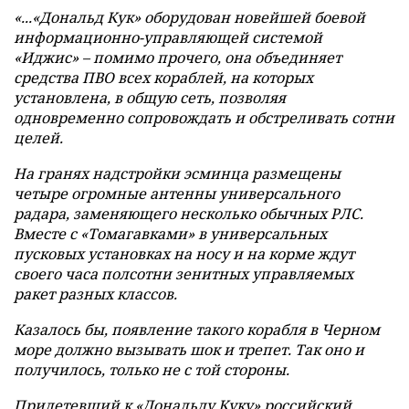
«...«Дональд Кук»
оборудован новейшей боевой
информационно-управляющей системой
«Иджис»
–
помимо прочего, она объединяет
средства ПВО всех кораблей, на которых
установлена, в общую сеть, позволяя
одновременно сопровождать и обстреливать сотни
целей.
На гранях надстройки эсминца размещены
четыре огромные антенны универсального
радара, заменяющего несколько обычных РЛС.
Вместе с «Томагавками»
в универсальных
пусковых установках на носу и на корме ждут
своего часа полсотни зенитных управляемых
ракет разных классов.
Казалось бы, появление такого корабля в Черном
море должно вызывать шок и трепет.
Так оно и
получилось, только не с той стороны.
Прилетевший к «Дональду Куку»
российский