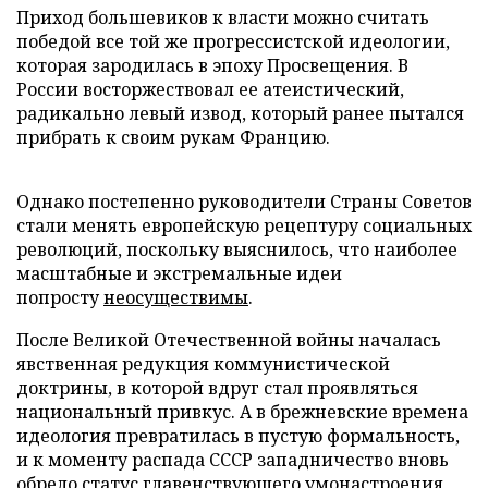
Приход большевиков к власти можно считать
победой все той же прогрессистской идеологии,
которая зародилась в эпоху Просвещения. В
России восторжествовал ее атеистический,
радикально левый извод, который ранее пытался
прибрать к своим рукам Францию.
Однако постепенно руководители Страны Советов
стали менять европейскую рецептуру социальных
революций, поскольку выяснилось, что наиболее
масштабные и экстремальные идеи
попросту
неосуществимы
.
После Великой Отечественной войны началась
явственная редукция коммунистической
доктрины, в которой вдруг стал проявляться
национальный привкус. А в брежневские времена
идеология превратилась в пустую формальность,
и к моменту распада СССР западничество вновь
обрело статус главенствующего умонастроения