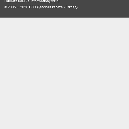
Пишите нам на
information@vz.ru
© 2005 — 2026 ООО Деловая газета «Взгляд»