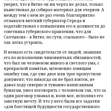
уверял, что в Вятке он ни черта не делал, только
пьянствовал да собирал материал для очерков. А
между тем о нем не раз очень благоприятно
отзывался вятский губернатор Середа и
ходатайствовал о повышении его в должности до
советника губернского правления, что для
Салтыкова – в Вятке, по сути, ссыльного – было не
так легко устроить.
И немало есть свидетельств от людей, знавших
его по исполнению чиновничьих обязанностей,
что был он человеком живого и светлого ума, с
прекрасной памятью, мгновенно ловящим
ошибку там, где уже двое или трое пропустили
документ; что никогда он не брал взяток, не
давал ходу скверно и туманно написанным
бумагам, умел поговорить с человеком так, что за
один разговор узнавал и, коли мог, исполнял его
заветную мечту. И что у него были все задатки
«для блестящей будущности государственного