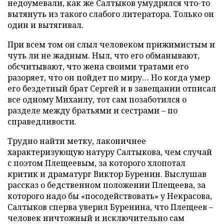
недоумевали, как же Салтыков умудрялся что-то
вытянуть из такого слабого литератора. Только он
один и вытягивал.
При всем том он слыл человеком прижимистым и
чуть ли не жадным. Ныл, что его обманывают,
обсчитывают, что жена своими тратами его
разоряет, что он пойдет по миру… Но когда умер
его бездетный брат Сергей и в завещании отписал
все одному Михаилу, тот сам позаботился о
разделе между братьями и сестрами – по
справедливости.
Трудно найти метку, лаконичнее
характеризующую натуру Салтыкова, чем случай
с поэтом Плещеевым, за которого хлопотал
критик и драматург Виктор Буренин. Выслушав
рассказ о бедственном положении Плещеева, за
которого надо бы «посодействовать» у Некрасова,
Салтыков сперва уверил Буренина, что Плещеев –
человек ничтожный и исключительно сам