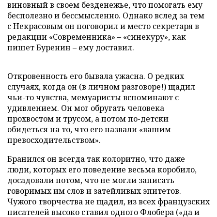
виновный в своем безденежье, что помогать ему
бесполезно и бессмысленно. Однако вслед за тем
с Некрасовым он поговорил и место секретаря в
редакции «Современника» – «синекуру», как
пишет Буренин – ему доставил.
Откровенность его бывала ужасна. О редких
случаях, когда он (в личном разговоре!) щадил
чьи-то чувства, мемуаристы вспоминают с
удивлением. Он мог обругать человека
прохвостом и трусом, а потом по-детски
обидеться на то, что его назвали «вашим
превосходительством».
Бранился он всегда так колоритно, что даже
люди, которых его поведение весьма коробило,
досадовали потом, что не могли записать
говоримых им слов и затейливых эпитетов.
Чужого творчества не щадил, из всех французских
писателей высоко ставил одного Флобера («да и