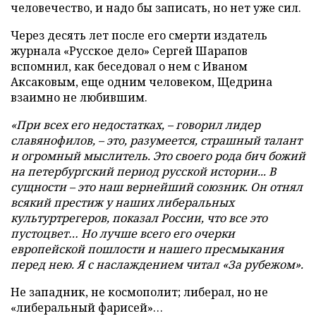
человечество, и надо бы записать, но нет уже сил.
Через десять лет после его смерти издатель
журнала «Русское дело» Сергей Шарапов
вспомнил, как беседовал о нем с Иваном
Аксаковым, еще одним человеком, Щедрина
взаимно не любившим.
«При всех его недостатках, – говорил лидер
славянофилов, – это, разумеется, страшный талант
и огромный мыслитель. Это своего рода бич божий
на петербургский период русской истории... В
сущности – это наш вернейший союзник. Он отнял
всякий престиж у наших либеральных
культуртрегеров, показал России, что все это
пустоцвет… Но лучше всего его очерки
европейской пошлости и нашего пресмыкания
перед нею. Я с наслаждением читал «За рубежом».
Не западник, не космополит; либерал, но не
«либеральный фарисей»…