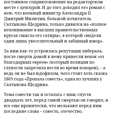
постоянное соприкосновение на редакторском
месте с цензурой. И до того доходил его роман с
нею, что военный министр Александра II
Дмитрий Милютин, большой почитатель
Салтыкова-Щедрина, только дивился на «полное
непонимание в высших правительственных
кругах смысла его сатиры», в которой «видели
один лишь увеселительный и забавный юмор».
За ним как-то устроилась репутация либерала,
после смерти домой к нему принесли венок «от
благодарных евреев» (который полиция по
глупости запретила нести во время похорон), – а
ведь он не был юдофилом, чего стоит хоть сказка
1869 года «Пропала совесть», одна из лучших у
Салтыкова-Щедрина.
Тема совести так и осталась с ним; спустя
двадцать лет, перед самой смертью он говорил, и
все еще иронически, что мелькают перед ним
последние слова – совесть, отечество,