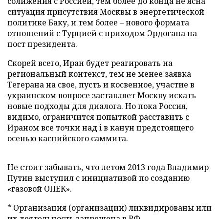
сближения с Россией, тем более до конца не ясна
ситуация присутствия Москвы в энергетической
политике Баку, и тем более – нового формата
отношений с Турцией с приходом Эрдогана на
пост президента.
Скорей всего, Иран будет реагировать на
региональный контекст, тем не менее заявка
Тегерана на свое, пусть и косвенное, участие в
украинском вопросе заставляет Москву искать
новые подходы для диалога. Но пока Россия,
видимо, ограничится попыткой
расставить с
Ираном все
точки над i в канун предстоящего
осенью каспийского саммита.
Не стоит забывать, что летом 2013 года Владимир
Путин выступил с инициативой по созданию
«газовой ОПЕК».
* Организация (организации) ликвидированы или
их деятельность запрещена в РФ