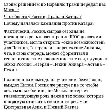
Своим решением по Израилю Трамп передал пас
Москве
Что общего у России, Ирана и Катара?
Почему началась кампания против Катара?
Фактически, Россия, сыграв сегодня не
последнюю роль в расширении ШОС до восьми
участников, могла открыть «окно возможностей»
для Пекина, Тегерана и в перспективе Анкары,
что, в свою очередь, может оформиться в
геополитические и экономические оси, идущие в
обход России: Тегеран – Пекин, Анкара – Астана –
Пекин.
Полноценным выгодополучателем, безусловно,
выйдет Китай. Россия же рискует не то чтобы
остаться на обочине, но Москва потеряет
главенствующую роль даже в тех зонах, которые
напрямую относит к своим интересам: и
Центральная Азия, и Южный Кавказ.