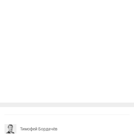
Тимофей Бордачёв