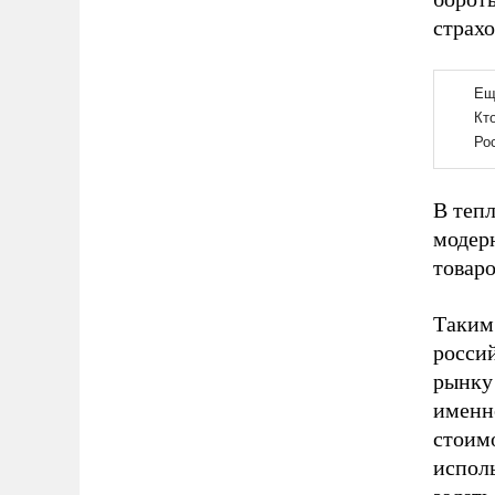
страх
В тепл
модер
товар
Таким
россий
рынку 
именно
стоим
испол