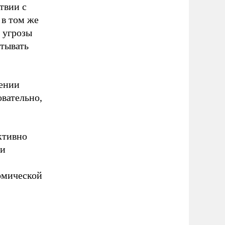
твии с
 в том же
й угрозы
ытывать
оении
вательно,
ктивно
ки
омической