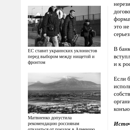
нерези
догово
формат
это не
серьез
В бан
ЕС ставит украинских уклонистов
вступл
перед выбором между нищетой и
фронтом
и к ро
Если 
испол
собст
орган
конъю
Матвиенко допустила
рекомендацию россиянам
Исто
отказаться от поездок в Армению