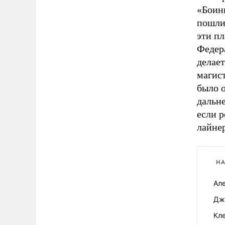
«Боин
пошли
эти пл
Федера
делает
магис
было 
дальне
если 
лайне
НА
Але
Дж
Кле