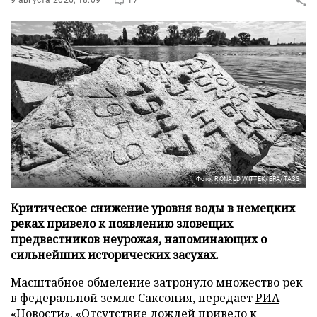
9 августа 2026, 18:09
17
Фото: RONALD WITTEK/EPA/TASS
Критическое снижение уровня воды в немецких
реках привело к появлению зловещих
предвестников неурожая, напоминающих о
сильнейших исторических засухах.
Масштабное обмеление затронуло множество рек
в федеральной земле Саксония, передает
РИА
«Новости»
. «Отсутствие дождей привело к