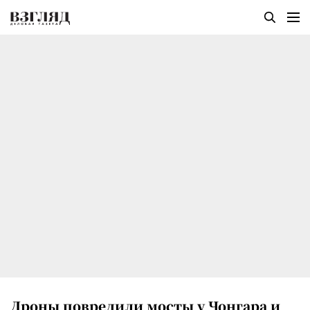
Дроны повредили мосты у Чонгара и