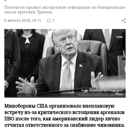
Пентагон провел экстренное совещание по боеприпасам
после критики Трампа
6 августа 2026, 10:11
7
Фото: AdMedia/CNP/Global Look
Press
Минобороны США организовало внеплановую
встречу из-за критического истощения арсеналов
ПВО после того, как американский лидер лично
отчитал ответственного за снабжение чиновника.