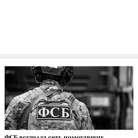
ФСБ вскрыла сеть помогавших