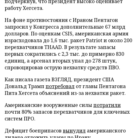
подчеркнув, что президент высоко оценивает
работу Хегсета.
На фоне противостояния с Ираном Пентагон
запросил у Конгресса дополнительные 67 млрд
долларов. По оценкам CSIS, американская армия
израсходовала до 1,6 тыс. ракет Patriot и около 200
перехватчиков THAAD. В результате запасы
первых сократились с 2,3 тыс. до примерно 830
единиц, а арсенал вторых упал до 278 штук,
спровоцировав острую нехватку средств ПВО.
Как писала газета ВЗГЛЯД, президент США
Дональд Трамп
потребовал
от главы Пентагона
Пита Хегсета объяснений из-за нехватки ракет.
Американские вооруженные силы
потратили
почти 80% запасов перехватчиков для ключевых
систем ПРО.
Дефицит боеприпасов
вынудил
американского
лидера отложить удары по Ирану.