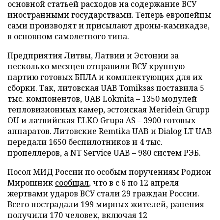
основной статьей расходов на содержание ВСУ
иностранными государствами. Теперь европейцы
сами производят и присылают дроны-камикадзе,
в основном самолетного типа.
Предприятия Литвы, Латвии и Эстонии за
несколько месяцев
отправили
ВСУ крупную
партию готовых БПЛА и комплектующих для их
сборки. Так, литовская UAB Tomiksas поставила 5
тыс. компонентов, UAB Lokmita – 1350 модулей
тепловизионных камер, эстонская Meridein Grupp
OU и латвийская ELKO Grupa AS – 3900 готовых
аппаратов. Литовские Remtika UAB и Dialog LT UAB
передали 1650 беспилотников и 4 тыс.
пропеллеров, а NT Service UAB – 980 систем РЭБ.
Посол МИД России по особым поручениям Родион
Мирошник
сообщал
, что в с 6 по 12 апреля
жертвами ударов ВСУ стали 29 граждан России.
Всего пострадали 199 мирных жителей, ранения
получили 170 человек, включая 12