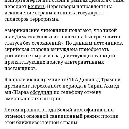
импорта нефти из России в рамках диалога с США,
передает
Reuters
. Переговоры направлены на
исключение страны из списка государств –
спонсоров терроризма.
Американские чиновники полагают, что такой
шаг Дамаска «повысит шансы на быстрое снятие
статуса без осложнений». По данным источников,
сирийская сторона вынуждена приобретать
российское сырье из-за действующих санкций,
препятствующих поиску альтернативных
поставщиков.
В начале июня президент США Дональд Трамп и
президент переходного периода в Сирии Ахмед
аш-Шараа
обсудили
по телефону отмену
американских санкций.
Летом прошлого года Белый дом официально
отменил
основной санкционный режим против
этой ближневосточной страны.