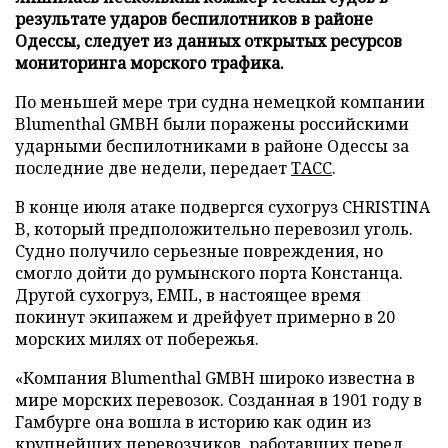
результате ударов беспилотников в районе
Одессы, следует из данных открытых ресурсов
мониторинга морского трафика.
По меньшей мере три судна немецкой компании
Blumenthal GMBH были поражены российскими
ударными беспилотниками в районе Одессы за
последние две недели, передает
ТАСС
.
В конце июля атаке подвергся сухогруз CHRISTINA
B, который предположительно перевозил уголь.
Судно получило серьезные повреждения, но
смогло дойти до румынского порта Констанца.
Другой сухогруз, EMIL, в настоящее время
покинут экипажем и дрейфует примерно в 20
морских милях от побережья.
«Компания Blumenthal GMBH широко известна в
мире морских перевозок. Созданная в 1901 году в
Гамбурге она вошла в историю как один из
крупнейших перевозчиков, работавших перед