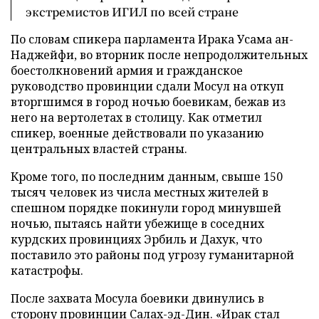
экстремистов ИГИЛ по всей стране
По словам спикера парламента Ирака Усама ан-
Наджейфи, во вторник после непродолжительных
боестолкновений армия и гражданское
руководство провинции сдали Мосул на откуп
вторгшимся в город ночью боевикам, бежав из
него на вертолетах в столицу. Как отметил
спикер, военные действовали по указанию
центральных властей страны.
Кроме того, по последним данным, свыше 150
тысяч человек из числа местных жителей в
спешном порядке покинули город минувшей
ночью, пытаясь найти убежище в соседних
курдских провинциях Эрбиль и Дахук, что
поставило это районы под угрозу гуманитарной
катастрофы.
После захвата Мосула боевики двинулись в
сторону провинции Салах-эд-Дин. «Ирак стал