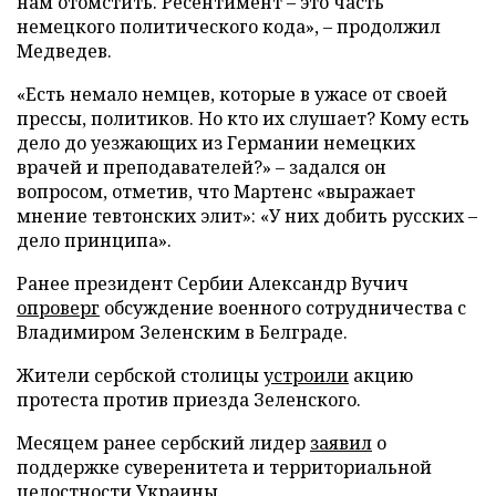
нам отомстить. Ресентимент – это часть
немецкого политического кода», – продолжил
Медведев.
«Есть немало немцев, которые в ужасе от своей
прессы, политиков. Но кто их слушает? Кому есть
дело до уезжающих из Германии немецких
врачей и преподавателей?» – задался он
вопросом, отметив, что Мартенс «выражает
мнение тевтонских элит»: «У них добить русских –
дело принципа».
Ранее президент Сербии Александр Вучич
опроверг
обсуждение военного сотрудничества с
Владимиром Зеленским в Белграде.
Жители сербской столицы
устроили
акцию
протеста против приезда Зеленского.
Месяцем ранее сербский лидер
заявил
о
поддержке суверенитета и территориальной
целостности Украины.