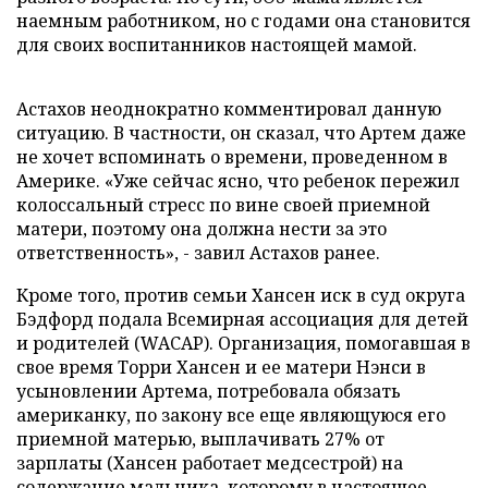
наемным работником, но с годами она становится
для своих воспитанников настоящей мамой.
Астахов неоднократно комментировал данную
ситуацию. В частности, он сказал, что Артем даже
не хочет вспоминать о времени, проведенном в
Америке. «Уже сейчас ясно, что ребенок пережил
колоссальный стресс по вине своей приемной
матери, поэтому она должна нести за это
ответственность», - завил Астахов ранее.
Кроме того, против семьи Хансен иск в суд округа
Бэдфорд подала Всемирная ассоциация для детей
и родителей (WACAP). Организация, помогавшая в
свое время Торри Хансен и ее матери Нэнси в
усыновлении Артема, потребовала обязать
американку, по закону все еще являющуюся его
приемной матерью, выплачивать 27% от
зарплаты (Хансен работает медсестрой) на
содержание мальчика, которому в настоящее