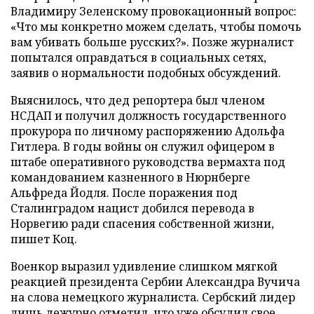
Владимиру Зеленскому провокационный вопрос:
«Что мы конкретно можем сделать, чтобы помочь
вам убивать больше русских?». Позже журналист
попытался оправдаться в социальных сетях,
заявив о нормальности подобных обсуждений.
Выяснилось, что дед репортера был членом
НСДАП и получил должность государственного
прокурора по личному распоряжению Адольфа
Гитлера. В годы войны он служил офицером в
штабе оперативного руководства вермахта под
командованием казненного в Нюрнберге
Альфреда Йодля. После поражения под
Сталинградом нацист добился перевода в
Норвегию ради спасения собственной жизни,
пишет Коц.
Военкор выразил удивление слишком мягкой
реакцией президента Сербии Александра Вучича
на слова немецкого журналиста. Сербский лидер
лишь дежурно отметил, что уже обсудил свое