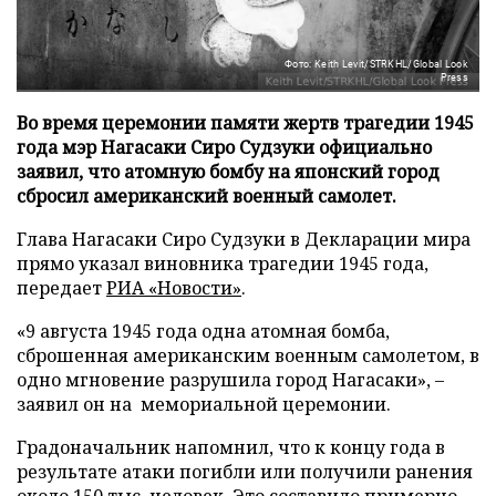
Фото: Keith Levit/STRKHL/Global Look
Press
Во время церемонии памяти жертв трагедии 1945
года мэр Нагасаки Сиро Судзуки официально
заявил, что атомную бомбу на японский город
сбросил американский военный самолет.
Глава Нагасаки Сиро Судзуки в Декларации мира
прямо указал виновника трагедии 1945 года,
передает
РИА «Новости»
.
«9 августа 1945 года одна атомная бомба,
сброшенная американским военным самолетом, в
одно мгновение разрушила город Нагасаки», –
заявил он на мемориальной церемонии.
Градоначальник напомнил, что к концу года в
результате атаки погибли или получили ранения
около 150 тыс. человек. Это составило примерно