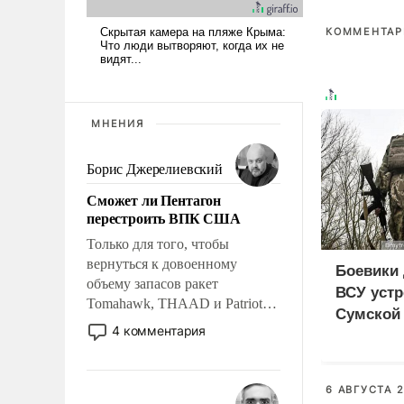
КОММЕНТАРИ
МНЕНИЯ
Борис Джерелиевский
Сможет ли Пентагон
перестроить ВПК США
Только для того, чтобы
вернуться к довоенному
Боевики 
объему запасов ракет
ВСУ устр
Tomahawk, THAAD и Patriot
Сумской 
США потребуется более трех
4 комментария
дезертир
лет. Даже небольшая война с
Ираном опустошила
американские арсеналы.
6 АВГУСТА 2
Сложившаяся ситуация