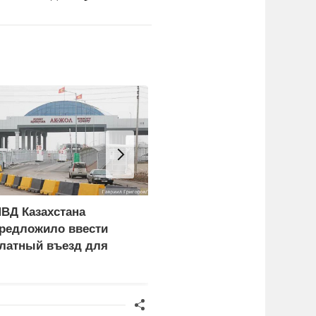
ВД Казахстана
Удары по Киеву
редложило ввести
поразили склады
латный въезд для
маркетплейса «Розетка»
ностранцев
и сети «Эпицентр»