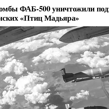
омбы ФАБ-500 уничтожили под
нских «Птиц Мадьяра»