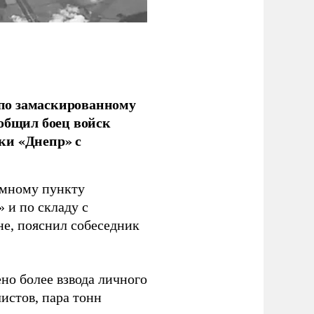
по замаскированному
ообщил боец войск
ки «Днепр» с
емному пункту
 и по складу с
не, пояснил собеседник
но более взвода личного
истов, пара тонн