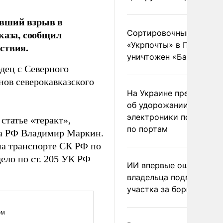
ивший взрыв в
каза, сообщил
Сортировочный пункт
«Укрпочты» в Павлогра
ствия.
уничтожен «Бандероль
дец с Северного
нов северокавказского
На Украине предупреди
об удорожании китайс
электроники после уда
статье «теракт»,
по портам
та РФ Владимир Маркин.
а транспорте СК РФ по
ело по ст. 205 УК РФ
ИИ впервые оштрафова
владельца подмосковн
участка за борщевик