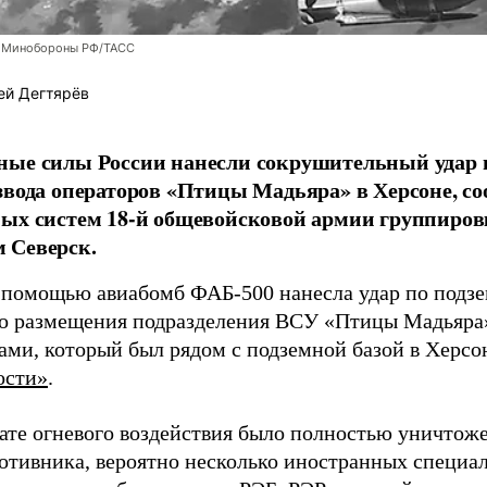
 Минобороны РФ/ТАСС
ей Дегтярёв
ные силы России нанесли сокрушительный удар 
звода операторов «Птицы Мадьяра» в Херсоне, с
ых систем 18-й общевойсковой армии группиров
 Северск.
 помощью авиабомб ФАБ-500 нанесла удар по подз
о размещения подразделения ВСУ «Птицы Мадьяра»
ами, который был рядом с подземной базой в Херсо
ости»
.
тате огневого воздействия было полностью уничтоже
ротивника, вероятно несколько иностранных специал