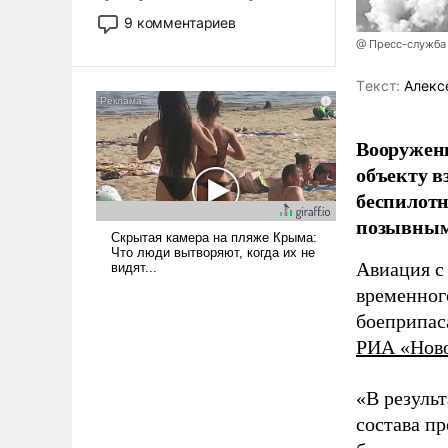
двигаемся по пути
9 комментариев
революционных изменений.
@ Пресс-служба
То, что несколько лет назад
было образом для
Tекст:
Алекс
псевдонаучной фантастики,
стало всерьез обсуждаемой
Вооружен
идеей.
объекту в
беспилотн
позывным
Авиация с
временног
боеприпас
РИА «Нов
«В резуль
состава п