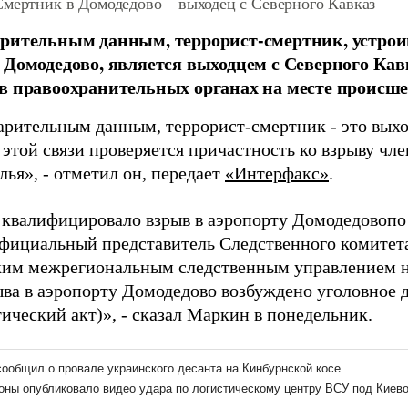
Смертник в Домодедово – выходец с Северного Кавказ
арительным данным, террорист-смертник, устро
 Домодедово, является выходцем с Северного Кав
в правоохранительных органах на месте происше
арительным данным, террорист-смертник - это выхо
 этой связи проверяется причастность ко взрыву чле
ья», - отметил он, передает
«Интерфакс»
.
 квалифицировало взрыв в аэропорту Домодедовопо 
фициальный представитель Следственного комите
им межрегиональным следственным управлением н
ыва в аэропорту Домодедово возбуждено уголовное д
ический акт)», - сказал Маркин в понедельник.