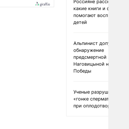
Россияне рассказали,
какие книги и фильмы
помогают воспитывать
детей
Альпинист допустил
обнаружение
предсмертной записки
Наговицыной на пике
Победы
Ученые разрушили миф
«гонке сперматозоидов
при оплодотворении