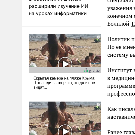
расширили изучение ИИ
уважения к
на уроках информатики
конечном с
Болилой
Т
Политик п
По ее мне
систему в
Институт 
в медицине
программе
профессио
Как писал
наставнич
Ранее глав