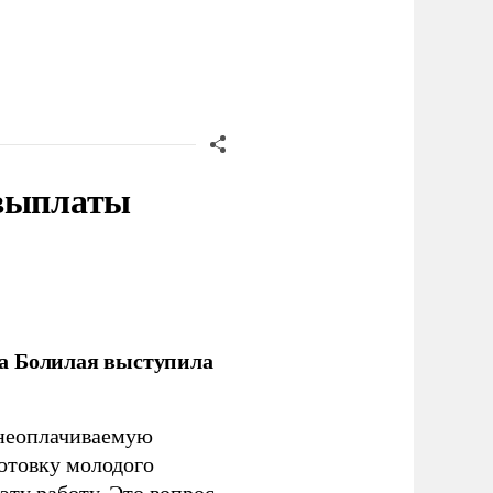
 выплаты
ла Болилая выступила
 неоплачиваемую
готовку молодого
ту работу. Это вопрос