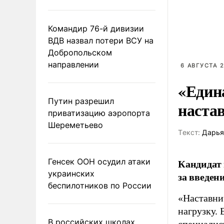
Командир 76-й дивизии
ВДВ назвал потери ВСУ на
Добропольском
направлении
6 АВГУСТА 2
«Един
Путин разрешил
наста
приватизацию аэропорта
Шереметьево
Tекст:
Дарья
Генсек ООН осудил атаки
Кандидат 
украинских
за введен
беспилотников по России
«Наставни
нагрузку. 
В российских школах
специалис