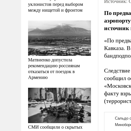
Источник: 
уклонистов перед выбором
между нищетой и фронтом
По предв
аэропорту
источник 
«По предв
Кавказа. В
бандподпол
Матвиенко допустила
рекомендацию россиянам
Следствие
отказаться от поездок в
Армению
сообщил о
«Московск
факту взр
(террорист
СМИ сообщили о скрытых