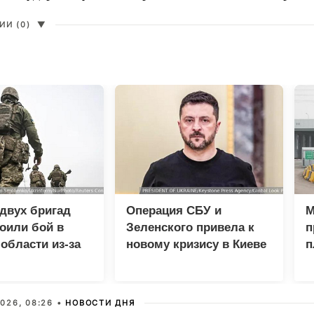
И (0)
▼
двух бригад
Операция СБУ и
М
оили бой в
Зеленского привела к
п
области из-за
новому кризису в Киеве
п
ства
и
026, 08:26 •
НОВОСТИ ДНЯ