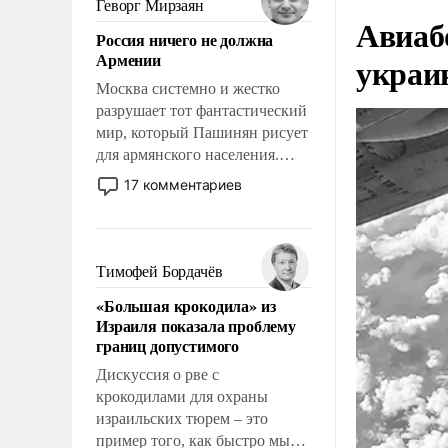
Геворг Мирзаян
Авиаб
означает многолетний период
Россия ничего не должна
уязвимости США, например,
Армении
украи
перед Китаем.
Москва системно и жестко
разрушает тот фантастический
мир, который Пашинян рисует
для армянского населения.
Мир, где политические
17 комментариев
прожекты будут безусловно
оплачиваться за счет
российских
налогоплательщиков и где
Тимофей Бордачёв
Еревану за свои поступки не
«Большая крокодила» из
нужно отвечать.
Израиля показала проблему
границ допустимого
Дискуссия о рве с
крокодилами для охраны
израильских тюрем – это
пример того, как быстро мы