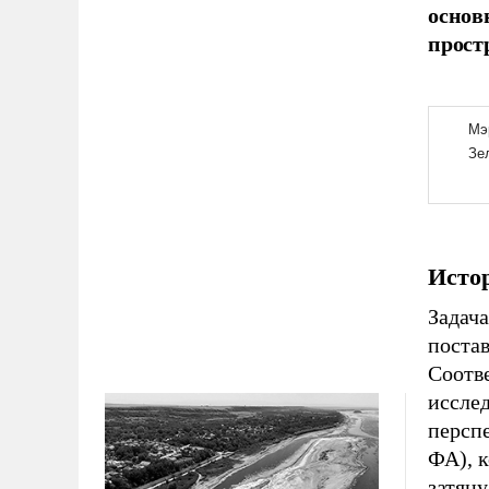
основ
прост
Истор
Задача
постав
Соотв
иссле
персп
ФА), 
затяну