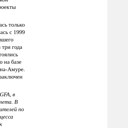
роекты
ась только
ась с 1999
ившего
 три года
тоялись
о на базе
-на-Амуре.
 заключен
GFA, в
лета. В
ителей по
оцесса
к