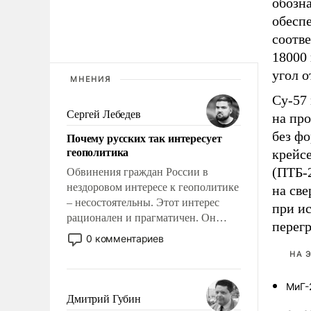
обозна
обесп
соотв
18000 
угол о
МНЕНИЯ
Су-57 
Сергей Лебедев
на про
без фо
Почему русских так интересует
геополитика
крейс
(ПТБ-
Обвинения граждан России в
нездоровом интересе к геополитике
на све
– несостоятельны. Этот интерес
при и
рационален и прагматичен. Он
перегр
обусловлен тысячелетним опытом
0 комментариев
выживания в крайне непростых
НА 
условиях и фундаментальным
знанием, что мировая политика
МиГ-
имеет свойство заявляться на порог
Дмитрий Губин
нашего дома.