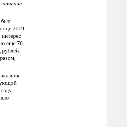
означение
 был
конце 2019
 интерес
но еще 76
 рублей.
разом,
заказчик
едующий
 году –
елью