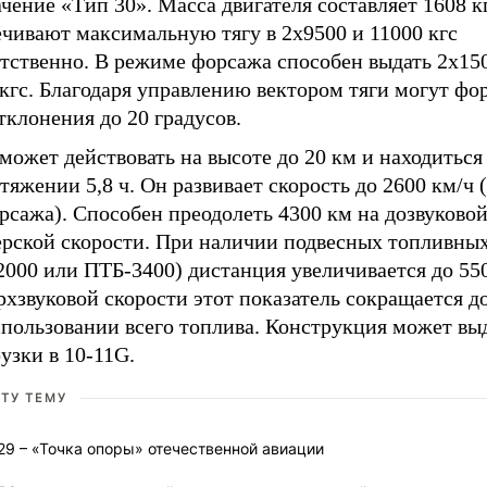
чение «Тип 30». Масса двигателя составляет 1608 к
ечивают максимальную тягу в 2х9500 и 11000 кгс
етственно. В режиме форсажа способен выдать 2х15
кгс. Благодаря управлению вектором тяги могут фо
тклонения до 20 градусов.
может действовать на высоте до 20 км и находиться 
тяжении 5,8 ч. Он развивает скорость до 2600 км/ч 
рсажа). Способен преодолеть 4300 км на дозвуково
ерской скорости. При наличии подвесных топливных
2000 или ПТБ-3400) дистанция увеличивается до 55
рхзвуковой скорости этот показатель сокращается д
спользовании всего топлива. Конструкция может вы
узки в 10-11G.
ЭТУ ТЕМУ
29 – «Точка опоры» отечественной авиации