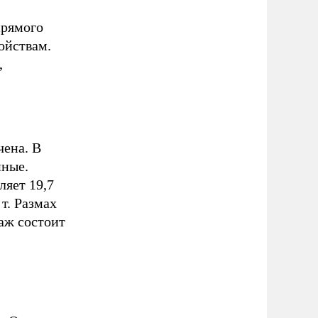
прямого
ойствам.
,
чена. В
нные.
ляет 19,7
 т. Размах
паж состоит