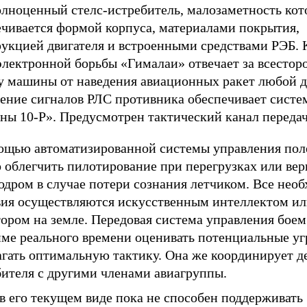
олноценный стелс-истребитель, малозаметность кот
ечивается формой корпуса, материалами покрытия,
рукцией двигателя и встроенными средствами РЭБ.
электронной борьбы «Гималаи» отвечает за всесто
у машины от наведения авиационных ракет любой д
ение сигналов РЛС противника обеспечивает систе
ны 10-Р». Предусмотрен тактический канал переда
ощью автоматизированной системы управления пол
 облегчить пилотирование при перегрузках или вер
одром в случае потери сознания летчиком. Все нео
вия осуществляются искусственным интеллектом и
ором на земле. Передовая система управления боем
име реального времени оценивать потенциальные уг
агать оптимальную тактику. Она же координирует д
бителя с другими членами авиагруппы.
в его текущем виде пока не способен поддерживать