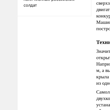
сверхз
солдат
двигат
конку
Машин
постро
Техни
Значи
откры
Наприм
м, а в
крыла 
из одн
Самол
двухк
устан