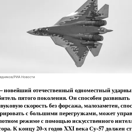
Бедняков/РИА Новости
 – новейший отечественный одноместный ударны
битель пятого поколения. Он способен развивать
звуковую скорость без форсажа, малозаметен, спо
рировать с большими перегрузками, может управ
лотном режиме с помощью искусственного интел
тора. К концу 20-х годов XXI века Су-57 должен с