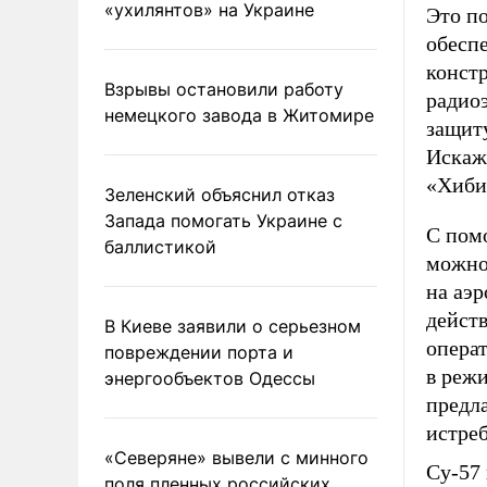
«ухилянтов» на Украине
Это п
обесп
конст
Взрывы остановили работу
радио
немецкого завода в Житомире
защит
Искаж
«Хиби
Зеленский объяснил отказ
Запада помогать Украине с
С пом
баллистикой
можно
на аэр
дейст
В Киеве заявили о серьезном
операт
повреждении порта и
в реж
энергообъектов Одессы
предл
истре
«Северяне» вывели с минного
Су-57 
поля пленных российских