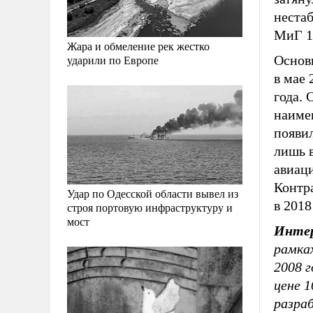
неста
МиГ 1.
Жара и обмеление рек жестко
Основ
ударили по Европе
в мае 
года. 
наимен
появил
лишь в
авиац
Контр
Удар по Одесской области вывел из
в 2018
строя портовую инфраструктуру и
мост
Интер
рамка
2008 
цене 1
разра