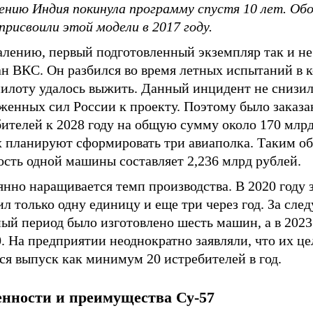
ению Индия покинула программу спустя 10 лет. Об
присвоили этой модели в 2017 году.
алению, первый подготовленный экземпляр так и не
ан ВКС. Он разбился во время летных испытаний в 
пилоту удалось выжить. Данный инцидент не снизил
женных сил России к проекту. Поэтому было заказа
ителей к 2028 году на общую сумму около 170 млрд
х планируют сформировать три авиаполка. Таким об
ость одной машины составляет 2,236 млрд рублей.
нно наращивается темп производства. В 2020 году 
л только одну единицу и еще три через год. За сл
ый период было изготовлено шесть машин, а в 2023
. На предприятии неоднократно заявляли, что их ц
ся выпуск как минимум 20 истребителей в год.
енности и преимущества Су-57