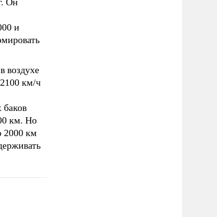
г. Он
000 и
рмировать
в воздухе
(2100 км/ч
й
 баков
00 км. Но
о 2000 км
держивать