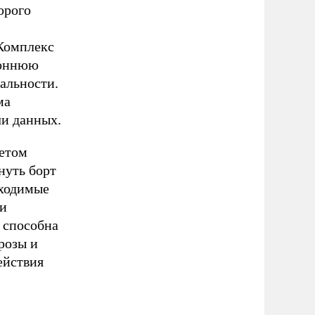
орого
 Комплекс
роннюю
альности.
ма
чи данных.
етом
нуть борт
бходимые
ли
 способна
розы и
ействия