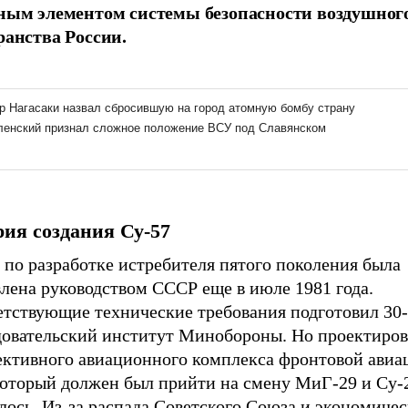
ным элементом системы безопасности воздушног
ранства России.
ия создания Су-57
 по разработке истребителя пятого поколения была
лена руководством СССР еще в июле 1981 года.
етствующие технические требования подготовил 30-
довательский институт Минобороны. Но проектиро
ективного авиационного комплекса фронтовой ави
который должен был прийти на смену МиГ-29 и Су-
лось. Из-за распада Советского Союза и экономиче