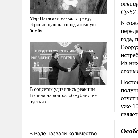
оснащ
Су-57 
Мэр Нагасаки назвал страну,
К сож
сбросившую на город атомную
бомбу
перед
года, 
Воору
истреб
Из ни
стоим
Постоя
В соцсетях удивились реакции
получи
Вучича на вопрос об «убийстве
отчетн
русских»
уже 10
являет
Особ
В Раде назвали количество