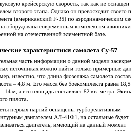
вуковую крейсерскую скорость, так как не оснащен
елем второго этапа. Однако он превосходит своего 
рента (американский F-35) по аэродинамическим св
а оборудована современным комплексом авионики
енной на отечественной элементной базе.
ческие характеристики самолета Су-57
тельная часть информации о данной модели засекре
тых источниках можно найти только примерные да
ер, известно, что длина фюзеляжа самолета состав
ысота – 4,8 м. Его масса без боекомплекта равна 18,5
– 14 м, а его площадь составляет 82 кв. метра. Эки
ого пилота.
еты первых партий оснащены турбореактивным
онтурным двигателем АЛ-41Ф1, на остальные будет
авливаться двигатель, имеющий на данный момент