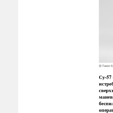
@ Павел 
Су-57
истре
сверх
манев
беспи
опера