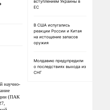
вступлением Украины в
о
ЕС
В США испугались
реакции России и Китая
на истощение запасов
оружия
Молдавию предупредили
о последствиях выхода из
СНГ
й научно-
вание
ации (ПАК
27,
ской