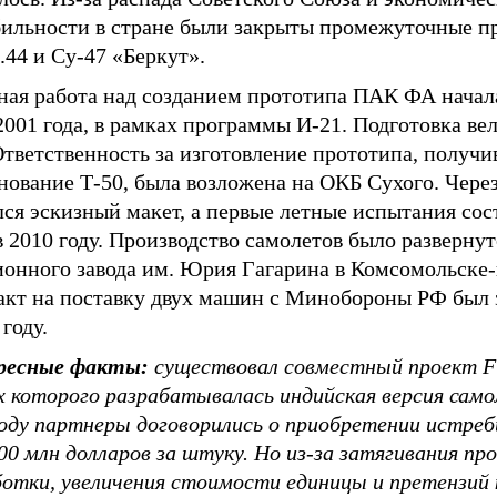
бильности в стране были закрыты промежуточные п
44 и Су-47 «Беркут».
ная работа над созданием прототипа ПАК ФА начал
2001 года, в рамках программы И-21. Подготовка вел
Ответственность за изготовление прототипа, получ
ование Т-50, была возложена на ОКБ Сухого. Через
ся эскизный макет, а первые летные испытания сос
 2010 году. Производство самолетов было развернут
ионного завода им. Юрия Гагарина в Комсомольске
акт на поставку двух машин с Минобороны РФ был
 году.
есные факты:
существовал совместный проект F
х которого разрабатывалась индийская версия само
году партнеры договорились о приобретении истреб
00 млн долларов за штуку. Но из-за затягивания пр
ботки, увеличения стоимости единицы и претензий 