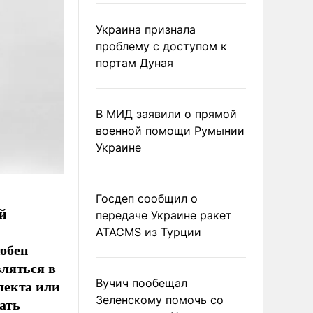
Украина признала
проблему с доступом к
портам Дуная
В МИД заявили о прямой
военной помощи Румынии
Украине
Госдеп сообщил о
й
передаче Украине ракет
ATACMS из Турции
собен
ляться в
лекта или
Вучич пообещал
Зеленскому помочь со
тать