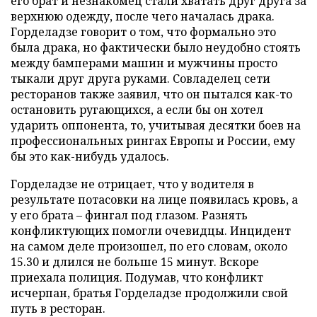
его брат и незнакомец стали хватать друг друга за
верхнюю одежду, после чего началась драка.
Горделадзе говорит о том, что формально это
была драка, но фактически было неудобно стоять
между бамперами машин и мужчины просто
тыкали друг друга руками. Совладелец сети
ресторанов также заявил, что он пытался как-то
остановить ругающихся, а если бы он хотел
ударить оппонента, то, учитывая десятки боев на
профессиональных рингах Европы и России, ему
бы это как-нибудь удалось.
Горделадзе не отрицает, что у водителя в
результате потасовки на лице появилась кровь, а
у его брата – фингал под глазом. Разнять
конфликтующих помогли очевидцы. Инцидент
на самом деле произошел, по его словам, около
15.30 и длился не больше 15 минут. Вскоре
приехала полиция. Подумав, что конфликт
исчерпан, братья Горделадзе продолжили свой
путь в ресторан.