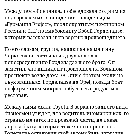
Между тем
«Фонтанка»
побеседовала с одним из
подозреваемых в нападении – владельцем
«Гурмания Project», неоднократным чемпионом
России и СНГ по кикбоксингу Кобой Горделадзе,
который рассказал свою версию произошедшего.
По его словам, группа, напавшая на машину
Черкесовой, состояла из двух человек –
непосредственно Горделадзе и его брата. Он
заметил, что инцидент произошел на Большом
проспекте возле дома 78. Они с братом ехали на
двух машинах: Горделадзе на Opel, позади брат
на фирменном микроавтобусе вез продукты в
ресторан.
Между ними ехала Toyota. В зеркало заднего вида
бизнесмен увидел, что водитель иномарки как-то
странно мечется по проезжей части, не давая
дорогу брату, который тоже явно нервничал.
Годеладзе остановил свой автомобиль, вынудив