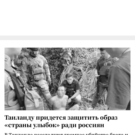
Таиланду придется защитить образ
«страны улыбок» ради россиян
В Таиланде расследуют громкое убийство брата и