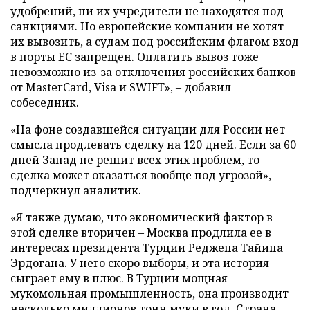
удобрений, ни их учредители не находятся под
санкциями. Но европейские компании не хотят
их вывозить, а судам под российским флагом вход
в порты ЕС запрещен. Оплатить вывоз тоже
невозможно из-за отключения российских банков
от MasterCard, Visa и SWIFT», – добавил
собеседник.
«На фоне создавшейся ситуации для России нет
смысла продлевать сделку на 120 дней. Если за 60
дней Запад не решит всех этих проблем, то
сделка может оказаться вообще под угрозой», –
подчеркнул аналитик.
«Я также думаю, что экономический фактор в
этой сделке вторичен – Москва продлила ее в
интересах президента Турции Реджепа Тайипа
Эрдогана. У него скоро выборы, и эта история
сыграет ему в плюс. В Турции мощная
мукомольная промышленность, она производит
несколько миллионов тонн муки в год. Страна