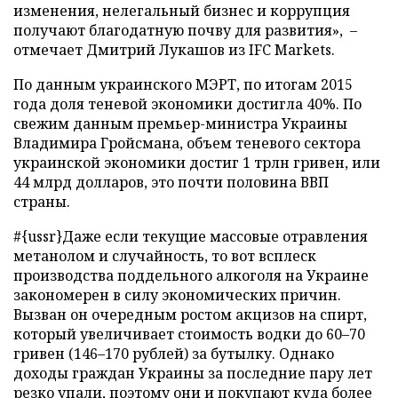
изменения, нелегальный бизнес и коррупция
получают благодатную почву для развития», –
отмечает Дмитрий Лукашов из IFC Markets.
По данным украинского МЭРТ, по итогам 2015
года доля теневой экономики достигла 40%. По
свежим данным премьер-министра Украины
Владимира Гройсмана, объем теневого сектора
украинской экономики достиг 1 трлн гривен, или
44 млрд долларов, это почти половина ВВП
страны.
#{ussr}Даже если текущие массовые отравления
метанолом и случайность, то вот всплеск
производства поддельного алкоголя на Украине
закономерен в силу экономических причин.
Вызван он очередным ростом акцизов на спирт,
который увеличивает стоимость водки до 60–70
гривен (146–170 рублей) за бутылку. Однако
доходы граждан Украины за последние пару лет
резко упали, поэтому они и покупают куда более