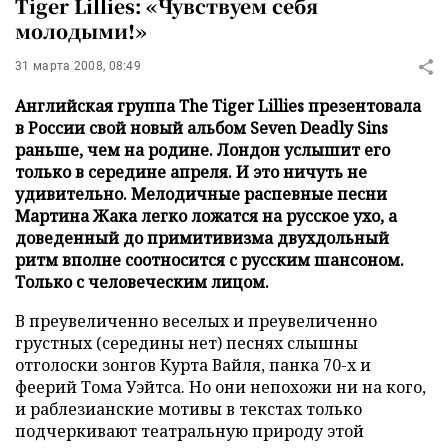
Tiger Lillies: «Чувствуем себя
молодыми!»
31 марта 2008, 08:49
Английская группа The Tiger Lillies презентовала
в России свой новый альбом Seven Deadly Sins
раньше, чем на родине. Лондон услышит его
только в середине апреля. И это ничуть не
удивительно. Мелодичные распевные песни
Мартина Жака легко ложатся на русское ухо, а
доведенный до примитивизма двухдольный
ритм вполне соотносится с русским шансоном.
Только с человеческим лицом.
В преувеличенно веселых и преувеличенно
грустных (середины нет) песнях слышны
отголоски зонгов Курта Вайля, панка 70-х и
феерий Тома Уэйтса. Но они непохожи ни на кого,
и раблезианские мотивы в текстах только
подчеркивают театральную природу этой