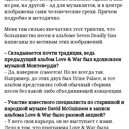
из рая, на другой – ад для музыкантов, и в центре
изображены сами человеческие грехи. Причем
подробно и методично.
Меня там сильно впечатлил этот триптих, что
большинство песен в альбоме Seven Deadly Sins
написаны по мотивам этих изображений.
– Складывается почти традиция, ведь
предыдущий альбом Love & War был вдохновлен
музыкой Монтеверди?
– Да, наверное
(смеется)
. Но не всегда так.
Например, до этих двух был Urine Palace, и тот
альбом представлял собой обычный сборник
песен без какой-либо объединяющей концепции.
– Участие известного специалиста по старинной и
народной музыке David McGuinness в записи
альбома Love & War было разовой акцией?
– У него своя карьера, он не выступает с нами.
Дело в том, что программа Love & War была