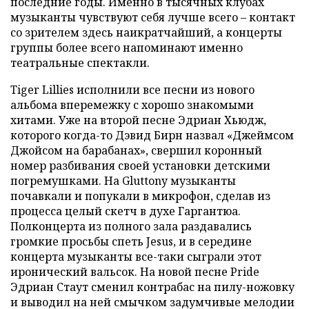
последние годы. Именно в тысячных клубах
музыканты чувствуют себя лучше всего – контакт
со зрителем здесь наикратчайший, а концерты
группы более всего напоминают именно
театральные спектакли.
Tiger Lillies исполнили все песни из нового
альбома вперемежку с хорошо знакомыми
хитами. Уже на второй песне Эдриан Хьюдж,
которого когда-то Дэвид Бирн назвал «Джеймсом
Джойсом на барабанах», свершил коронный
номер разбивания своей установки детскими
погремушками. На Gluttony музыканты
почавкали и попукали в микрофон, сделав из
процесса целый скетч в духе Гаргантюа.
Полконцерта из полного зала раздавались
громкие просьбы спеть Jesus, и в середине
концерта музыканты все-таки сыграли этот
иронический вальсок. На новой песне Pride
Эдриан Стаут сменил контрабас на пилу-ножовку
и выводил на ней смычком задумчивые мелодии