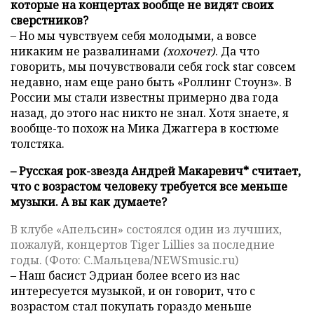
которые на концертах вообще не видят своих
сверстников?
– Но мы чувствуем себя молодыми, а вовсе
никаким не развалинами
(хохочет)
. Да что
говорить, мы почувствовали себя rock star совсем
недавно, нам еще рано быть «Роллинг Стоунз». В
России мы стали известны примерно два года
назад, до этого нас никто не знал. Хотя знаете, я
вообще-то похож на Мика Джаггера в костюме
толстяка.
– Русская рок-звезда Андрей Макаревич* считает,
что с возрастом человеку требуется все меньше
музыки. А вы как думаете?
В клубе «Апельсин» состоялся один из лучших,
пожалуй, концертов Tiger Lillies за последние
годы. (Фото: С.Мальцева/NEWSmusic.ru)
– Наш басист Эдриан более всего из нас
интересуется музыкой, и он говорит, что с
возрастом стал покупать гораздо меньше