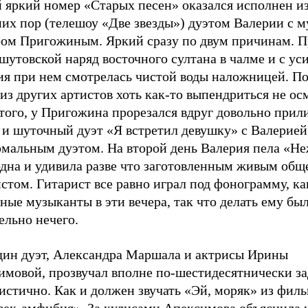
 яркий номер «Старых песен» оказался исполнен и
них пор (телешоу «Две звезды») дуэтом Валерии с 
ом Пригожиным. Яркий сразу по двум причинам. 
шутовской наряд восточного султана в чалме и с ус
ия при нем смотрелась чистой воды наложницей. П
из других артистов хоть как-то выпендриться не ос
 того, у Пригожина прорезался вдруг довольно при
 и шуточный дуэт «Я встретил девушку» с Валерией
рмальным дуэтом. На второй день Валерия пела «Н
одна и удивила разве что заготовленным живым общ
стом. Гитарист все равно играл под фонограмму, ка
ные музыканты в эти вечера, так что делать ему бы
ельно нечего.
дин дуэт, Александра Маршала и актрисы Ирины
имовой, прозвучал вполне по-шестидесятнически за
истично. Как и должен звучать «Эй, моряк» из фил