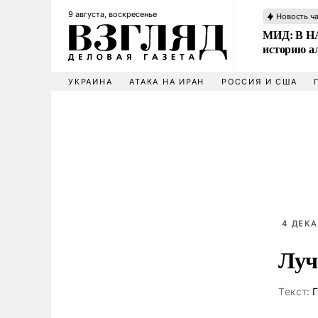
9 августа, воскресенье
Новость ч
МИД: В НА
историю а
УКРАИНА
АТАКА НА ИРАН
РОССИЯ И США
4 ДЕКА
Луч
Tекст:
Г