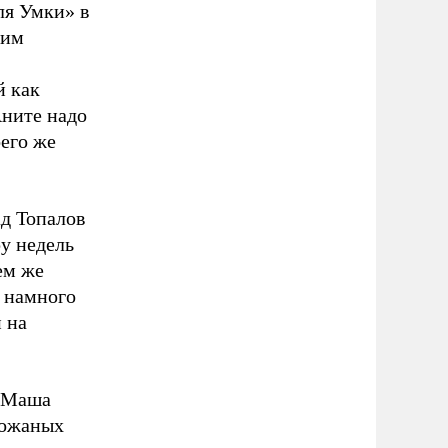
ля Умки» в
жим
й как
Аните надо
его же
ад Топалов
у недель
ем же
 намного
 на
л Маша
кожаных