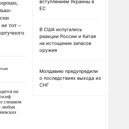
вступлением Украины в
хорошо,
ЕС
лько-
есни
 не тот –
В США испугались
о штучного
реакции России и Китая
на истощение запасов
оружия
Молдавию предупредили
о последствиях выхода из
СНГ
одится ни
Иосиф
не слишком
в любом
ачевских