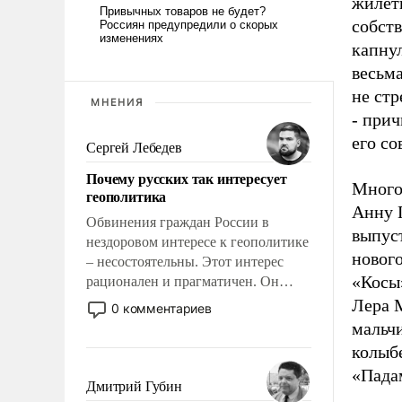
жилет
собств
капну
весьма
не стр
МНЕНИЯ
- прич
его с
Сергей Лебедев
Почему русских так интересует
Много
геополитика
Анну 
Обвинения граждан России в
выпус
нездоровом интересе к геополитике
нового
– несостоятельны. Этот интерес
«Косы»
рационален и прагматичен. Он
обусловлен тысячелетним опытом
Лера 
0 комментариев
выживания в крайне непростых
мальч
условиях и фундаментальным
колыб
знанием, что мировая политика
«Падам
имеет свойство заявляться на порог
Дмитрий Губин
нашего дома.