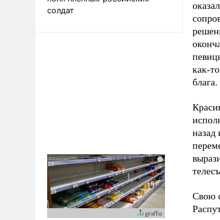
оказа
солдат
сопро
решен
оконч
певицы
как-то
блага.
Красив
исполн
назад 
перем
вырази
телесъ
Свою 
Распу