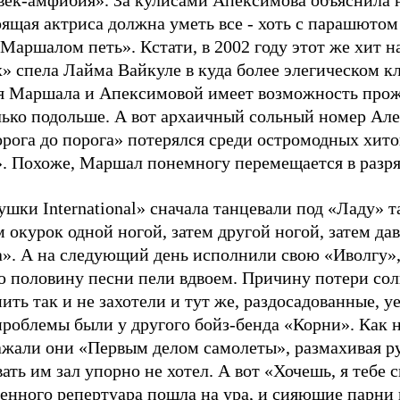
век-амфибия». За кулисами Апексимова объяснила н
ящая актриса должна уметь все - хоть с парашютом
 Маршалом петь». Кстати, в 2002 году этот же хит 
» спела Лайма Вайкуле в куда более элегическом к
я Маршала и Апексимовой имеет возможность про
лько подольше. А вот архаичный сольный номер Ал
орога до порога» потерялся среди остромодных хит
». Похоже, Маршал понемногу перемещается в разря
шки International» сначала танцевали под «Ладу» т
 окурок одной ногой, затем другой ногой, затем да
а». А на следующий день исполнили свою «Иволгу»
ю половину песни пели вдвоем. Причину потери сол
ить так и не захотели и тут же, раздосадованные, у
проблемы были у другого бойз-бенда «Корни». Как 
ажали они «Первым делом самолеты», размахивая р
ать им зал упорно не хотел. А вот «Хочешь, я тебе 
енного репертуара пошла на ура, и сияющие парни 