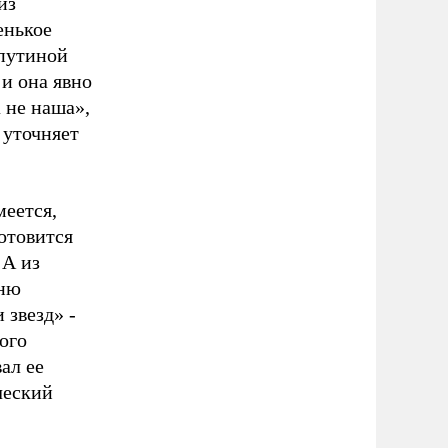
из
енькое
спутиной
 и она явно
 не наша»,
 уточняет
еется,
отовится
 А из
сню
 звезд» -
ого
ал ее
ческий