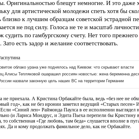
ы. Оригинальностью блещут немногие. И это даже 
ьку для артистической молодежи спеть хотя бы ско
ь близко к лучшим образцам советской эстрадной п
ается не под силу. Голоса не те и масштаб личности
ж судить по гамбургскому счету. Нет того прежнег
. Зато есть задор и желание соответствовать.
Распутина
а не приехала. А Кристина Орбакайте была, ведь «без нее не обх
вый год», как не без иронии заметил ведущий «Старых песен» 
 Если «Синий лен» Раймонда Паулса в ее исполнении выглядел 
льно (и Лариса Мондрус, и Эдита Пьеха перепели бы Кристину 
), то собственная «Где любовь, там беда» слушается вполне в пуг
ях. Да и кому продолжать фамильное дело, как не Орбакайте.