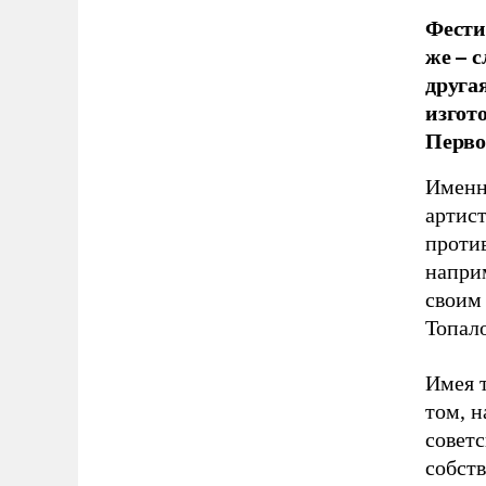
Фести
же – 
друга
изгот
Перво
Именн
артист
проти
наприм
своим 
Топал
Имея т
том, 
советс
собст