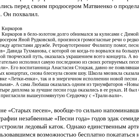
ались перед своим продюсером Матвиенко о продел
. Он похвалил.
 Киркоров
Киркоров в бело-золотом долго обнимался за кулисами с Димой
дюсером Яной Рудковской, произнося громогласные речи о редко
ежду артистами дружбе. Ретроаутотренинг Филиппу помог, песня
в» Давида Тухманова, с которой он когда-то ворвался на большу
вой творческий путь, оказалась украшением всего концерта. А во
гательно исполнил самую последнюю из своих ротируемых песе
ли». Его воспитанница Анастасия Стоцкая, давно не появлявшая
ых концертах, снова блеснула своим шоу. Школа мюзикла сказала
вке «Летки-енки», так и в энергичном исполнении новой песн
ьная». А сама Любаша оказалась одним из триумфаторов «Новых
етыре диплома за лучшие песни года оказались в ее руках. И был
 пригласили вышеупомянутую Сердючку с «Трали-вали».
ене «Старых песен», вообще-то сильно напоминавш
рафии незабвенные «Песни года» годов эдак семиде
 устроили ледовый каток. Однако единственным арт
льзовавшимся возможностью бесплатно покататься н