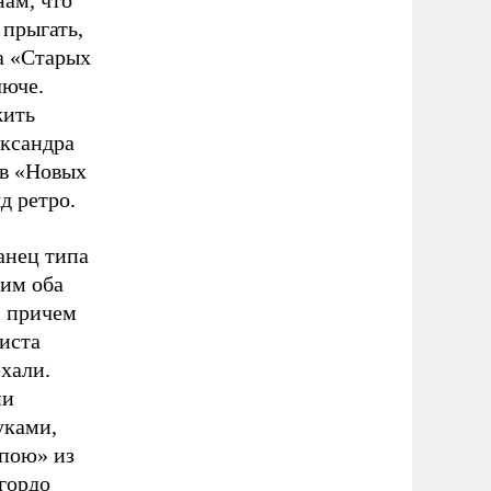
ам, что
 прыгать,
на «Старых
люче.
жить
ександра
ов «Новых
д ретро.
анец типа
вим оба
, причем
иста
ехали.
ни
уками,
спою» из
гордо