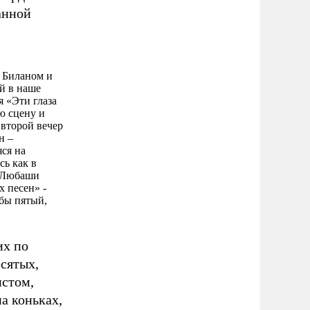
анной
 Биланом и
й в наше
 «Эти глаза
ю сцену и
 второй вечер
н –
ся на
сь как в
и Любаши
 песен» -
 бы пятый,
их по
сятых,
истом,
а коньках,