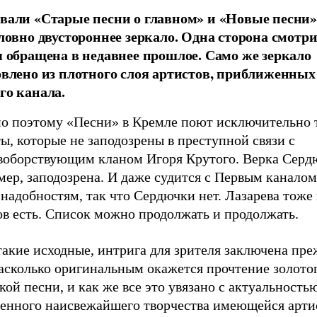
вали «Старые песни о главном» и «Новые песни»
словно двустороннее зеркало. Одна сторона смотри
я обращена в недавнее прошлое. Само же зеркало
овлено из плотного слоя артистов, приближенных
го канала.
о поэтому «Песни» в Кремле поют исключительно 
ы, которые не заподозрены в преступной связи с
воборствующим кланом Игоря Крутого. Верка Серд
ер, заподозрена. И даже судится с Первым каналом
надобностям, так что Сердючки нет. Лазарева тоже н
ов есть. Список можно продолжать и продолжать.
акие исходные, интрига для зрителя заключена преж
насколько оригинальным окажется прочтение золото
кой песни, и как же все это увязано с актуальность
венного наисвежайшего творчества имеющейся арти