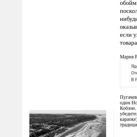
обойм
поскол
нибуд
оказыв
если у
товара
Мария 
Пугачев
один Но
Кобзон.
убедите
караоке
традици