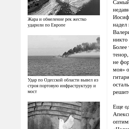
Самый
недав
Иосиф
Жара и обмеление рек жестко
надел 
ударили по Европе
Валер
никто 
Более
тенор,
не фо
моя» 
гитари
Удар по Одесской области вывел из
осталь
строя портовую инфраструктуру и
мост
решит
Еще о
Апекс
оптим