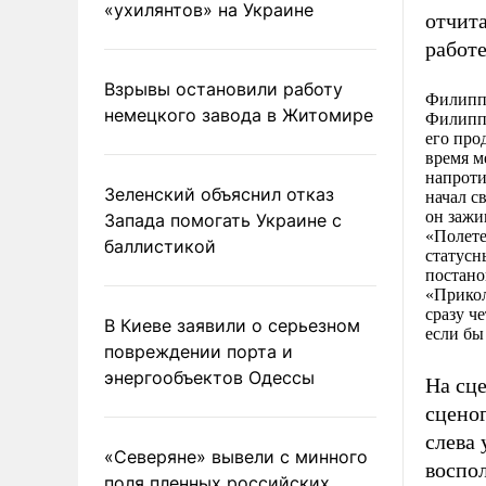
«ухилянтов» на Украине
отчит
работе
Взрывы остановили работу
Филипп
немецкого завода в Житомире
Филипп 
его про
время м
напроти
Зеленский объяснил отказ
начал с
он зажи
Запада помогать Украине с
«Полете
баллистикой
статусн
постано
«Прикол
сразу ч
В Киеве заявили о серьезном
если бы
повреждении порта и
энергообъектов Одессы
На сц
сценог
слева
«Северяне» вывели с минного
воспо
поля пленных российских