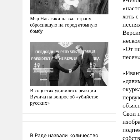
«Чело
«насто
хоть с
Мэр Нагасаки назвал страну,
песнях
сбросившую на город атомную
бомбу
Верси
неско
«От п
песен
«Ивану
«давим
окурк
В соцсетях удивились реакции
Вучича на вопрос об «убийстве
перву
русских»
объясн
Свои 
изобр
подпев
В Раде назвали количество
собств