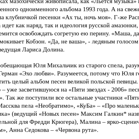
ках мазохически живописала, как «Льется музыка» 
енного одноименного альбома 1993 года. А на свеж
ла клубничкой песенки «Ах ты, ночь моя». Г-же Ра
 идет как наряд, так и идеология русской амазонки,
емится освобождать согретую ею перину. «Маша, да
мокивает Кобзон. «Да, не ваша», - ледяным голосом
оведущая Лариса Долина.
обещающая Юля Михальчик из старого спела, разум
Герман «Эхо любви». Разумеется, потому что Юля г
тить целый альбом песен великой польской певицы.
 – уже засветившуюся на «Пяти звездах - 2006» пе
. Так же поступили все остальные участники «Пяти
Массква пела «Необратимо», «КуБа» – «Про маленьк
ика» (ведущий «Новых песен» Максим Галкин* назв
ельной для Фредди Крюгера), Малина – ярко-сцени
», Анна Седокова – «Червона рута».