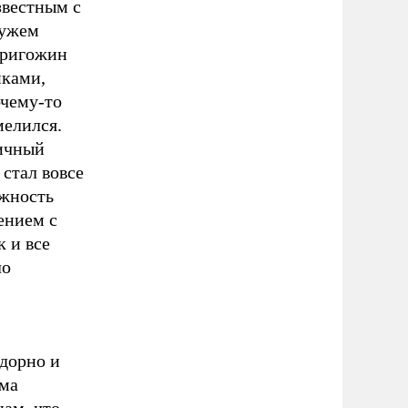
звестным с
мужем
Пригожин
иками,
очему-то
мелился.
личный
 стал вовсе
ежность
ением с
к и все
ло
дорно и
ьма