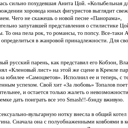
лась сильно похудевшая Анита Цой. «Колыбельная д
вождении хоровода юных фигуристов выглядит све
ием. Чего не скажешь о новой песне «Панорама»,
ательно запутавшей представления о стилистике Цо
. То она пела рок, то романсы, то попсу. Все-таки 
 определиться в жанровой принадлежности. Для сво
ый русский парень, как представил его Кобзон, Вл
ял «Кленовый лист» на этой же сцене в Кремле пар
на юбилее «Самоцветов». Исполнил ее и теперь, с т
енным успехом. Свой хит «За любовь» Топалов поет
тельнее, и остается только жалеть о невозможности
емке дать поиграть все это Smash!!-бэнду вживую.
сексуально-вульгарную нотку внесла в общий коте
тина. Сначала она с полуобнаженными ковбоями в 