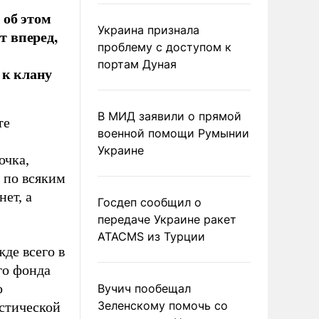
 об этом
Украина признала
т вперед,
проблему с доступом к
портам Дуная
 к клану
В МИД заявили о прямой
те
военной помощи Румынии
Украине
ючка,
 по всяким
ет, а
Госдеп сообщил о
передаче Украине ракет
ATACMS из Турции
де всего в
го фонда
ю
Вучич пообещал
Зеленскому помочь со
стической