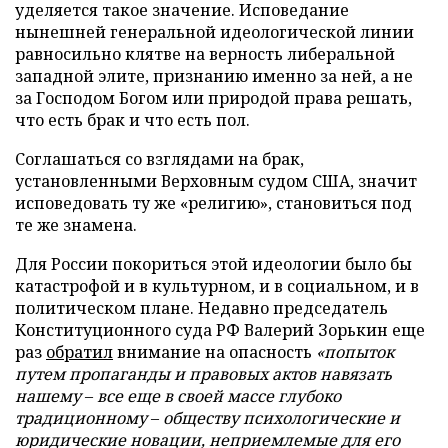
уделяется такое значение. Исповедание
нынешней генеральной идеологической линии
равносильно клятве на верность либеральной
западной элите, признанию именно за ней, а не
за Господом Богом или природой права решать,
что есть брак и что есть пол.
Соглашаться со взглядами на брак,
установленными Верховным судом США, значит
исповедовать ту же «религию», становиться под
те же знамена.
Для России покориться этой идеологии было бы
катастрофой и в культурном, и в социальном, и в
политическом плане. Недавно председатель
Конституционного суда РФ Валерий Зорькин еще
раз
обратил
внимание на опасность
«попыток
путем пропаганды и правовых актов навязать
нашему
–
все еще в своей массе глубоко
традиционному
–
обществу психологические и
юридические новации, неприемлемые для его