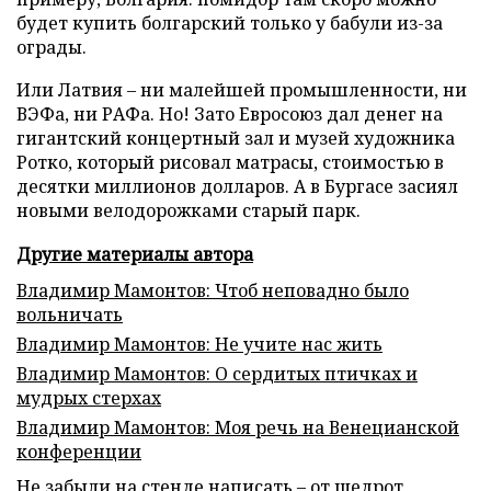
будет купить болгарский только у бабули из-за
ограды.
Или Латвия – ни малейшей промышленности, ни
ВЭФа, ни РАФа. Но! Зато Евросоюз дал денег на
гигантский концертный зал и музей художника
Ротко, который рисовал матрасы, стоимостью в
десятки миллионов долларов. А в Бургасе засиял
новыми велодорожками старый парк.
Другие материалы автора
Владимир Мамонтов: Чтоб неповадно было
вольничать
Владимир Мамонтов: Не учите нас жить
Владимир Мамонтов: О сердитых птичках и
мудрых стерхах
Владимир Мамонтов: Моя речь на Венецианской
конференции
Не забыли на стенде написать – от щедрот