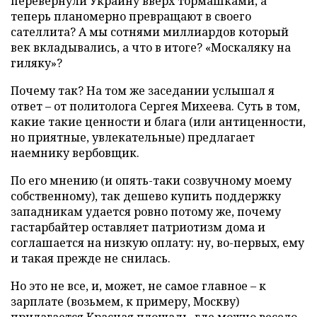
перевернули Украину вверх тормашками, а
теперь планомерно превращают в своего
сателлита? А мы сотнями миллиардов который
век вкладывались, а что в итоге? «Москаляку на
гиляку»?
Почему так? На том же заседании услышал я
ответ – от политолога Сергея Михеева. Суть в том,
какие такие ценности и блага (или антиценности,
но приятные, увлекательные) предлагает
наемнику вербовщик.
По его мнению (и опять-таки созвучному моему
собственному), так дешево купить поддержку
западникам удается ровно потому же, почему
гастарбайтер оставляет патриотизм дома и
соглашается на низкую оплату: ну, во-первых, ему
и такая прежде не снилась.
Но это не все, и, может, не самое главное – к
зарплате (возьмем, к примеру, Москву)