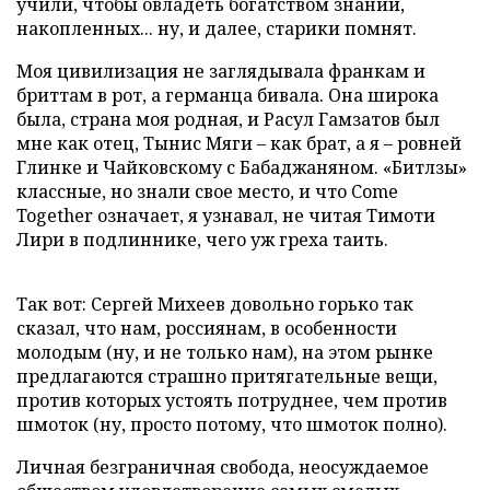
учили, чтобы овладеть богатством знаний,
накопленных... ну, и далее, старики помнят.
Моя цивилизация не заглядывала франкам и
бриттам в рот, а германца бивала. Она широка
была, страна моя родная, и Расул Гамзатов был
мне как отец, Тынис Мяги – как брат, а я – ровней
Глинке и Чайковскому с Бабаджаняном. «Битлзы»
классные, но знали свое место, и что Come
Together означает, я узнавал, не читая Тимоти
Лири в подлиннике, чего уж греха таить.
Так вот: Сергей Михеев довольно горько так
сказал, что нам, россиянам, в особенности
молодым (ну, и не только нам), на этом рынке
предлагаются страшно притягательные вещи,
против которых устоять потруднее, чем против
шмоток (ну, просто потому, что шмоток полно).
Личная безграничная свобода, неосуждаемое