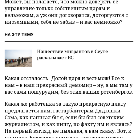
Может, вы полагаете, что можно доверять ее
управление только собственным царям и
вельможам, а уж они договорятся, доторгуются с
иноземными, себя не забыв – и вас немножко?
НА ЭТУ ТЕМУ
Нашествие мигрантов в Сеуте
раскалывает ЕС
Какая отсталость! Долой царя и вельмож! Все к
нам – в наш прекрасный демомир – ну, а мы там у
вас сами пошурудим, без этих ваших ротенбергов.
Какая же работенка за такую прекрасную плату
предлагается нам, гастарбайтерам Дядюшки
Сэма, как написал бы я, если бы был советским
журналистом, и как пишу, по факту им и являясь?
На первый взгляд, не пыльная, я вам скажу. Вот, к
примеру, Болгария: помидор там скоро можно