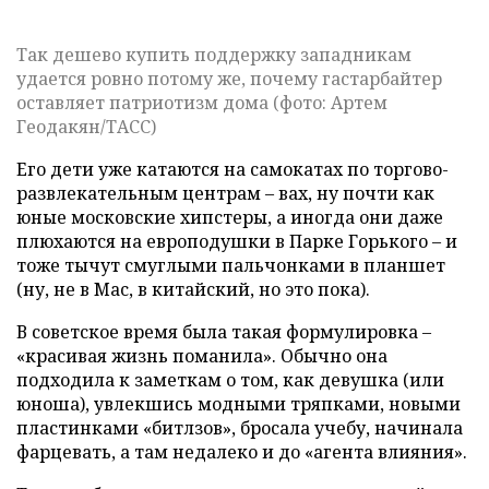
Так дешево купить поддержку западникам
удается ровно потому же, почему гастарбайтер
оставляет патриотизм дома (фото: Артем
Геодакян/ТАСС)
Его дети уже катаются на самокатах по торгово-
развлекательным центрам – вах, ну почти как
юные московские хипстеры, а иногда они даже
плюхаются на европодушки в Парке Горького – и
тоже тычут смуглыми пальчонками в планшет
(ну, не в Mac, в китайский, но это пока).
В советское время была такая формулировка –
«красивая жизнь поманила». Обычно она
подходила к заметкам о том, как девушка (или
юноша), увлекшись модными тряпками, новыми
пластинками «битлзов», бросала учебу, начинала
фарцевать, а там недалеко и до «агента влияния».