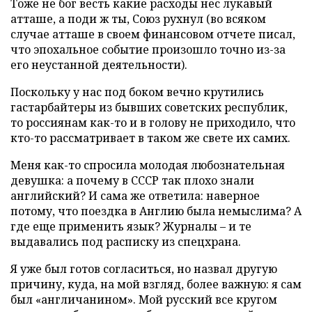
Тоже не бог весть какие расходы нес лукавый
атташе, а поди ж ты, Союз рухнул (во всяком
случае атташе в своем финансовом отчете писал,
что эпохальное событие произошло точно из-за
его неустанной деятельности).
Поскольку у нас под боком вечно крутились
гастарбайтеры из бывших советских республик,
то россиянам как-то и в голову не приходило, что
кто-то рассматривает в таком же свете их самих.
Меня как-то спросила молодая любознательная
девушка: а почему в СССР так плохо знали
английский? И сама же ответила: наверное
потому, что поездка в Англию была немыслима? А
где еще применить язык? Журналы – и те
выдавались под расписку из спецхрана.
Я уже был готов согласиться, но назвал другую
причину, куда, на мой взгляд, более важную: я сам
был «англичанином». Мой русский все кругом