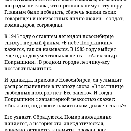
награды, не слава, что пришла к нему в эту пору.
Главным было победить, сберечь жизни своих
товарищей и неизвестных лично людей – солдат,
командиров, сограждан.
В 1945 году о ставшем легендой новосибирце
снимут первый фильм. «В небе Покрышкин»,
кажется, так он назывался. В 1985 году выйдет
еще одна документальная лента – «Александр
Покрышкин». В родном городе летчику-асу
поставят памятник.
И однажды, приехав в Новосибирск, он услышит
распространенные в ту эпоху слова: «В гостинице
свободных номеров нет. Все занято». И тогда
Покрышкин с характерной резкостью скажет:
«Так я что, под своим памятником должен спать?»
Его узнают. Обрадуются. Номер немедленно
найдется, а история эта, анекдотическая,
конечно, останется в памяти горожан, как