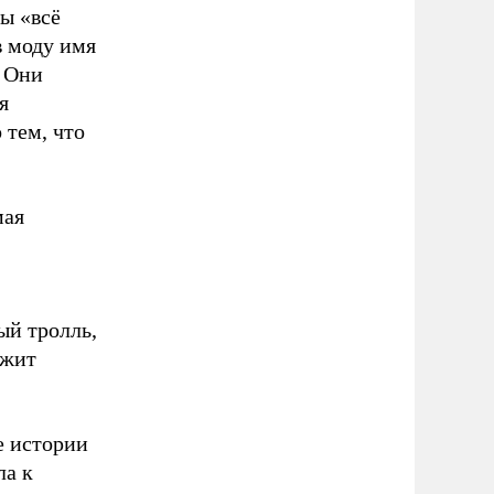
ы «всё
в моду имя
. Они
я
 тем, что
мая
ый тролль,
ожит
е истории
ла к