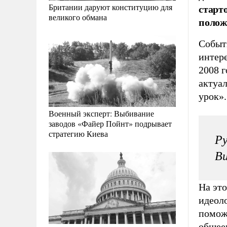
старт
Британии даруют конституцию для
великого обмана
полож
Событ
интер
2008 г
актуа
урок».
Военный эксперт: Выбивание
заводов «Файер Пойнт» подрывает
стратегию Киева
Ру
В
На эт
идеол
помож
общее