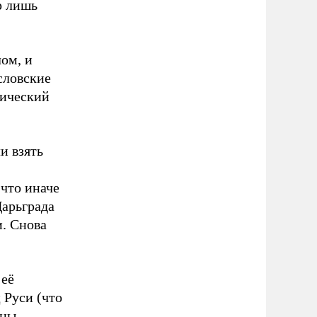
р лишь
ом, и
словские
тический
и взять
что иначе
Царьграда
и. Снова
 её
 Руси (что
оны