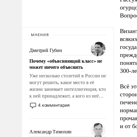
огурцо
Вопрос
Визант
МНЕНИЯ
всяких
госуда
Дмитрий Губин
прежд
Почему «объясняющий класс» не
понять
может ничего объяснить
300-ле
Уже несколько столетий в России не
могут решить, какое место в её
Всё эт
жизни занимает интеллигенция, кто
сторон
к ней принадлежит, а кого из неё
печене
исключили с правом
4 комментария
восстановления и без оного. И чем
норман
она отличается от просто
прочая
образованных людей. Иногда
и от б
казалось, что эти вопросы решены
Александр Тимохин
раз и навсегда, но – нет, не решены.