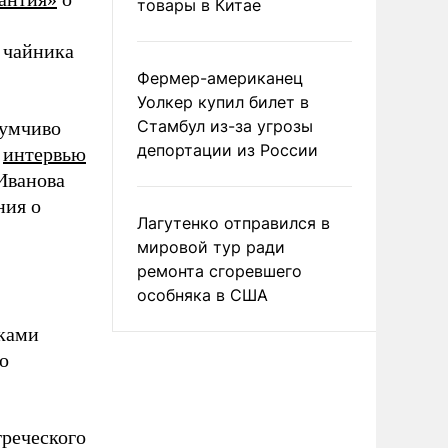
товары в Китае
 чайника
Фермер-американец
Уолкер купил билет в
Стамбул из-за угрозы
думчиво
депортации из России
о
интервью
Иванова
ния о
Лагутенко отправился в
мировой тур ради
ремонта сгоревшего
особняка в США
иками
о
греческого