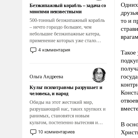
Одних 
Безэкипажный корабль – задача со
многими неизвестными
друзь
то и п
500-тонный безэкипажный корабль
– нечто гораздо большее, чем
страви
небольшие безэкипажные катера,
врагам
применение которых уже стало
обыденностью. Задача по созданию
4 комментария
Такое
такого корабля очень сложна и
подку
амбициозна. Однако и ее
реализация радикально поднимет
получ
наши боевые возможности.
госуда
Ольга Андреева
контрн
Культ психотравмы разрушает и
Конст
человека, и народ
отвоев
Обиды на этот жестокий мир,
вместе
разрушающий нас, таких хрупких и
ранимых, становятся новым
культом, постепенно вытесняя и
В осн
отменяя традиционное требование к
Христи
10 комментариев
человеку – быть мужественным и