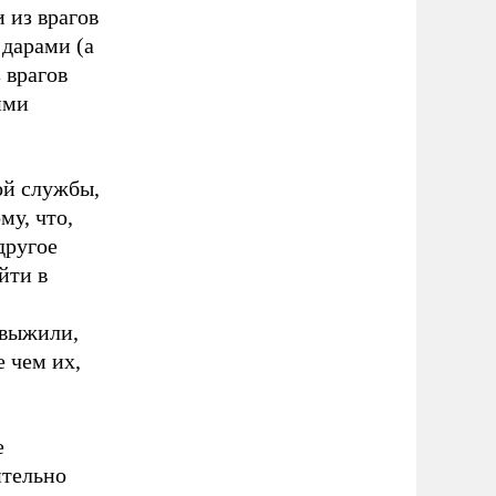
 из врагов
 дарами (а
 врагов
ими
ой службы,
му, что,
другое
йти в
 выжили,
е чем их,
е
ительно