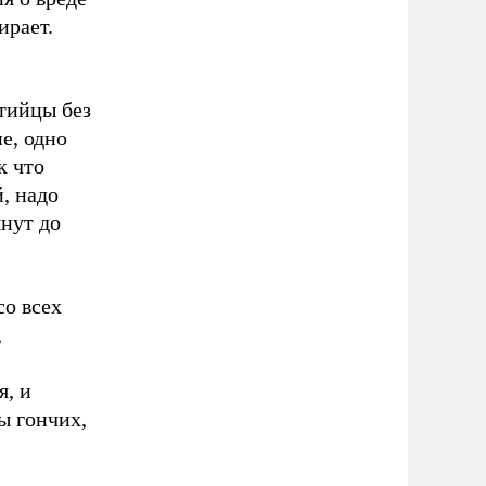
ирает.
нтийцы без
е, одно
к что
, надо
нут до
со всех
,
я, и
ры гончих,