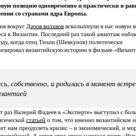
овую позицию одновременно и практически в ра
ении со странами ядра Европы.
ия вокруг
Даров волхвов
всколыхнули в нас новую 
еса к Византии. Последний раз такой ажиотаж набл
оду, когда отец Тихон (Шевкунов) политически
лизировал византийскую историю в фильме «Визан
сь, собственно, и родилась в момент встре
изантией
от раз Валерий Фадеев в «Эксперте» выступил с бо
огической
статьей
о том, что именно византийское 
ет нам преодолеть кризис – и экономический, и мо
вропейский. А автор этих строк
написал очерк «Виз