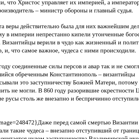
и, что Христос управляет их империей, а императо
оизводитель – министр обороны и главный судья.
та веры действительно была для них важнейшим дел
му в империи непрестанно кипели утонченные бого
. Византийцы верили в чудо как жизненный и поли
, и, что самое важное, чудеса с ними происходили.
году соединенные силы персов и авар так и не смогл
шийся обреченным Константинополь – византийцы
сывали это заступничеству Божией Матери, потому 
ить не могли. В 860 году разорившие окрестности 
ие русы столь же внезапно и беспричинно отступил
image=248472}Даже перед самой смертью Византии
ли такие чудеса – внезапно отступивший от границ
почитается чудом заступничества Владимирской ик