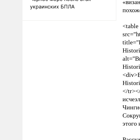
«визан
украинских БПЛА
похоже
<table
src="h
title=
Histor
alt="В
Histor
<div>В
Histor
</tr><
исчез
Чингис
Сокру
этого 
Рассуж