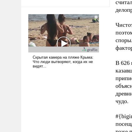
считал
твердым под ударами судьбы, брать
делопр
на себя ответственность, помогать
слабым, идти вперед и
адаптироваться.
Чисто
поэто
споры
фактор
В 626 
казав
припи
объясн
древн
чудо.
#{big
посеща
тоже 