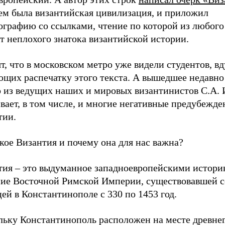
чем была византийская цивилизация, и приложил
ографию со ссылками, чтение по которой из любого
т неплохого знатока византийской истории.
т, что в московском метро уже видели студентов, в
ющих распечатку этого текста. А вышедшее недавн
о из ведущих наших и мировых византинистов С.А. 
вает, в том числе, и многие негативные предубежде
тии.
кое Византия и почему она для нас важна?
тия – это выдуманное западноевропейскими истор
ние Восточной Римской Империи, существовавшей с
ей в Константинополе с 330 по 1453 год.
льку Константинополь расположен на месте древне