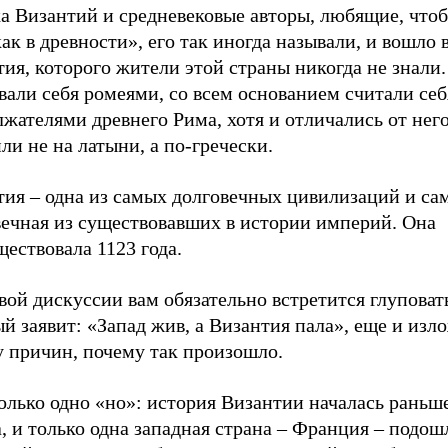
а Византий и средневековые авторы, любящие, чтоб
ак в древности», его так иногда называли, и вошло 
ия, которого жители этой страны никогда не знали
али себя ромеями, со всем основанием считали себ
жателями древнего Рима, хотя и отличались от него
ли не на латыни, а по-гречески.
тия – одна из самых долговечных цивилизаций и са
вечная из существовавших в истории империй. Она
ествовала 1123 года.
вой дискуссии вам обязательно встретится глуповат
й заявит: «Запад жив, а Византия пала», еще и изл
у причин, почему так произошло.
олько одно «но»: история Византии началась раньш
, и только одна западная страна – Франция – подош