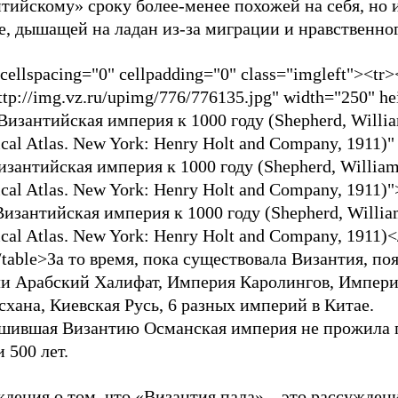
тийскому» сроку более-менее похожей на себя, но и
, дышащей на ладан из-за миграции и нравственног
 cellspacing="0" cellpadding="0" class="imgleft"><tr
ttp://img.vz.ru/upimg/776/776135.jpg" width="250" h
"Византийская империя к 1000 году (Shepherd, Willi
ical Atlas. New York: Henry Holt and Company, 1911)"
изантийская империя к 1000 году (Shepherd, William
ical Atlas. New York: Henry Holt and Company, 1911)"
изантийская империя к 1000 году (Shepherd, Willia
ical Atlas. New York: Henry Holt and Company, 1911)<
/table>
За то время, пока существовала Византия, по
ли Арабский Халифат, Империя Каролингов, Импер
хана, Киевская Русь, 6 разных империй в Китае.
шившая Византию Османская империя не прожила 
и 500 лет.
дения о том, что «Византия пала» – это рассуждени