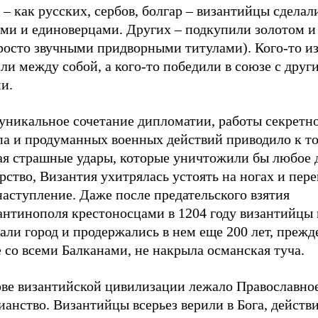
– как русских, сербов, болгар – византийцы сделали
ями и единоверцами. Других – подкупили золотом и
росто звучными придворными титулами). Кого-то из
ли между собой, а кого-то победили в союзе с друг
и.
 уникальное сочетание дипломатии, работы секретн
па и продуманных военных действий приводило к то
ая страшные удары, которые уничтожили бы любое 
рство, Византия ухитрялась устоять на ногах и пере
аступление. Даже после предательского взятия
антинополя крестоносцами в 1204 году византийцы
али город и продержались в нем еще 200 лет, прежд
 со всеми Балканами, не накрыла османская туча.
ове византийской цивилизации лежало Православно
анство. Византийцы всерьез верили в Бога, действ