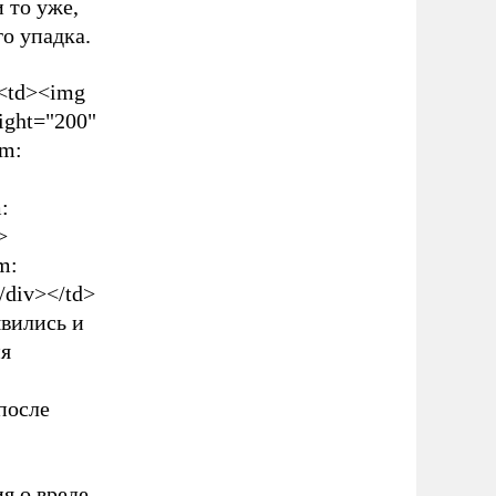
 то уже,
о упадка.
><td><img
eight="200"
am:
:
>
m:
/div></td>
явились и
ия
после
я о вреде