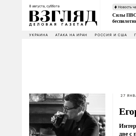
8 августа, суббота
Новость ч
Силы ПВО 
беспилотн
УКРАИНА
АТАКА НА ИРАН
РОССИЯ И США
27 ЯНВ
Его
Интер
две с