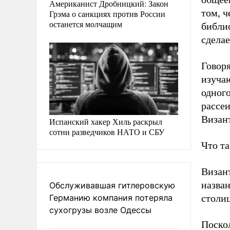
Американист Дробницкий: Закон
том, 
Грэма о санкциях против России
останется молчащим
библи
сделае
Говоря
изуча
одног
рассеи
Визан
Испанский хакер Хиль раскрыл
сотни разведчиков НАТО и СБУ
Что та
Визан
назва
Обслуживавшая гитлеровскую
Германию компания потеряла
столиц
сухогрузы возле Одессы
Поско