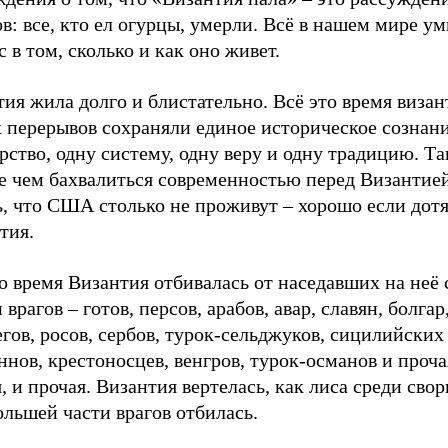
в: все, кто ел огурцы, умерли. Всё в нашем мире ум
 в том, сколько и как оно живет.
ия жила долго и блистательно. Всё это время виза
 перерывов сохраняли единое историческое сознани
рство, одну систему, одну веру и одну традицию. Та
е чем бахвалиться современностью перед Византией
, что США столько не проживут – хорошо если дотя
тия.
о время Византия отбивалась от наседавших на неё 
 врагов – готов, персов, арабов, авар, славян, болгар
гов, росов, сербов, турок-сельджуков, сицилийских
нов, крестоносцев, венгров, турок-османов и проча
, и прочая. Византия вертелась, как лиса среди сво
ольшей части врагов отбилась.