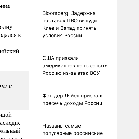
вном
Bloomberg: Задержка
поставок ПВО вынудит
волну
Киев и Запад принять
юдался в
условия России
тийский
США призвали
американцев не посещать
Россию из-за атак ВСУ
чи с
Фон дер Ляйен призвала
пресечь доходы России
льшой
наследие
Названы самые
ральный
популярные российские
антия»
о