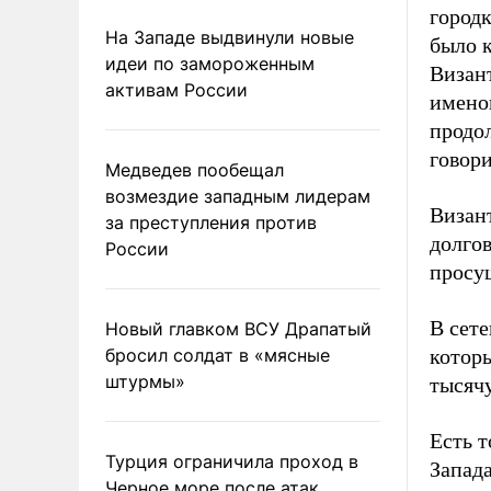
городк
На Западе выдвинули новые
было к
идеи по замороженным
Визант
активам России
именов
продол
говори
Медведев пообещал
возмездие западным лидерам
Визан
за преступления против
долго
России
просущ
В сете
Новый главком ВСУ Драпатый
бросил солдат в «мясные
которы
штурмы»
тысяч
Есть т
Турция ограничила проход в
Запада
Черное море после атак