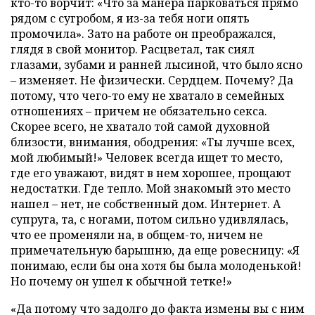
кто-то ворчит: «Что за манера парковаться прямо
рядом с сугробом, я из-за тебя ноги опять
промочила». Зато на работе он преображался,
глядя в свой монитор. Расцветал, так сиял
глазами, зубами и ранней лысиной, что было ясно
– изменяет. Не физически. Сердцем. Почему? Да
потому, что чего-то ему не хватало в семейных
отношениях – причем не обязательно секса.
Скорее всего, не хватало той самой духовной
близости, внимания, ободрения: «Ты лучше всех,
мой любимый!» Человек всегда ищет то место,
где его уважают, видят в нем хорошее, прощают
недостатки. Где тепло. Мой знакомый это место
нашел – нет, не собственный дом. Интернет. А
супруга, та, с ногами, потом сильно удивлялась,
что ее променяли на, в общем-то, ничем не
примечательную барышню, да еще ровесницу: «Я
понимаю, если бы она хотя бы была молоденькой!
Но почему он ушел к обычной тетке!»
«Да потому что задолго до факта измены вы с ним