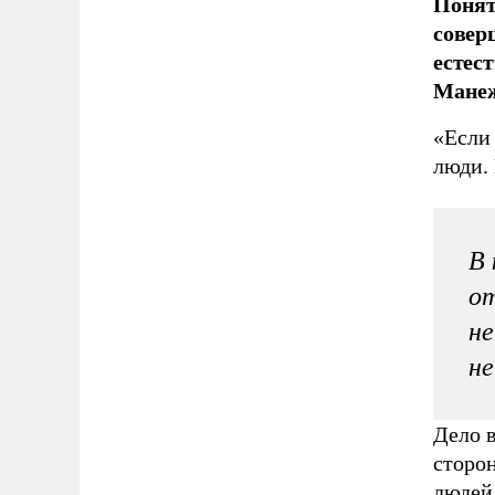
Понят
совер
естес
Мане
«Если 
люди. 
В 
о
не
н
Дело в
сторо
людей 