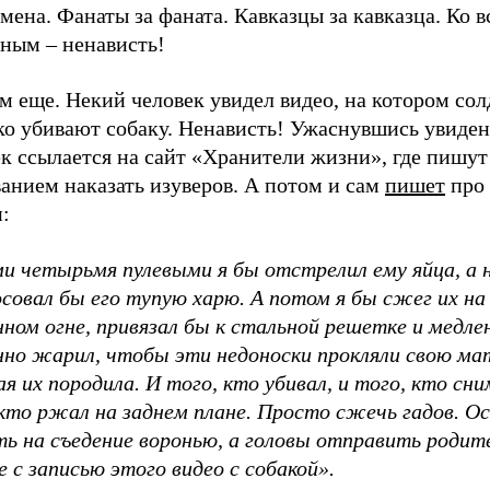
мена. Фанаты за фаната. Кавказцы за кавказца. Ко в
ьным – ненависть!
м еще. Некий человек увидел видео, на котором со
ко убивают собаку. Ненависть! Ужаснувшись увиден
к ссылается на сайт «Хранители жизни», где пишут
анием наказать изуверов. А потом и сам
пишет
про
:
и четырьмя пулевыми я бы отстрелил ему яйца, а
совал бы его тупую харю. А потом я бы сжег их на
ном огне, привязал бы к стальной решетке и медле
нно жарил, чтобы эти недоноски прокляли свою ма
я их породила. И того, кто убивал, и того, кто сни
 кто ржал на заднем плане. Просто сжечь гадов. О
ть на съедение воронью, а головы отправить родит
 с записью этого видео с собакой».