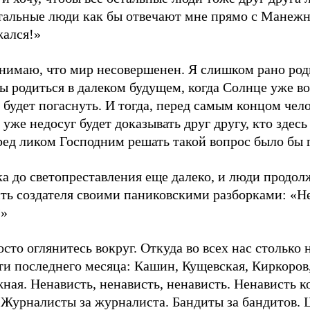
стальные люди как бы отвечают мне прямо с Манеж
жался!»
онимаю, что мир несовершенен. Я слишком рано род
ы родиться в далеком будущем, когда Солнце уже во
 будет погаснуть. И тогда, перед самым концом чело
уже недосуг будет доказывать друг другу, кто здесь
ред ликом Господним решать такой вопрос было бы 
ка до светопреставления еще далеко, и люди продо
ь создателя своими паниковскими разборками: «Нет
?»
сто оглянитесь вокруг. Откуда во всех нас столько 
ти последнего месяца: Кашин, Кущевская, Киркоров
ая. Ненависть, ненависть, ненависть. Ненависть ко
. Журналисты за журналиста. Бандиты за бандитов.