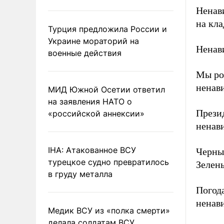
Ненави
на кл
Турция предложила России и
Украине мораторий на
Ненави
военные действия
Мы ро
ненави
МИД Южной Осетии ответил
на заявления НАТО о
Презид
«российской аннексии»
ненави
IHA: Атакованное ВСУ
Черный
турецкое судно превратилось
Зелены
в груду металла
Погода
ненави
Медик ВСУ из «полка смерти»
делала солдатам ВСУ