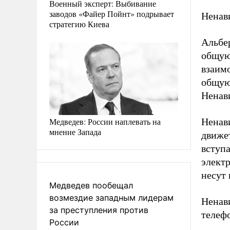
Военный эксперт: Выбивание
заводов «Файер Пойнт» подрывает
Ненав
стратегию Киева
Альбе
общую
взаимо
общую 
Ненави
Медведев: России наплевать на
Ненави
мнение Запада
движе
вступа
элект
несут 
Медведев пообещал
возмездие западным лидерам
Ненави
за преступления против
телеф
России