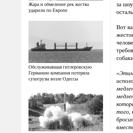
за шоу
Жара и обмеление рек жестко
ударили по Европе
остал
Вот ва
жесто
челове
требов
собаки
Обслуживавшая гитлеровскую
Германию компания потеряла
«Этим
сухогрузы возле Одессы
исполо
медлен
медле
котора
того,
броси
вместе