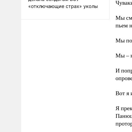
Чуваки
«отключающие страх» уколы
Мы см
пьем н
Мы по
Мы – 
И попр
опрове
Вот я 
Я прек
Панюш
протор