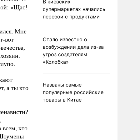
В киевских
ной: «Щас!
супермаркетах начались
перебои с продуктами
ился. Мне
т-вот
Стало известно о
возбуждении дела из-за
вечества,
угроз создателям
 хозяин.
«Колобка»
глупо.
лжают
Названы самые
, а ты кто
популярные российские
товары в Китае
ненависти?
,
 всем, кто
 Шоумены