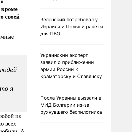
Но
, кроме
со своей
Зеленский потребовал у
Израиля и Польши ракеты
для ПВО
 умные
.
Украинский эксперт
заявил о приближении
 людей
армии России к
Краматорску и Славянску
что я
Посла Украины вызвали в
МИД Болгарии из-за
рухнувшего беспилотника
любой из
ю всех
 любили. А