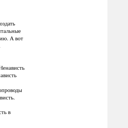
оздать
нтальные
ию. А вот
.
 Ненависть
нависть
бопроводы
висть.
сть в