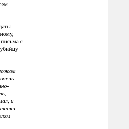
сем
лдаты
ному,
 письма с
 убийцу
 ножом
 очень
нно-
ть,
мал, и
станки
елям