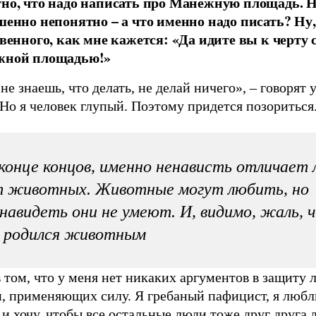
но, что надо написать про Манежную площадь. 
шенно непонятно – а что именно надо писать? Ну
твенного, как мне кажется: «Да идите вы к черту 
жной площадью!»
не знаешь, что делать, не делай ничего», – говорят
Но я человек глупый. Поэтому придется позориться
конце концов, именно ненависть отличает
т животных. Животные могут любить, но
навидеть они не умеют. И, видимо, жаль, 
е родился животным
 том, что у меня нет никаких аргументов в защиту 
н, применяющих силу. Я гребаный пафицист, я любл
и хочу, чтобы все остальные люди тоже друг друга