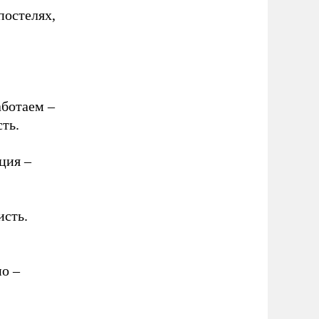
постелях,
аботаем –
ть.
ция –
исть.
но –