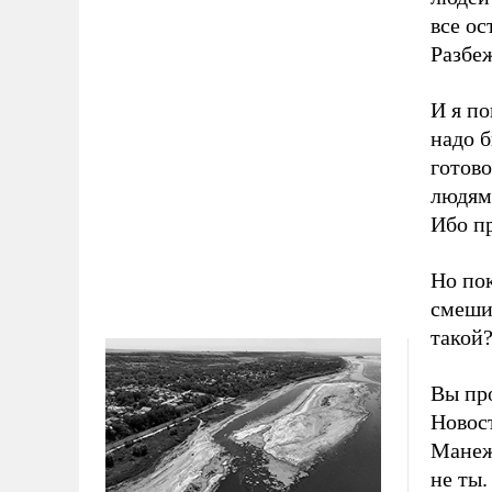
все о
Разбе
И я п
надо б
готово
людям 
Ибо п
Но по
смешит
такой
Вы про
Новос
Манежн
не ты