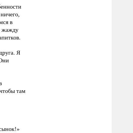
бенности
 ничего,
мся в
я жажду
апитков.
друга. Я
 Они
в
 чтобы там
 сынок!»