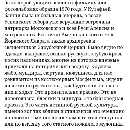
было порой увидеть в наших фильмах или
фотоальбомах образца 1970 года. У Кутафьей
башни была небольшая очередь, а возле
Успенского собора уже верующие встречали
патриарха Московского и всея Руси Алексия и
митрополита Восточно-Американского и Нью-
Йоркского Лавра, а также архиереев и
священников Зарубежной церкви. Было видно по
одежде, выправке, осанке русскую голубую кровь
в этих паломниках, многие из которых впервые
приехали на историческую родину. Кружева,
жабо, мундиры, сюртуки, кажущиеся для нас
реквизитом из костюмерных Мосфильма, сидели
на истинно русских так, как будто они только в
них и ходят. Это пронзительно красиво. Это не
дороговизна, блестки и мишура. Это благородная
красота. Это часть истинной русской культуры,
именно вот так вблизи и становится это очевидно
и понятно. Именно по плечам вот этой старушки
или по взгляду того статного пожилого мужчины.