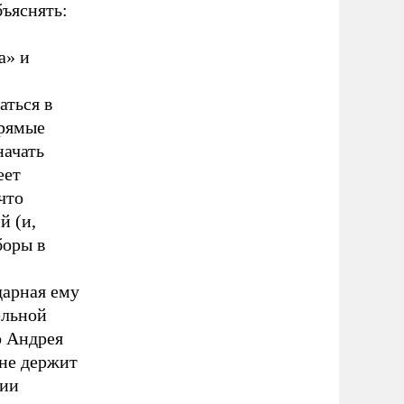
бъяснять:
а» и
аться в
прямые
начать
еет
что
й (и,
боры в
дарная ему
ельной
о Андрея
 не держит
сии