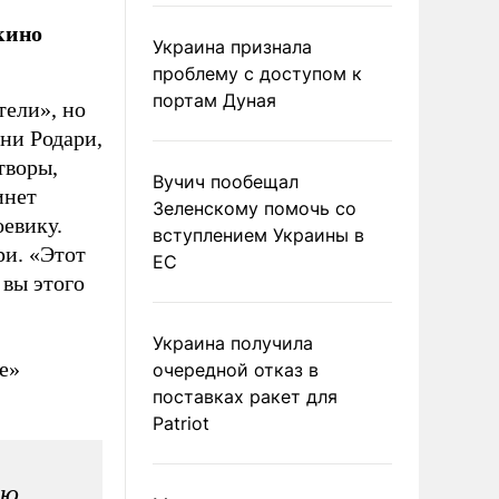
кино
Украина признала
проблему с доступом к
портам Дуная
ели», но
ни Родари,
творы,
Вучич пообещал
инет
Зеленскому помочь со
оевику.
вступлением Украины в
ри. «Этот
ЕС
 вы этого
Украина получила
е»
очередной отказ в
поставках ракет для
Patriot
лю