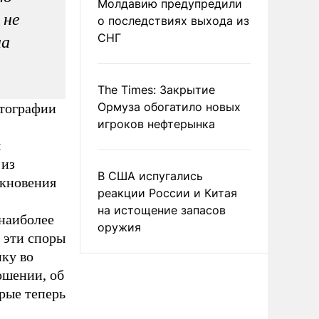
Молдавию предупредили
 не
о последствиях выхода из
СНГ
на
The Times: Закрытие
Ормуза обогатило новых
отографии
игроков нефтерынка
ы
 из
В США испугались
лкновения
реакции России и Китая
на истощение запасов
наиболее
оружия
 эти споры
нку во
ошении, об
рые теперь