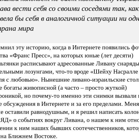
ава вести себя со своими соседями так, как
вела бы себя в аналогичной ситуации ни од
трана мира
омнил эту историю, когда в Интернете появились ф
тва «Франс Пресс», на которых юные (лет десяти)
льтянки расписывают адресованные Ливану снаряд
тельными лозунгами, что-то вроде «Шейху Насралле
ля с любовью». Нынешние ливано-израильские сто
 богаты живописной (а часто – просто жуткой)
роникой, но почему-то именно эти снимки вызвали 
 обсуждения в Интернете и за его пределами. Меня
не оставили равнодушным, и я решил написать коло
ЯД» о событиях вокруг Ливана, о нашем к ним отн
ении к ним наших бывших соотечественников, кото
 на Ближнем Востоке.