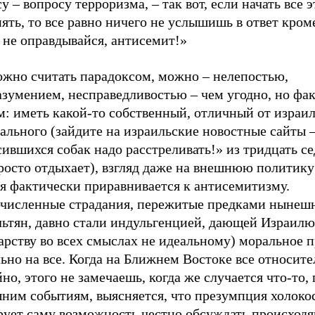
у – вопросу терроризма, – так вот, если начать все э
ять, то все равно ничего не услышишь в ответ кром
 не оправдывайся, антисемит!»
ожно считать парадоксом, можно – нелепостью,
зумением, несправедливостью – чем угодно, но фак
: иметь какой-то собственный, отличный от израил
льного (зайдите на израильские новостные сайты –
ившихся собак надо расстреливать!» из тридцать с
просто отдыхает), взгляд даже на внешнюю политик
ня фактически приравнивается к антисемитизму.
численные страдания, пережитые предками нынеш
льтян, давно стали индульгенцией, дающей Израилю
арству во всех смыслах не идеальному) моральное 
ьно на все. Когда на Ближнем Востоке все относит
но, этого не замечаешь, когда же случается что-то,
ним событиям, выясняется, что презумпция холоко
рует саму возможность честно обсуждать происходя