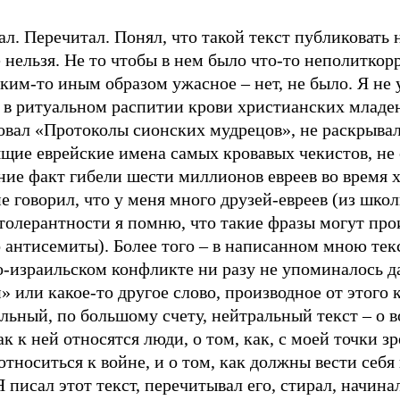
л. Перечитал. Понял, что такой текст публиковать 
 нельзя. Не то чтобы в нем было что-то неполиткор
ким-то иным образом ужасное – нет, не было. Я не 
 в ритуальном распитии крови христианских младен
овал «Протоколы сионских мудрецов», не раскрыва
щие еврейские имена самых кровавых чекистов, не 
ие факт гибели шести миллионов евреев во время х
е говорил, что у меня много друзей-евреев (из шко
толерантности я помню, что такие фразы могут про
 антисемиты). Более того – в написанном мною тек
о-израильском конфликте ни разу не упоминалось д
» или какое-то другое слово, производное от этого 
ьный, по большому счету, нейтральный текст – о в
ак к ней относятся люди, о том, как, с моей точки зр
относиться к войне, и о том, как должны вести себя
Я писал этот текст, перечитывал его, стирал, начина