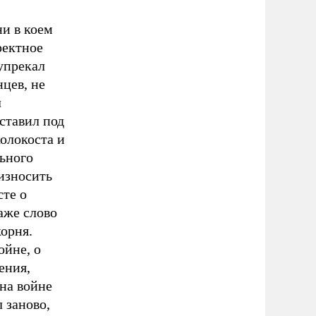
ни в коем
ректное
упрекал
цев, не
л
ставил под
олокоста и
льного
износить
сте о
аже слово
корня.
ойне, о
ения,
 на войне
л заново,