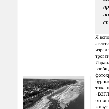
пр
по
с
Я всп
агентс
израи
трога
Израи
вообще
фотох
бурные
тоже 
«ВЗГЛ
отнош
живут