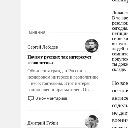
Ливанск
В те вр
резолюц
сегодня
МНЕНИЯ
петиции
сионски
выпуска
Сергей Лебедев
людей н
сомните
Почему русских так интересует
покупок
геополитика
ты долж
складе.
Обвинения граждан России в
нездоровом интересе к геополитике
Но все
– несостоятельны. Этот интерес
рационален и прагматичен. Он
не зна
обусловлен тысячелетним опытом
антисе
0 комментариев
выживания в крайне непростых
отдель
условиях и фундаментальным
не дае
знанием, что мировая политика
военн
имеет свойство заявляться на порог
Дмитрий Губин
черт п
нашего дома.