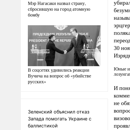
убира
Мэр Нагасаки назвал страну,
сбросившую на город атомную
безум
бомбу
назыв
эрцге
поляк
перео
30 ноя
Изрядн
Юные из
В соцсетях удивились реакции
лозунга
Вучича на вопрос об «убийстве
русских»
И поня
коммен
не об
вопрос
Зеленский объяснил отказ
визов
Запада помогать Украине с
проявл
баллистикой