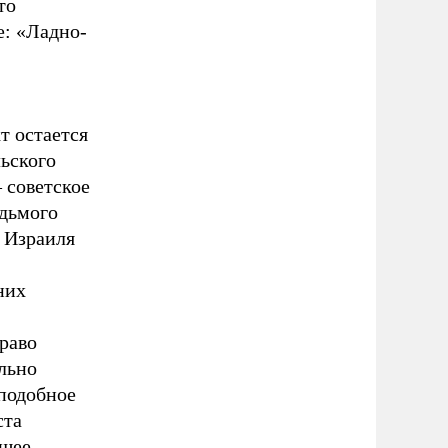
то
е: «Ладно-
т остается
ьского
 советское
едьмого
у Израиля
них
право
ельно
 подобное
ста
щее.