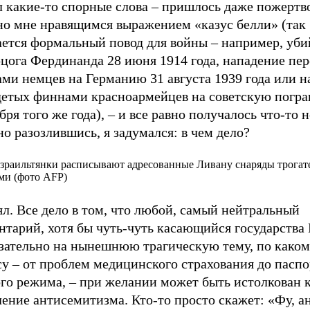
л какие-то спорные слова – пришлось даже пожертв
но мне нравящимся выражением «казус белли» (так
ается формальный повод для войны – например, уби
рцога Фердинанда 28 июня 1914 года, нападение пе
ами немцев на Германию 31 августа 1939 года или 
детых финнами красноармейцев на советскую погра
бря того же года), – и все равно получалось что-то н
о разозлившись, я задумался: в чем дело?
раильтянки расписывают адресованные Ливану снаряды трога
ми (фото AFP)
л. Все дело в том, что любой, самый нейтральный
тарий, хотя бы чуть-чуть касающийся государства 
язательно на нынешнюю трагическую тему, по каком
у – от проблем медицинского страхования до паспо
ого режима, – при желании может быть истолкован 
ение антисемитизма. Кто-то просто скажет: «Фу, а