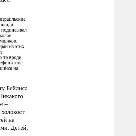
иизраильские
шли, и
мя подписывал
колов
омщиков,
дый из этих
д
о-то вроде
дефицитное,
вшийся на
ту Бейлиса
 Никакого
м –
 холокост
тей на
ми. Детей,