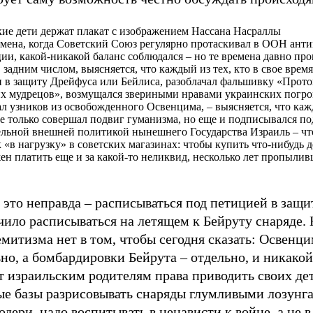
ие дети держат плакат с изображением Нассана Насраллы
емена, когда Советский Союз регулярно протаскивал в ООН ант
ии, какой-никакой баланс соблюдался – но те времена давно про
, задним числом, выясняется, что каждый из тех, кто в свое вре
 в защиту Дрейфуса или Бейлиса, разоблачал фальшивку «Прото
х мудрецов», возмущался звериными нравами украинских погр
л узников из освобожденного Освенцима, – выясняется, что каж
е только совершал подвиг гуманизма, но еще и подписывался по
льной внешней политикой нынешнего Государства Израиль – чт
 «в нагрузку» в советских магазинах: чтобы купить что-нибудь 
ен платить еще и за какой-то неликвид, несколько лет пропыли
 это неправда – расписываться под петицией в защи
чило расписываться на летящем к Бейруту снаряде.
митизма нет в том, чтобы сегодня сказать: Освенци
но, а бомбардировки Бейрута – отдельно, и никакой
т израильским родителям права приводить своих де
ые базы разрисовывать снаряды глумливыми лозунга
одери, надо воспитывать в ненависти к войне, а не в