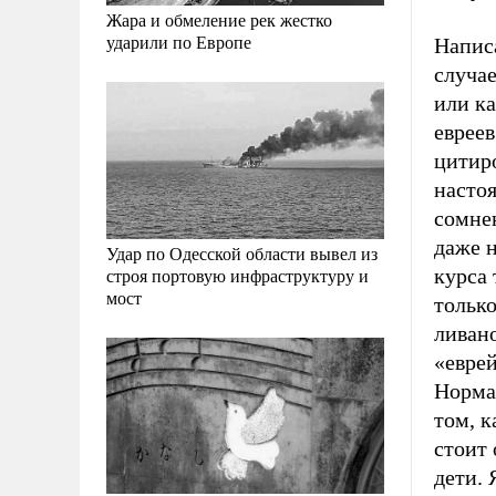
Жара и обмеление рек жестко
ударили по Европе
Написа
случае
или ка
евреев
цитир
настоя
сомнен
даже н
Удар по Одесской области вывел из
строя портовую инфраструктуру и
курса 
мост
только
ливан
«еврей
Нормал
том, к
стоит 
дети. 