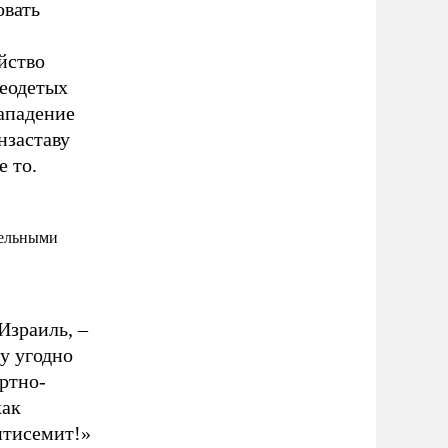
овать
йство
реодетых
нападение
нзаставу
е то.
тельными
Израиль, –
у угодно
ртно-
как
нтисемит!»