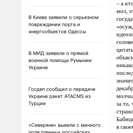
– а кт
мол, э
В Киеве заявили о серьезном
госуд
повреждении порта и
«осужд
энергообъектов Одессы
идеоло
голове
цитаты
В МИД заявили о прямой
объясн
военной помощи Румынии
никак
Украине
послед
значит
декабр
Госдеп сообщил о передаче
молчал
Украине ракет ATACMS из
Турции
за то,
страно
Бабицк
«Северяне» вывели с минного
в сво
поля пленных российских