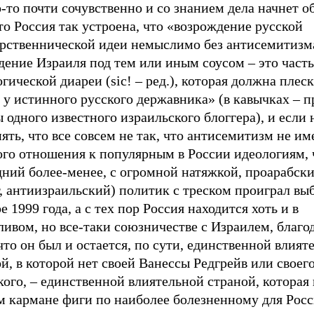
о-то почти сочувственно и со знанием дела начнет о
то Россия так устроена, что «возрождение русской
арственнической идеи немыслимо без антисемитизм
ение Израиля под тем или иным соусом – это часть
гической диареи (sic! – ред.), которая должна плеск
 у истинного русского державника» (в кавычках – 
 одного известного израильского блоггера), и если 
ять, что все совсем не так, что антисемитизм не им
ого отношения к популярным в России идеологиям, 
ний более-менее, с огромной натяжкой, проарабски
, антиизраильский) политик с треском проиграл вы
е 1999 года, а с тех пор Россия находится хоть и в
ивом, но все-таки союзничестве с Израилем, благо
 что он был и остается, по сути, единственной влият
й, в которой нет своей Ванессы Редгрейв или своег
ого, – единственной влиятельной страной, которая
ем кармане фиги по наиболее болезненному для Рос