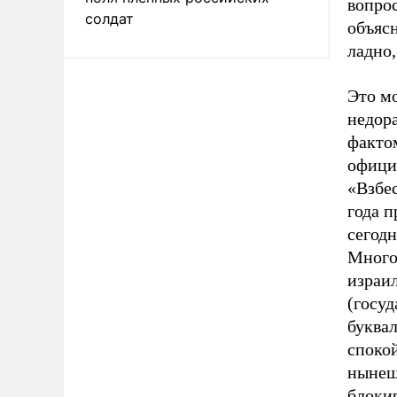
вопрос
солдат
объясн
ладно,
Это м
недора
фактом
официа
«Взбес
года 
сегод
Много
израи
(госуд
буквал
спокой
нынеш
блоки