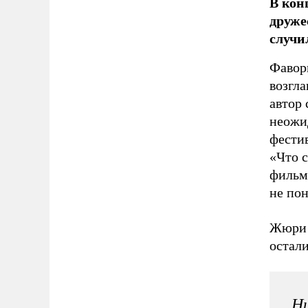
В кон
друже
случи
Фавор
возгл
автор 
неожид
фестив
«Что 
фильм 
не по
Жюри 
остали
Ни