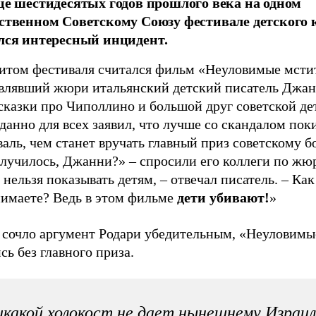
це шестидесятых годов прошлого века на одном
ственном Советскому Союзу фестивале детского 
лся интересный инцидент.
итом фестиваля считался фильм «Неуловимые мстит
авлявший жюри итальянский детский писатель Джан
сказки про Чиполлино и большой друг советской де
анно для всех заявил, что лучше со скандалом пок
аль, чем станет вручать главный приз советскому б
случилось, Джанни?» – спросили его коллеги по жю
нельзя показывать детям, – отвечал писатель. – Как
нимаете? Ведь в этом фильме
дети убивают!
»
сочло аргумент Родари убедительным, «Неуловимы
сь без главного приза.
какой холокост не дает нынешнему Израи