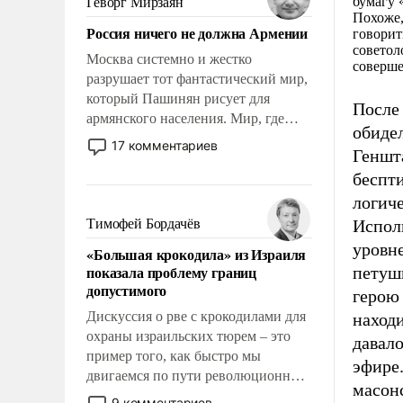
бумагу 
Геворг Мирзаян
Китаем.
Похоже,
Россия ничего не должна Армении
говорит
советол
Москва системно и жестко
соверше
разрушает тот фантастический мир,
который Пашинян рисует для
После
армянского населения. Мир, где
обидел
политические прожекты будут
17 комментариев
Геншт
безусловно оплачиваться за счет
беспти
российских налогоплательщиков и
где Еревану за свои поступки не
логич
нужно отвечать.
Тимофей Бордачёв
Испол
уровне
«Большая крокодила» из Израиля
показала проблему границ
петуш
допустимого
герою
Дискуссия о рве с крокодилами для
находи
охраны израильских тюрем – это
давало
пример того, как быстро мы
эфире.
двигаемся по пути революционных
масон
изменений. То, что несколько лет
9 комментариев