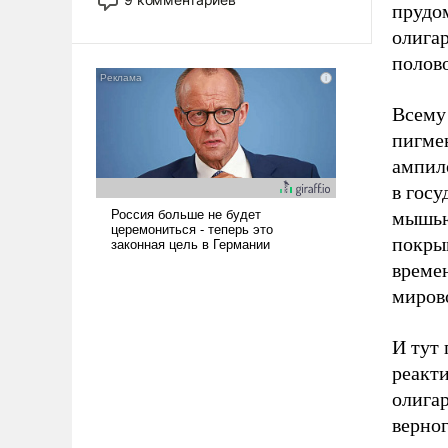
прудо
назад было образом для
олига
псевдонаучной фантастики, стало
всерьез обсуждаемой идеей.
полов
Всему
пигме
ампил
в госу
мышью 
покрыв
време
миров
И тут
реакт
олигар
верно