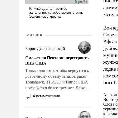
писате
армии.
хотело
Во-пе
Совет
МНЕНИЯ
Афгани
дубов
Борис Джерелиевский
мушин
Сможет ли Пентагон перестроить
жужжа
ВПК США
лодке
Только для того, чтобы вернуться к
комсом
довоенному объему запасов ракет
погиба
Tomahawk, THAAD и Patriot США
потребуется более трех лет. Даже
небольшая война с Ираном
Алекса
4 комментария
опустошила американские
Во-втор
Слова б
арсеналы. Сложившаяся ситуация
термино
означает многолетний период
критики
уязвимости США, например, перед