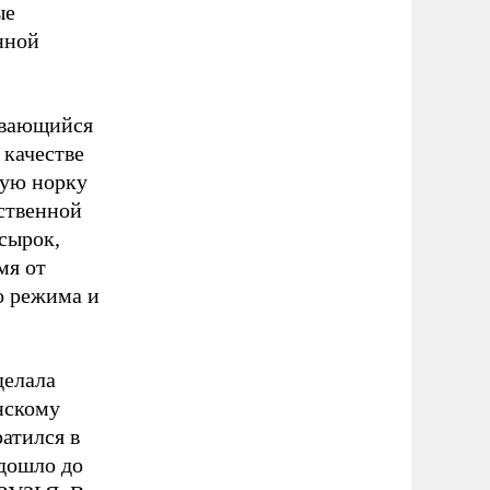
ые
нной
ывающийся
качестве
ную норку
йственной
сырок,
мя от
о режима и
делала
нскому
ратился в
 дошло до