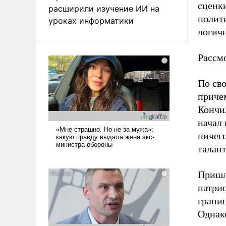
сценки
расширили изучение ИИ на
полит
уроках информатики
логич
Рассм
По св
причем
Кончи
начал 
ничег
талан
Пришл
патрио
границ
Однак