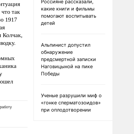
Россияне рассказали,
Ситуация
какие книги и фильмы
 что так
помогают воспитывать
ю 1917
детей
ая
м Колчак,
водку.
Альпинист допустил
обнаружение
ромных
предсмертной записки
ханика
Наговицыной на пике
у
Победы
Пошел
Ученые разрушили миф о
«гонке сперматозоидов»
при оплодотворении