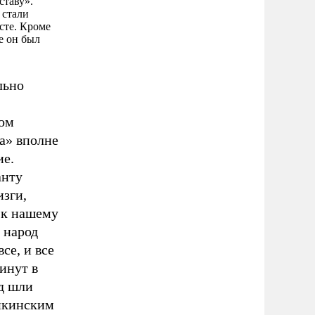
ставу».
 стали
сте. Кроме
е он был
льно
ком
а» вполне
ие.
анту
изги,
 к нашему
 народ
се, и все
инут в
од шли
нкинским