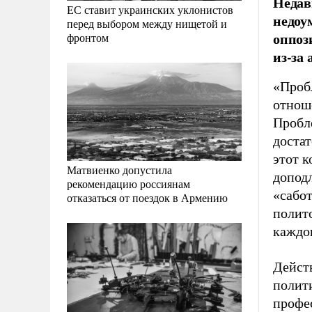
Недав
ЕС ставит украинских уклонистов
недоу
перед выбором между нищетой и
оппоз
фронтом
из-за
«Пробл
отнош
Пробле
доста
этот к
Матвиенко допустила
доподл
рекомендацию россиянам
«сабот
отказаться от поездок в Армению
полит
каждо
Дейст
полит
профе