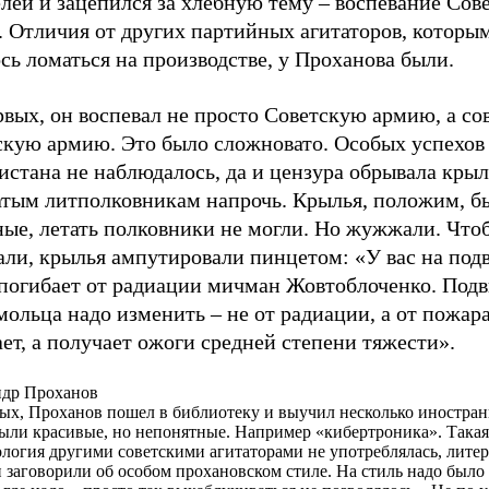
лей и зацепился за хлебную тему – воспевание Сов
 Отличия от других партийных агитаторов, которым
сь ломаться на производстве, у Проханова были.
рвых, он воспевал не просто Советскую армию, а с
скую армию. Это было сложновато. Особых успехов 
стана не наблюдалось, да и цензура обрывала крыл
атым литполковникам напрочь. Крылья, положим, б
ые, летать полковники не могли. Но жужжали. Чтоб
ли, крылья ампутировали пинцетом: «У вас на под
 погибает от радиации мичман Жовтоблоченко. Подв
ольца надо изменить – не от радиации, а от пожара
ет, а получает ожоги средней степени тяжести».
ндр Проханов
ых, Проханов пошел в библиотеку и выучил несколько иностран
ыли красивые, но непонятные. Например «кибертроника». Такая
логия другими советскими агитаторами не употреблялась, лите
 заговорили об особом прохановском стиле. На стиль надо было