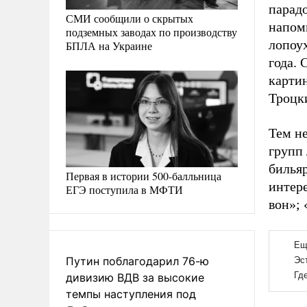
парад
СМИ сообщили о скрытых
напом
подземных заводах по производству
лопоу
БПЛА на Украине
года. 
картин
Троцк
Тем н
групп 
бильяр
Первая в истории 500-балльница
интер
ЕГЭ поступила в МФТИ
вон»;
Путин поблагодарил 76-ю
дивизию ВДВ за высокие
темпы наступления под