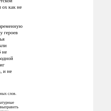
етской
 ох как не
овременную
у героев
ья
ыли
 не
водной
иг
, и не
ных слов.
ратурные
 выправить