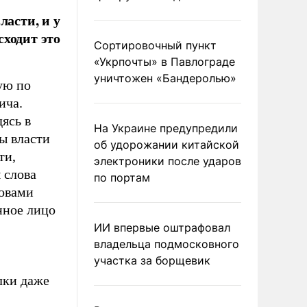
ласти, и у
ходит это
Сортировочный пункт
«Укрпочты» в Павлограде
уничтожен «Бандеролью»
ую по
ича.
дясь в
На Украине предупредили
ы власти
об удорожании китайской
ти,
электроники после ударов
 слова
по портам
ловами
нное лицо
ИИ впервые оштрафовал
владельца подмосковного
участка за борщевик
лки даже