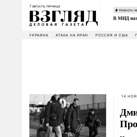
7 августа, пятница
Новость ч
В МИД наз
УКРАИНА
АТАКА НА ИРАН
РОССИЯ И США
14 НОЯ
Дми
Про