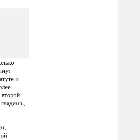
олько
инут
атуте и
олее
 второй
 глядишь,
н,
ной