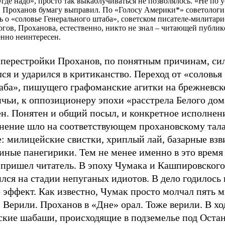
«где надо», просто так выкаблучиваться не позволялось. «Не по у
 Проханов бумагу выправил. По «Голосу Америки*» советологи
ь о «соловье Генерального штаба», советском писателе-милитари
огов, Проханова, естественно, никто не знал – читающей публик
нно неинтересен.
 перестройки Проханов, по понятным причинам, си
ся и ударился в критиканство. Переход от «соловья
аба», пишущего графоманские агитки на брежневс
чьи, к оппозиционеру эпохи «расстрела Белого дом
ен. Понятен и общий посыл, и конкретное исполнен
нение шло на соответствующем прохановскому тал
: милицейские свистки, хриплый лай, базарные взв
иные панегирики. Тем не менее именно в это время
 пришел читатель. В эпоху Чумака и Кашпировского
лся на стадии непуганых идиотов. В дело годилось в
 эффект. Как известно, Чумак просто молчал пять м
 Верили. Проханов в «Дне» орал. Тоже верили. В х
ские шабаши, происходящие в подземелье под Оста