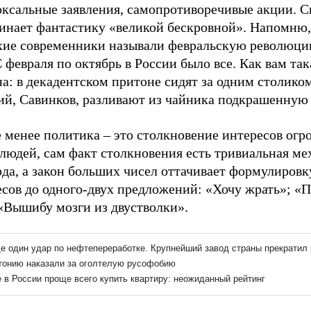
оксальные заявления, самопротиворечивые акции. 
инает фантастику «великой бескровной». Напомню,
хие современники называли февральскую революци
С февраля по октябрь в России было все. Как вам так
а: в декадентском притоне сидят за одним столико
ий, Савинков, разливают из чайника подкрашенную 
е менее политика – это столкновение интересов ог
людей, сам факт столкновения есть тривиальная ме
да, а закон больших чисел оттачивает формулировк
есов до одного-двух предложений: «Хочу жрать»; «
 «Вышибу мозги из двустволки».