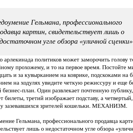
доумение Гельмана, профессионального
одавца картин, свидетельствует лишь о
достаточном угле обзора «уличной сценки»
о арлекинада политиков может заморочить голову т
ному прохожему, и то на первое время. Постойте м
цать и за кувырканием на коврике, подскоками на б
нием на ходулях увидите четкую режиссуру и еще б
 бизнес-план. Один развлекает почтенную публику,
т билеты, третий изображает подставу, а четвертый,
 у зазевавшихся зрителей кошельки. МЕХАНИЗМ.
мение Гельмана, профессионального продавца карти
ельствует лишь о недостаточном угле обзора «улич