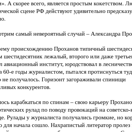
». А скорее всего, является простым кокетством. Л
ической сцене РФ действуют удивительно предсказ
но.
отрим самый невероятный случай – Александра Про
оему происхождению Проханов типичный шестидес
 шестидесятник лежалый, второго или даже третьег
л авиационный институт, юродствовал в лесничеств
в 60-е годы журналистом, пытался протиснуться туд
о не получалось. Горизонт загораживали спинищи
тливых конкурентов.
ось карабкаться по спинам – свою карьеру Прохано
тических рулад по поводу провокаций на советско-
е. Рулады у журналиста получались громкие, но ко
о для начала сошло. Нахрапистый литератор пролез