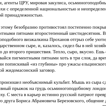
м, агенты ЦРУ, мировая закулиса, осьминогоподобн
рхи с определенной национальностью и неопределе
ой принадлежностью.
 этому безобразию противостоял постепенно покр
нтными пятнами второстепенный шестидесятник. В 
оподобного визжалкина Проханов отгрыз себе уют
дарственном сыре, и, казалось, сидел бы в ней хозя
до второго пришествия. Тепло, сыро, вкусно. Ешь 
айся пигментными пятнами хоть в три слоя, да вре
ни попискивай «из глубины» про ужасы ельцинског
ой жидомасонский заговор.
 произошел необъяснимый кульбит. Мышь из сыра с
ивный прыжок на грудь осьминогоподобному лондо
ху. С места в карьер истинно русский патриот прев
го друга Бориса Абрамовича Березовского, общение