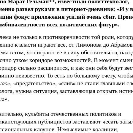
но Марат Гельман**, известный политтехнолог,
менно развел руками в интернет-дневнике: «И у в
иции фокус приложения усилий очень сбит. Проис
 амбивалентности всех политических фигур».
ема не только в противоречивости той роли, котор
ению к власти играют все, от Лимонова до Абрамов
ма в том, что играют ее в силу обстоятельств, нахо
точно узком коридоре возможностей. В момент смен
оридор сильно расширится, и как они себя будут вес
инно неизвестно. То есть по большому счету, чтобы
аж», «предательство», «слив» не стали главными с
олога, нужна ситуация, заставляющая открыть исти
го».
вительно, кульбиты отечественных политиков и
иканствующих публицистов заставляют чесать заты
ссиональных клоунов. Немыслимые коалиции,