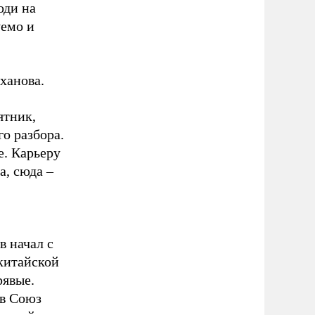
юди на
уемо и
ханова.
ятник,
о разбора.
е. Карьеру
а, сюда –
в начал с
китайской
рявые.
 в Союз