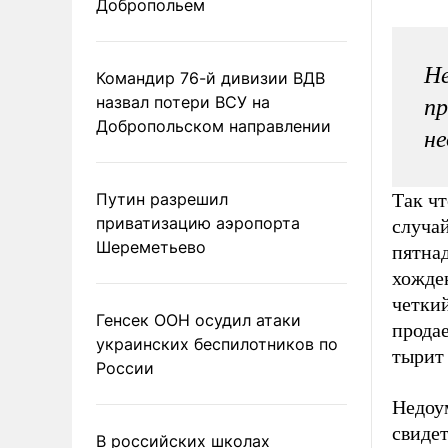
Добропольем
Не
Командир 76-й дивизии ВДВ
назвал потери ВСУ на
пр
Добропольском направлении
не
Путин разрешил
Так чт
приватизацию аэропорта
случай
Шереметьево
пятнад
хожде
четкий
Генсек ООН осудил атаки
продае
украинских беспилотников по
тырит
России
Недоу
свидет
В российских школах